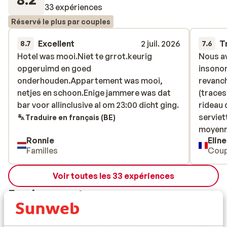
33 expériences
Réservé le plus par couples
Excellent
2 juil. 2026
T
8.7
7.6
Hotel was mooi.Niet te grrot.keurig
Hotel was mooi.Niet te grrot.keurig
Nous a
Nous a
opgeruimd en goed
opgeruimd en goed
insonor
insonor
onderhouden.Appartement was mooi,
onderhouden.Appartement was mooi,
revanch
revanch
netjes en schoon.Enige jammere was dat
netjes en schoon.Enige jammere was dat
(traces
(traces
bar voor allinclusive al om 23:00 dicht ging.
bar voor allinclusive al om 23:00 dicht ging.
rideau 
rideau 
serviet
serviet
Traduire en français (BE)
moyenne
moyenne
Ronnie
Eline
arrivée,
Familles
Coup
Dommag
satisfa
Voir toutes les 33 expériences
horaire
séjour)
Emplacement
est « di