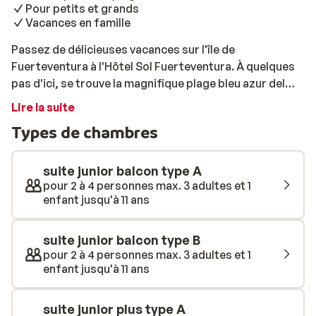
Pour petits et grands
Vacances en famille
Passez de délicieuses vacances sur l'île de
Fuerteventura à l'Hôtel Sol Fuerteventura. À quelques
pas d'ici, se trouve la magnifique plage bleu azur del
Matorral où vous pourrez profiter du soleil et de la mer.
Lire la suite
En empruntant la promenade, vous pourrez aussi
Types de chambres
visiter le pittoresque village de Morro Jable. Détendez-
vous en journée sur la terrasse au bord de la piscine ou
dépensez-vous en participant à l'une des nombreuses
suite junior balcon type A
activités sportives organisées par l'équipe
pour 2 à 4 personnes max. 3 adultes et 1
enfant jusqu'à 11 ans
d'animation. Pour vous restaurer et vous sentir chez
vous chaque jour de votre séjour, vous pouvez réserver
l'une des suites junior. Chaque matin vous profiterez
suite junior balcon type B
d'un savoureux petit-déjeuner et pourrez également
pour 2 à 4 personnes max. 3 adultes et 1
enfant jusqu'à 11 ans
commander un drink au bar de la piscine en journée. Le
soir, installez-vous au restaurant pour le buffet.
suite junior plus type A