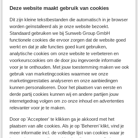
Deze website maakt gebruik van cookies
Afficher sur la carte
Dit zijn kleine tekstbestanden die automatisch in je browser
worden geïnstalleerd als je onze website bezoekt.
Standaard gebruiken we bij Sunweb Group GmbH
functionele cookies die ervoor zorgen dat de website goed
werkt en dat je alle functies goed kunt gebruiken,
À proximité
analytische cookies om onze website te verbeteren en
Distance de la plage environ 200 mètres (plage de
voorkeurscookies om de door jou ingevoerde informatie
sable, par une route en pente douce, service de
voor je te onthouden. Met jouw toestemming maken we ook
gebruik van marketingcookies waarmee we onze
serviettes de plage)
marketingprestaties analyseren en onze aanbiedingen
À la périphérie
kunnen personaliseren. Door het plaatsen van eerste en
Distance du centre-ville: environ 200 mètres,
derde partij cookies kunnen wij en andere partijen jouw
environ 1 kilomètres, puerto de morre jable environ
internetgedrag volgen om zo onze inhoud en advertenties
2 kilomètres
relevanter voor je te maken.
La distance de la vieille ville environ 1 kilomètres
Distance jusqu'à Barstreet environ 200 mètres
Door op 'Accepteer' te klikken ga je akkoord met het
Distance de l'aéroport environ 90 kilomètres
plaatsen van alle cookies. Als je op 'Beheren’ klikt, vind je
meer informatie incl. de volledige lijst van cookies waar je
Distance au port environ 5 kilomètres