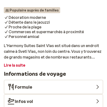
Populaire auprès de familles
Décoration moderne
Détente dans le jacuzzi
Proche de la plage
Commerces et supermarchés à proximité
Personnel amical
L'Harmony Suites Saint Vlas est situé dans un endroit
calme à Sveti Vlas, non loin du centre. Vous y trouverez
de grands magasins et de nombreux restaurants
agréables. Vous serez également à proximité d'une
Lire la suite
belle plage: à vous les baignades et les séances de
Informations de voyage
bronzage sur le sable. Au sein de l'établissement, vous
trouverez diverses installations, notamment une belle
piscine avec jacuzzi. Vous pourrez vous y détendre
Formule
pendant que les enfants s'amuseront dans le bassin
séparé pour eux. Profitez également du soleil depuis la
Infos vol
terrasse tout autour de la piscine. L'Harmony Suites