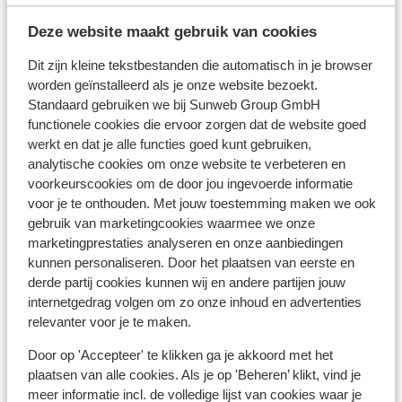
Deze website maakt gebruik van cookies
HVD Reina del Mar
Dit zijn kleine tekstbestanden die automatisch in je browser
Voya Beach Resort
worden geïnstalleerd als je onze website bezoekt.
Standaard gebruiken we bij Sunweb Group GmbH
functionele cookies die ervoor zorgen dat de website goed
Hôtel Sentido Neptun Beach
werkt en dat je alle functies goed kunt gebruiken,
analytische cookies om onze website te verbeteren en
voorkeurscookies om de door jou ingevoerde informatie
Hôtel Marina Palace affilié à Melia - Adults only
voor je te onthouden. Met jouw toestemming maken we ook
gebruik van marketingcookies waarmee we onze
Hôtel Tiara Beach
marketingprestaties analyseren en onze aanbiedingen
kunnen personaliseren. Door het plaatsen van eerste en
derde partij cookies kunnen wij en andere partijen jouw
Secrets Sunny Beach Resort & Spa - réservé aux
internetgedrag volgen om zo onze inhoud en advertenties
adultes
relevanter voor je te maken.
Door op 'Accepteer' te klikken ga je akkoord met het
Hôtel Wave Resort
plaatsen van alle cookies. Als je op 'Beheren’ klikt, vind je
meer informatie incl. de volledige lijst van cookies waar je