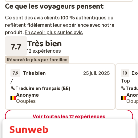
Saint Vlas comprend des chambres modernes où vous
Ce que les voyageurs pensent
pourrez vous détendre pleinement après une bonne
journée à visiter les environs. Vous serez accueillis
Ce sont des avis clients 100 % authentiques qui
chaleureusement par le personnel amical des lieux, qui
reflètent fidèlement leur expérience avec notre
fera en sorte que vous passiez de superbes vacances.
produit.
En savoir plus sur les avis
Bon séjour!
Très bien
7.7
12 expériences
Réservé le plus par familles
Très bien
25 juil. 2025
Ex
7.9
10
/
/
Top
Top
Traduire en français (BE)
Tradu
Anonyme
Ano
Couples
Coup
Voir toutes les 12 expériences
Autres hébergements - La mer noire