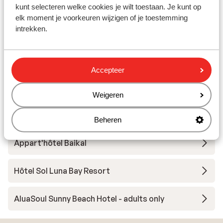
Hotel HVD Club Bor
kunt selecteren welke cookies je wilt toestaan. Je kunt op
elk moment je voorkeuren wijzigen of je toestemming
intrekken.
Hôtel Alua Helios Bay
Hôtel Melia Sunny Beach Resort
Accepteer
Appart'hôtel Premier Fort Beach
Weigeren
HVD Miramar Club Hotel
Beheren
Appart'hôtel Baikal
Hôtel Sol Luna Bay Resort
AluaSoul Sunny Beach Hotel - adults only