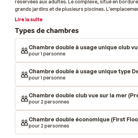
réservées aux adultes. Le complexe, situé en bordure
grands jardins et de plusieurs piscines. L'emplacement
promenade le long du littoral ou une baignade rafraîc
Lire la suite
Noire. De plus, des transats sont disponibles pour pro
Types de chambres
offrent une ambiance cosy et élégante. De nombreuse
disponibles. Participez aux activités sportives ou r
gamme de soins du corps et du visage est proposée. D
Chambre double à usage unique club vu
formule All Inclusive complète. Offrez-vous un cockta
pour 1 personne
délicieux plats dans pas moins de 4 restaurants diff
spécialités. Du poisson frais aux saveurs italiennes, 
Chambre double à usage unique type De
aura pour tous les goûts!
pour 1 personne
Chambre double club vue sur la mer (Pr
pour 2 personnes
Chambre double économique (First Floor
pour 2 personnes