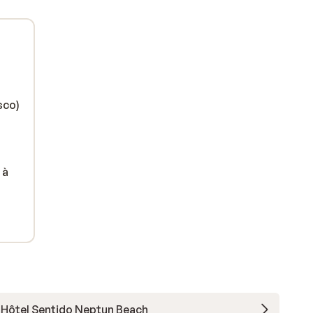
sco)
 à
Hôtel Sentido Neptun Beach