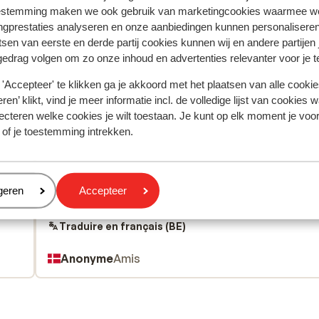
estemming maken we ook gebruik van marketingcookies waarmee w
ngprestaties analyseren en onze aanbiedingen kunnen personalisere
tsen van eerste en derde partij cookies kunnen wij en andere partijen
gedrag volgen om zo onze inhoud en advertenties relevanter voor je 
tent fidèlement leur expérience avec notre produit.
'Accepteer' te klikken ga je akkoord met het plaatsen van alle cookies
ren’ klikt, vind je meer informatie incl. de volledige lijst van cookies w
ecteren welke cookies je wilt toestaan. Je kunt op elk moment je voo
 of je toestemming intrekken.
Réservé le plus par 
aines
Très bien
3 juil.
7.4
eren
geren
Accepteer
Pænt og godt voksen hotel, med mulighe for at
Pænt og godt voksen hotel, med mulighe for at
 har
 har
benytte faceliteter på nabo hotellet.
benytte faceliteter på nabo hotellet.
Traduire en français (BE)
Anonyme
Amis