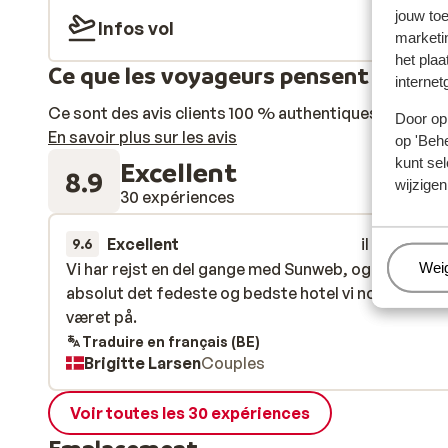
jouw to
Infos vol
marketi
het plaa
Ce que les voyageurs pensent
internet
Ce sont des avis clients 100 % authentiques qui reflè
Door op 
En savoir plus sur les avis
op 'Behe
kunt sel
Excellent
8.9
wijzigen
30 expériences
Excellent
il y a 3 sem
9.6
Beh
Wei
Vi har rejst en del gange med Sunweb, og dette var
Vi har rejst en del gange med Sunweb, og dette var
absolut det fedeste og bedste hotel vi nogensinde
absolut det fedeste og bedste hotel vi nogensinde
været på.
været på.
Traduire en français (BE)
Brigitte Larsen
Couples
Voir toutes les 30 expériences