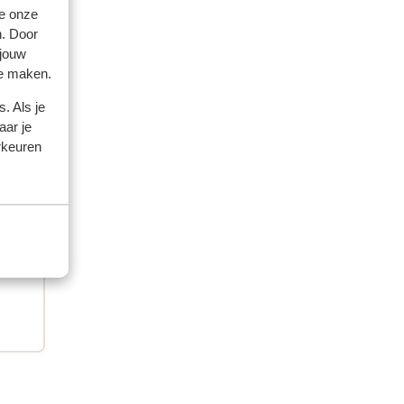
e onze
n. Door
 jouw
te maken.
. Als je
aar je
rkeuren
couples
 2026