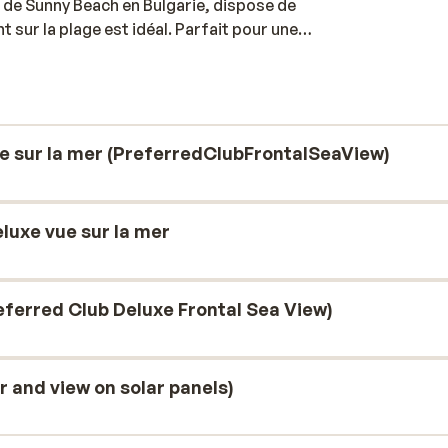
 de Sunny Beach en Bulgarie, dispose de
 sur la plage est idéal. Parfait pour une
hissante dans les eaux azurées de la mer
fiter du soleil. Les chambres et suites
s installations sont également
endez-vous au Secrets Spa où une large
urant votre séjour, vous profiterez d'une
e sur la mer (PreferredClubFrontalSeaView)
il dans l'un des bars et dégustez de
érents, servant chacun leurs propres
en passant par un buffet complet, il y en
luxe vue sur la mer
eferred Club Deluxe Frontal Sea View)
 and view on solar panels)