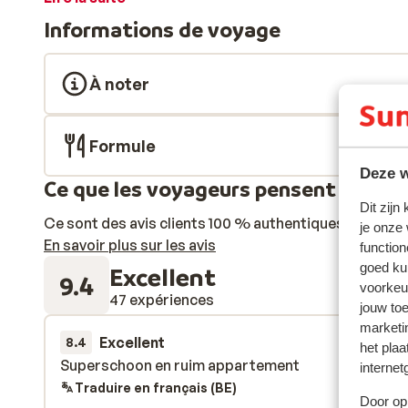
manger, de 1 ou 2 chambres et d'un balcon ou d'une te
Informations de voyage
dispose également d'un sauna, où vous pourrez vous d
Les propriétaires du chalet s'occuperont personnellem
vous vous sentiez comme chez vous.
À noter
Formule
Deze w
Ce que les voyageurs pensent
Dit zijn
Ce sont des avis clients 100 % authentiques qui reflè
je onze
En savoir plus sur les avis
function
goed ku
Excellent
9.4
voorkeu
47 expériences
jouw to
marketi
Excellent
29 avr.
8.4
het plaa
Superschoon en ruim appartement
Superschoon en ruim appartement
internet
Traduire en français (BE)
Door op 