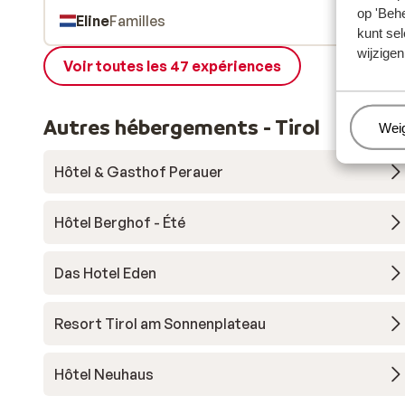
op 'Behe
Eline
Familles
kunt sel
wijzigen
Voir toutes les 47 expériences
Autres hébergements - Tirol
Beh
Wei
Hôtel & Gasthof Perauer
Hôtel Berghof - Été
Das Hotel Eden
Resort Tirol am Sonnenplateau
Hôtel Neuhaus