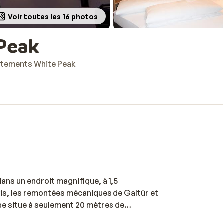
Voir toutes les 16 photos
Peak
tements White Peak
ns un endroit magnifique, à 1,5
vis, les remontées mécaniques de Galtür et
 se situe à seulement 20 mètres de
sposent d'une jolie cuisine/salle à