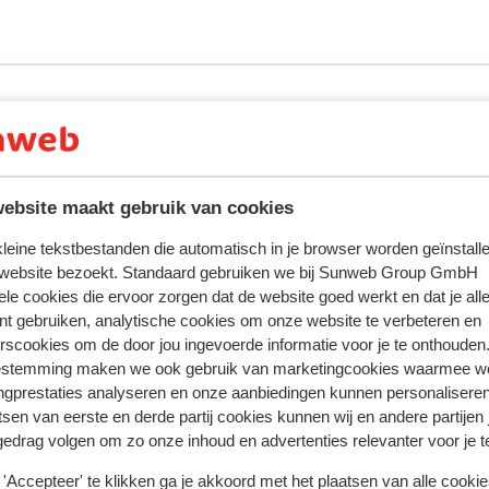
rrasse avec vue sur les Alpes. Le complexe
étendre après une journée en plein air!
ent du check-in et veilleront à ce que
ebsite maakt gebruik van cookies
 kleine tekstbestanden die automatisch in je browser worden geïnstalle
tent fidèlement leur expérience avec notre produit.
 website bezoekt. Standaard gebruiken we bij Sunweb Group GmbH
ele cookies die ervoor zorgen dat de website goed werkt en dat je alle
nt gebruiken, analytische cookies om onze website te verbeteren en
rscookies om de door jou ingevoerde informatie voor je te onthouden
Réservé le plus par f
estemming maken we ook gebruik van marketingcookies waarmee w
ngprestaties analyseren en onze aanbiedingen kunnen personalisere
 2026
Excellent
18 avr.
9.8
tsen van eerste en derde partij cookies kunnen wij en andere partijen
Prachtig appartement, vriendelijke behulpzame
Prachtig appartement, vriendelijke behulpzame
gedrag volgen om zo onze inhoud en advertenties relevanter voor je 
gastvrouw
gastvrouw
'Accepteer' te klikken ga je akkoord met het plaatsen van alle cookies