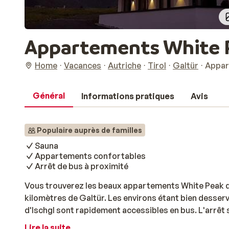
Appartements White 
Home
Vacances
Autriche
Tirol
Galtür
Appar
Général
Informations pratiques
Avis
Populaire auprès de familles
Sauna
Appartements confortables
Arrêt de bus à proximité
Vous trouverez les beaux appartements White Peak da
kilomètres de Galtür. Les environs étant bien desser
d'Ischgl sont rapidement accessibles en bus. L'arrêt
l'établissement. Les appartements sont spacieux et di
Lire la suite