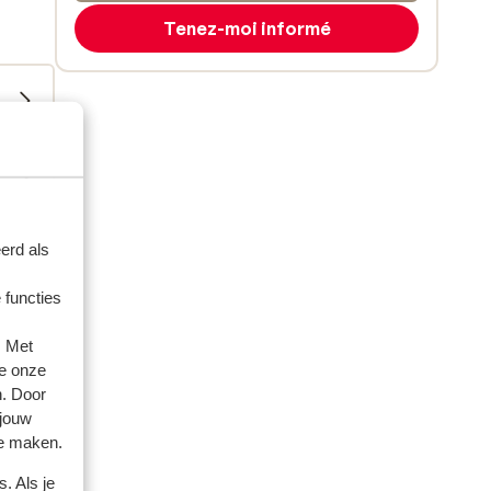
Tenez-moi informé
erd als
 functies
. Met
amilles
e onze
n. Door
 2026
 jouw
te maken.
. Als je