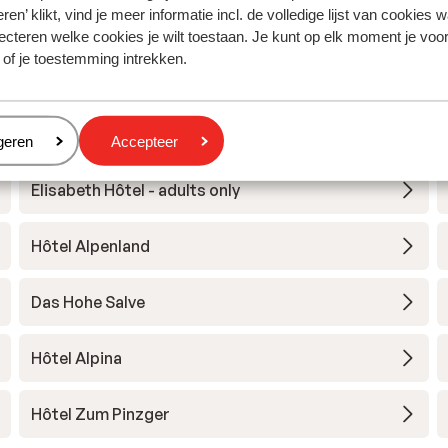
Traduire en français (BE)
ren’ klikt, vind je meer informatie incl. de volledige lijst van cookies w
Anonyme
Familles
ecteren welke cookies je wilt toestaan. Je kunt op elk moment je voo
 of je toestemming intrekken.
eren
geren
Accepteer
Elisabeth Hôtel - adults only
Hôtel Alpenland
Das Hohe Salve
Hôtel Alpina
Hôtel Zum Pinzger