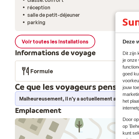
classe: confort
réception
salle de petit-déjeuner
parking
Voir toutes les installations
Deze w
Informations de voyage
Dit zijn
je onze
function
Formule
goed ku
voorkeu
Ce que les voyageurs pensent
jouw to
marketi
Malheureusement, il n'y a actuellement aucune e
het plaa
internet
Emplacement
Door op 
op 'Behe
kunt sel