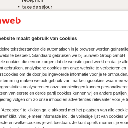
réception
taxe de séjour
linge de lit inclus
ebsite maakt gebruik van cookies
 kleine tekstbestanden die automatisch in je browser worden geïnstalle
 website bezoekt. Standaard gebruiken we bij Sunweb Group GmbH
ele cookies die ervoor zorgen dat de website goed werkt en dat je alle
nt gebruiken, analytische cookies om onze website te verbeteren en
rscookies om de door jou ingevoerde informatie voor je te onthouden
estemming maken we ook gebruik van marketingcookies waarmee w
ngprestaties analyseren en onze aanbiedingen kunnen personalisere
xpérience client pour cet hébergement.
tsen van eerste en derde partij cookies kunnen wij en andere partijen
gedrag volgen om zo onze inhoud en advertenties relevanter voor je 
'Accepteer' te klikken ga je akkoord met het plaatsen van alle cookies
À proximité
ren’ klikt, vind je meer informatie incl. de volledige lijst van cookies w
ecteren welke cookies je wilt toestaan. Je kunt op elk moment je voo
À la périphérie