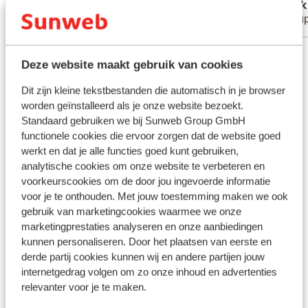
Anonyme
Nick
Amis
Coup
Voir toutes les 7 expériences
Deze website maakt gebruik van cookies
Emplacement
Dit zijn kleine tekstbestanden die automatisch in je browser
worden geïnstalleerd als je onze website bezoekt.
Standaard gebruiken we bij Sunweb Group GmbH
functionele cookies die ervoor zorgen dat de website goed
werkt en dat je alle functies goed kunt gebruiken,
Afficher sur la carte
analytische cookies om onze website te verbeteren en
voorkeurscookies om de door jou ingevoerde informatie
voor je te onthouden. Met jouw toestemming maken we ook
gebruik van marketingcookies waarmee we onze
marketingprestaties analyseren en onze aanbiedingen
À proximité
kunnen personaliseren. Door het plaatsen van eerste en
À la périphérie
derde partij cookies kunnen wij en andere partijen jouw
Distance du centre-ville: environ 800 mètres
internetgedrag volgen om zo onze inhoud en advertenties
relevanter voor je te maken.
Distance jusqu'à la gare environ 500 mètres
Distance jusqu'à l'arrêt de bus environ 80 mètres