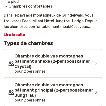
à pied
Chambres confortables
Dans le paysage montagneux de Grindelwald, vous
trouverez l'accueillant Hôtel Jungfrau Lodge. Depuis
les chambres confortablement meublées, vous
disposerez d'une vue magnifique sur l'impressionnante
Lire la suite
nature de cette région. L'hôtel est idéalement situé. Le
Types de chambres
centre ville et la gare sont accessibles à pied. Le train
vous amènera jusqu'aux remontées mécaniques, afin
que vous puissiez rejoindre les sommets du domaine
Chambre double vue montagnes
skiable. Après une journée active, détendez-vous
bâtiment annexe (2-persoonskamer
Crystal)
autour d'un verre ou d'une collation dans l'un des
pour 2 personnes
restaurants et bars accueillants du centre. Il est
possible que vous séjourniez dans la dépendance
opposée, à l'Hôtel Crystal, à seulement 10 mètres.
Chambre double vue montagnes
L'hôtel Jungfrau Lodge est un établissement de
bâtiment principal (2-persoonskamer
premier choix pour des vacances aux sports d'hiver
Jungfrau)
pour 2 personnes
agréables, avec tout le nécessaire à portée de main!