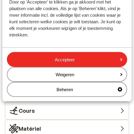
Door op 'Accepteer' te klikken ga je akkoord met het
Distance jusqu'au distributeur d'argent environ
plaatsen van alle cookies. Als je op 'Beheren’ klikt, vind je
200 mètres
meer informatie incl. de volledige lijst van cookies waar je
Distance aux magasins les plus proches environ
kunt selecteren welke cookies je wilt toestaan. Je kunt op
800 mètres
elk moment je voorkeuren wijzigen of je toestemming
Distance à la supérette la plus proche environ 800
intrekken.
mètres
Distance au restaurant le plus proche environ 800
mètres
Accepteer
Sur une route principale
Forfait, cours et matériel de ski
Weigeren
Beheren
Forfait
Cours
Matériel