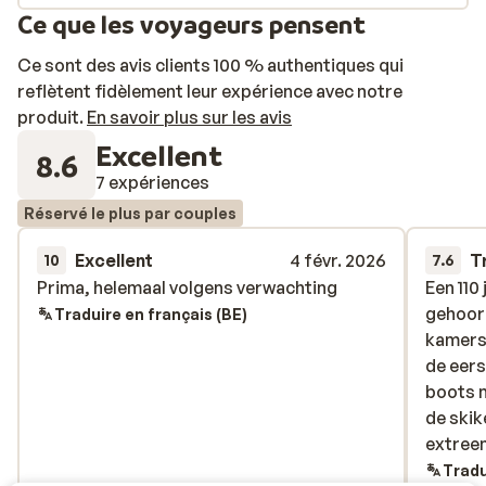
Ce que les voyageurs pensent
Ce sont des avis clients 100 % authentiques qui
reflètent fidèlement leur expérience avec notre
produit.
En savoir plus sur les avis
Excellent
8.6
7 expériences
Réservé le plus par couples
Excellent
4 févr. 2026
T
10
7.6
Prima, helemaal volgens verwachting
Prima, helemaal volgens verwachting
Een 110 
Een 110 
gehoori
gehoori
Traduire en français (BE)
kamers,
kamers,
de eer
de eer
boots 
boots 
de skik
de skik
extreem
extreem
Tradu