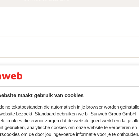
tent fidèlement leur expérience avec notre produit.
ebsite maakt gebruik van cookies
2025
Excellent
3 mars 
8.6
 kleine tekstbestanden die automatisch in je browser worden geïnstalle
Sehr freundlichen und offenes Personal. Sauberes
Sehr freundlichen und offenes Personal. Sauberes
 website bezoekt. Standaard gebruiken we bij Sunweb Group GmbH
Zimmer, Nähe Ski Gebiet.
Zimmer, Nähe Ski Gebiet.
ele cookies die ervoor zorgen dat de website goed werkt en dat je alle
Traduire en français (BE)
nt gebruiken, analytische cookies om onze website te verbeteren en
Anonyme
Couples
rscookies om de door jou ingevoerde informatie voor je te onthouden