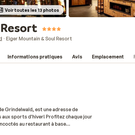
Voir toutes les 13 photos
 Resort
d
Eiger Mountain & Soul Resort
Informations pratiques
Avis
Emplacement
 de Grindelwald, est une adresse de
 aux sports d'hiver! Profitez chaque jour
ncoctés au restaurant à base
-vous au spa après une journée de ski ou