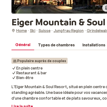
Eiger Mountain & Soul
Home
Ski
Suisse
Jungfrau Region
Grindelwal
Général
Types de chambres
Installations
Populaire auprès de couples
En plein centre
Restaurant & bar
Bien-être
L'Eiger Mountain & Soul Resort, situé en plein centre
standing agréable. Une base idéale pour vos vacances
d'une chambre confortable et de plats savoureux, co
d'ingrédients locaux. Envie de vous détendre? Rendez
Lire la suite