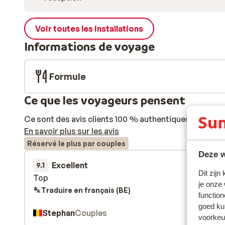
Voir toutes les installations
Informations de voyage
Formule
Ce que les voyageurs pensent
Ce sont des avis clients 100 % authentiques qui reflè
En savoir plus sur les avis
Réservé le plus par couples
Deze w
Excellent
9 mars 
9.1
Dit zijn
Top
Top
je onze
Traduire en français (BE)
function
goed ku
Stephan
Couples
voorkeu