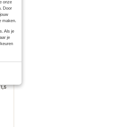
e onze
n. Door
 jouw
te maken.
. Als je
aar je
rkeuren
0
s:
1,5