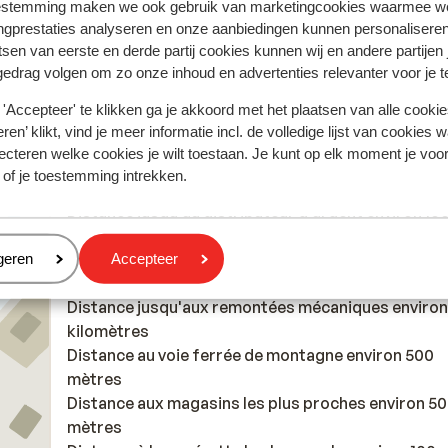
estemming maken we ook gebruik van marketingcookies waarmee w
ngprestaties analyseren en onze aanbiedingen kunnen personalisere
tsen van eerste en derde partij cookies kunnen wij en andere partijen
gedrag volgen om zo onze inhoud en advertenties relevanter voor je 
'Accepteer' te klikken ga je akkoord met het plaatsen van alle cookies
À proximité
ren’ klikt, vind je meer informatie incl. de volledige lijst van cookies w
Dans le centre
ecteren welke cookies je wilt toestaan. Je kunt op elk moment je voo
Distance jusqu'à la gare environ 500 mètres
 of je toestemming intrekken.
Distance jusqu'à l'arrêt de bus environ 10 mètres
Distance jusqu'au distributeur d'argent environ 10
mètres
Distance jusqu'aux pistes de ski environ 800 mètre
eren
geren
Accepteer
environ 1,5 kilomètres
Distance jusqu'aux remontées mécaniques environ 
kilomètres
Distance au voie ferrée de montagne environ 500
mètres
Distance aux magasins les plus proches environ 50
mètres