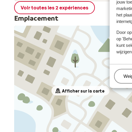
jouw to
Voir toutes les 2 expériences
marketi
het plaa
Emplacement
internet
Door op 
op 'Behe
kunt sel
wijzigen
Beh
Wei
Afficher sur la carte