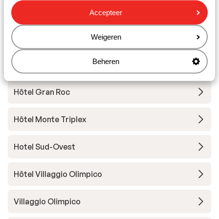
Autres hébergements - Via Lattea
Accepteer
Chalet Capannina
Weigeren
Beheren
Hôtel Banchetta
Hôtel Gran Roc
Hôtel Monte Triplex
Hotel Sud-Ovest
Hôtel Villaggio Olimpico
Villaggio Olimpico