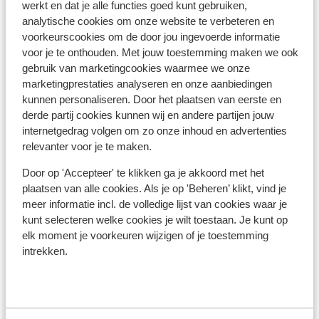
werkt en dat je alle functies goed kunt gebruiken,
Blegier or indeed returning.
Dans le centre
analytische cookies om onze website te verbeteren en
Distance jusqu'aux pistes de ski environ 400
voorkeurscookies om de door jou ingevoerde informatie
mètres
voor je te onthouden. Met jouw toestemming maken we ook
Distance jusqu'a l'arrêt du bus de ski environ 100
gebruik van marketingcookies waarmee we onze
mètres
marketingprestaties analyseren en onze aanbiedingen
Distance jusqu'aux remontées mécaniques
kunnen personaliseren. Door het plaatsen van eerste en
derde partij cookies kunnen wij en andere partijen jouw
environ 400 mètres
internetgedrag volgen om zo onze inhoud en advertenties
Endroit calme
relevanter voor je te maken.
Forfait, cours et matériel de ski
Door op 'Accepteer' te klikken ga je akkoord met het
plaatsen van alle cookies. Als je op 'Beheren’ klikt, vind je
Forfait
meer informatie incl. de volledige lijst van cookies waar je
kunt selecteren welke cookies je wilt toestaan. Je kunt op
elk moment je voorkeuren wijzigen of je toestemming
Cours
intrekken.
Matériel