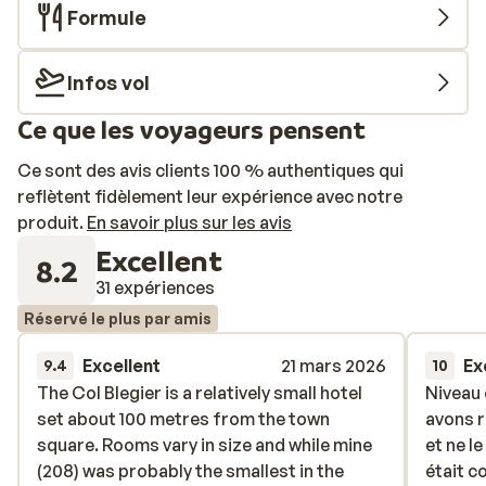
Formule
Infos vol
Ce que les voyageurs pensent
Ce sont des avis clients 100 % authentiques qui
reflètent fidèlement leur expérience avec notre
produit.
En savoir plus sur les avis
Excellent
8.2
31 expériences
Réservé le plus par amis
Excellent
21 mars 2026
Ex
9.4
10
The Col Blegier is a relatively small hotel
The Col Blegier is a relatively small hotel
Niveau q
Niveau q
set about 100 metres from the town
set about 100 metres from the town
avons r
avons r
square. Rooms vary in size and while mine
square. Rooms vary in size and while mine
et ne l
et ne l
(208) was probably the smallest in the
(208) was probably the smallest in the
était 
était 