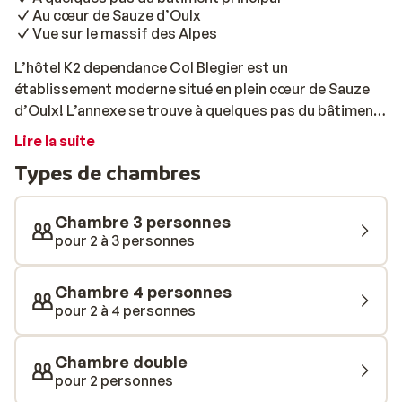
Au cœur de Sauze d’Oulx
Vue sur le massif des Alpes
L’hôtel K2 dependance Col Blegier est un
établissement moderne situé en plein cœur de Sauze
d’Oulx! L’annexe se trouve à quelques pas du bâtiment
principal. Entouré par les superbes paysages alpins,
Lire la suite
c’est l’adresse idéale pour des vacances au ski placées
Types de chambres
sous le signe du plaisir et de la neige! Les chambres,
simples mais confortables, disposent toutes d’une
agréable salle de bain privative. Autre atout
Chambre 3 personnes
sympathique: le bar de l’hôtel K2, parfait pour terminer
pour 2 à 3 personnes
la journée en toute convivialité après une bonne session
sur les pistes, dont l’arrêt de la navette se trouve à
Chambre 4 personnes
proximité de l’hôtel.
pour 2 à 4 personnes
Chambre double
pour 2 personnes