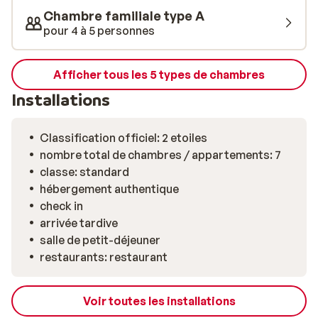
télésiège, vous devez contacter le chalet. Vous serez
Chambre familiale type A
alors pris en charge par une dameuse ou une
pour 4 à 5 personnes
motoneige, moyennant un coût de 30 € (par personne
et par trajet). La dameuse ou la motoneige peut être
réservée jusqu'à 23h et à partir de 6h. Si votre arrivée a
Afficher tous les 5 types de chambres
lieu en dehors de ces horaires, il vous incombe de
Installations
trouver un hébergement pour la nuit. Au télésiège
Sportina, vous pourrez également récupérer votre
forfait de ski au guichet des forfaits.
Classification officiel: 2 etoiles
nombre total de chambres / appartements: 7
classe: standard
hébergement authentique
check in
arrivée tardive
salle de petit-déjeuner
restaurants: restaurant
Voir toutes les installations