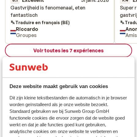
Excellent
31 janv. 2026
E
Gastvrijheid is fenomenaal, eten
Gastvrijheid is fenomenaal, eten
Super r
Super r
fantastisch
fantastisch
gastvri
gastvri
Traduire en français (BE)
Tradu
Riccardo
Ano
Groupes
Ami
Voir toutes les 7 expériences
Emplacement
Deze website maakt gebruik van cookies
Afficher sur la carte
Dit zijn kleine tekstbestanden die automatisch in je browser
worden geïnstalleerd als je onze website bezoekt.
Standaard gebruiken we bij Sunweb Group GmbH
functionele cookies die ervoor zorgen dat de website goed
werkt en dat je alle functies goed kunt gebruiken,
analytische cookies om onze website te verbeteren en
À proximité