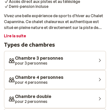
Accès direct aux pistes et au télésiège
Demi-pension incluse
Vivez une belle expérience de sports d'hiver au Chalet
Capannina. Ce chalet chaleureux et authentique est
situé en pleine nature et directement sur la piste de
Sportinia, à seulement 50 mètres du télésiège.
Lire la suite
L'emplacement est exceptionnel, entouré de mélèzes
Types de chambres
recouverts de neige. Les chambres du Chalet
Capannina sont confortables et simplement
aménagées, avec toutes les installations nécessaires.
Chambre 3 personnes
De plus, le petit-déjeuner et le dîner sont inclus, afin
pour 3 personnes
que vous n'ayez à vous soucier de rien et puissiez
profiter pleinement des pistes. Remarque: Le télésiège
Chambre 4 personnes
Sportina est nécessaire pour accéder au chalet. Il part
pour 4 personnes
du village. Vous pouvez passer le village en voiture et
vous garer près du télésiège. Aucun forfait de ski n’est
Chambre double
requis si vous indiquez que vous séjournez au chalet. Si
pour 2 personnes
vous arrivez en dehors des heures d'ouverture du