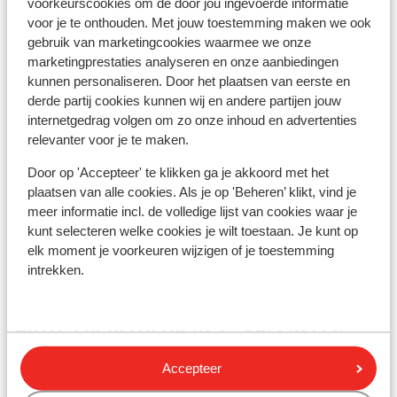
voorkeurscookies om de door jou ingevoerde informatie
Directement sur les pistes
voor je te onthouden. Met jouw toestemming maken we ook
Distance jusqu'aux remontées mécaniques
gebruik van marketingcookies waarmee we onze
environ 700 mètres
marketingprestaties analyseren en onze aanbiedingen
Endroit calme
kunnen personaliseren. Door het plaatsen van eerste en
derde partij cookies kunnen wij en andere partijen jouw
Forfait, cours et matériel de ski
internetgedrag volgen om zo onze inhoud en advertenties
relevanter voor je te maken.
Forfait
Door op 'Accepteer' te klikken ga je akkoord met het
plaatsen van alle cookies. Als je op 'Beheren’ klikt, vind je
meer informatie incl. de volledige lijst van cookies waar je
Cours
kunt selecteren welke cookies je wilt toestaan. Je kunt op
elk moment je voorkeuren wijzigen of je toestemming
Matériel
intrekken.
Autres hébergements - Via Lattea
Accepteer
Hôtel K2 dependance Col Blegier