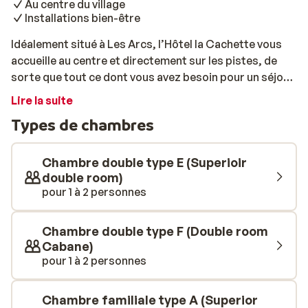
Au centre du village
Installations bien-être
Idéalement situé à Les Arcs, l’Hôtel la Cachette vous
accueille au centre et directement sur les pistes, de
sorte que tout ce dont vous avez besoin pour un séjour
réussi au ski est à portée de main. Les chambres sont
Lire la suite
propres, confortables et décorées de manière
Types de chambres
moderne. Certaines disposent d’un balcon offrant une
vue splendide sur les pistes, tandis que les chambres
sans balcon bénéficient d’une belle vue sur la vallée.
Chambre double type E (Superioir
L’hôtel possède son propre restaurant où vous
double room)
pour 1 à 2 personnes
pourrez savourer une cuisine délicieuse, le tout avec
une vue panoramique depuis la salle à manger. Après
une journée active sur les pistes, offrez-vous un
Chambre double type F (Double room
moment de détente dans le sauna de l’Hôtel la
Cabane)
Cachette, où vous pourrez vous réchauffer et vous
pour 1 à 2 personnes
relaxer. Ainsi, vous commencez chaque nouvelle
journée frais et plein d’énergie.
Chambre familiale type A (Superior