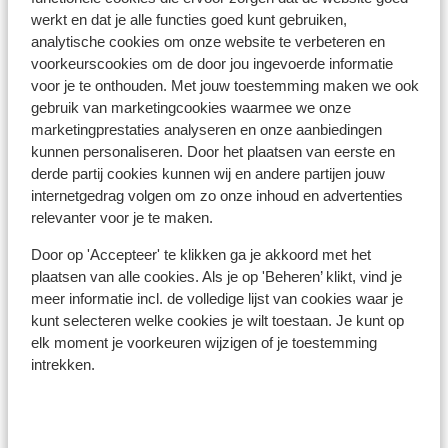
werkt en dat je alle functies goed kunt gebruiken,
À proximité
analytische cookies om onze website te verbeteren en
Dans le centre
voorkeurscookies om de door jou ingevoerde informatie
voor je te onthouden. Met jouw toestemming maken we ook
Directement sur les pistes
gebruik van marketingcookies waarmee we onze
Distance jusqu'aux remontées mécaniques
marketingprestaties analyseren en onze aanbiedingen
environ 50 mètres
kunnen personaliseren. Door het plaatsen van eerste en
derde partij cookies kunnen wij en andere partijen jouw
Forfait, cours et matériel de ski
internetgedrag volgen om zo onze inhoud en advertenties
relevanter voor je te maken.
Forfait
Door op 'Accepteer' te klikken ga je akkoord met het
plaatsen van alle cookies. Als je op 'Beheren’ klikt, vind je
Cours
meer informatie incl. de volledige lijst van cookies waar je
kunt selecteren welke cookies je wilt toestaan. Je kunt op
elk moment je voorkeuren wijzigen of je toestemming
Matériel
intrekken.
Autres hébergements - Les Arcs