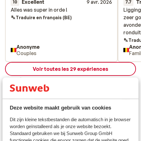
Excellent
9 avr. 2026
T
10
7.7
Alles was super in orde !
Alles was super in orde !
Liggin
Liggin
zeer go
zeer go
Traduire en français (BE)
avondet
avondet
ronduit
ronduit
Tradu
Anonyme
Ano
Couples
Fami
Voir toutes les 29 expériences
Emplacement
Deze website maakt gebruik van cookies
Afficher sur la carte
Dit zijn kleine tekstbestanden die automatisch in je browser
worden geïnstalleerd als je onze website bezoekt.
Standaard gebruiken we bij Sunweb Group GmbH
functionele cookies die ervoor zorgen dat de website goed