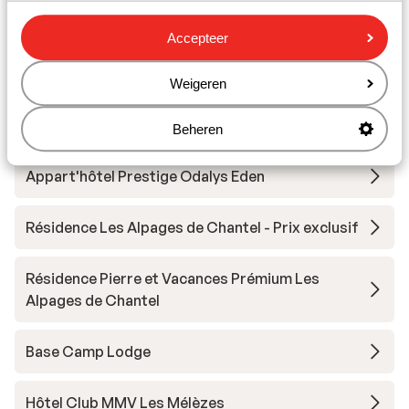
Hôtel Taj I Mah
Accepteer
Les Chalets des Deux Domaines
Weigeren
Résidence Maeva Home - Arc 1950 Le Village
Beheren
Appart'hôtel Prestige Odalys Eden
Résidence Les Alpages de Chantel - Prix exclusif
Résidence Pierre et Vacances Prémium Les
Alpages de Chantel
Base Camp Lodge
Hôtel Club MMV Les Mélèzes