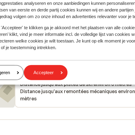
ngprestaties analyseren en onze aanbiedingen kunnen personalisere
der
..
gastvrijheid in La joue du loup vonden wij over het
gastvrijheid in La joue du loup vonden...
plus
tsen van eerste en derde partij cookies kunnen wij en andere partijen
 de
algemeen helaas ver te zoeken. En jammer van de
Traduire en français (BE)
gedrag volgen om zo onze inhoud en advertenties relevanter voor je 
sleutel die we helemaal aan de andere kant van het
Anonyme
Familles
'Accepteer' te klikken ga je akkoord met het plaatsen van alle cookies
moesten ophalen, en later natuurlijk ook weer teru
ren’ klikt, vind je meer informatie incl. de volledige lijst van cookies w
moesten brengen..
ecteren welke cookies je wilt toestaan. Je kunt op elk moment je voo
 of je toestemming intrekken.
À proximité
eren
geren
Accepteer
Distance du centre-ville: environ 400 mètres
Distance jusqu'aux pistes de ski environ 0 mètres
Distance jusqu'aux remontées mécaniques environ
mètres