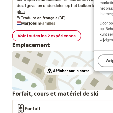
marketi
de afgevallen onderdelen op het balkon lagen. Ver
de afgevallen onderdelen op het balkon lagen. Verd.
het plaa
kregen wij twee sets sleutels waarvan er bij een set
plus
internet
sleutel voor ski locker was afgebroken.
Traduire en français (BE)
Marjolein
Familles
Door op 
op 'Behe
kunt sel
Voir toutes les 2 expériences
wijzigen
Emplacement
Beh
Wei
Afficher sur la carte
Forfait, cours et matériel de ski
Forfait