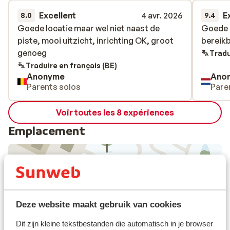
Excellent
4 avr. 2026
E
8.0
9.4
Goede locatie maar wel niet naast de
Goede locatie maar wel niet naast de
Goede l
Goede l
piste, mooi uitzicht, inrichting OK, groot
piste, mooi uitzicht, inrichting OK, groot
bereikb
bereikb
genoeg
genoeg
Tradu
Traduire en français (BE)
Anonyme
Ano
Parents solos
Pare
Voir toutes les 8 expériences
Emplacement
Afficher sur la carte
Deze website maakt gebruik van cookies
Dit zijn kleine tekstbestanden die automatisch in je browser