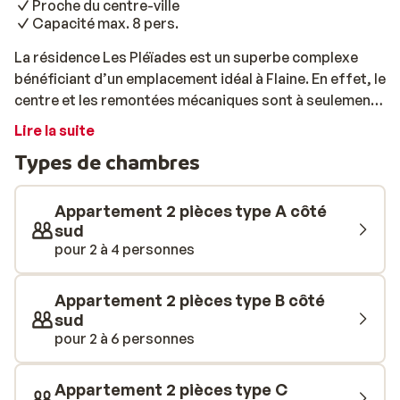
Proche du centre-ville
Capacité max. 8 pers.
La résidence Les Pléïades est un superbe complexe
bénéficiant d’un emplacement idéal à Flaine. En effet, le
centre et les remontées mécaniques sont à seulement
150 mètres, tandis que les pistes se trouvent à 500
Lire la suite
mètres. Idéal pour profiter pleinement des joies du ski,
Types de chambres
que vous séjourniez en famille ou entre amis! De
confortables et spacieux appartements vous
attendent, pour un retour des pistes au calme. Ils
Appartement 2 pièces type A côté
possèdent un balcon orienté sud, où vous pourrez
sud
pour 2 à 4 personnes
prendre d’agréables bains de soleil et admirer
l’imprenable vue sur les sommets enneigés. Du 2 pièces
2 à 4 personnes au 3 pièces pouvant accueillir jusqu’à 8
Appartement 2 pièces type B côté
personnes, tout le monde y trouvera son compte. Bien
sud
équipés, ils disposent d’un agréable salon et de
pour 2 à 6 personnes
grandes baies vitrées, d’une télévision, d’un coin
cuisine (2/4 plaques électriques, four multi-fonction,
Appartement 2 pièces type C