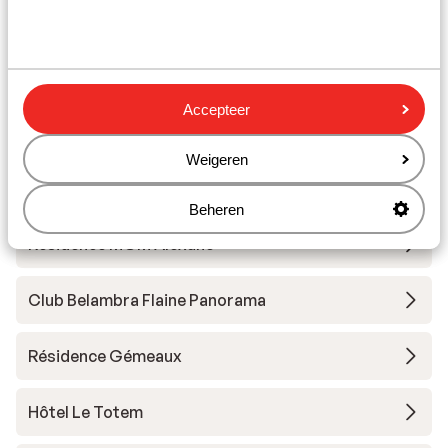
Massif
Hôtel MGM Les Suites d'Alexane
Accepteer
Hôtel MGM Alhena
Weigeren
Résidence MGM Alhena
Beheren
Résidence MGM Alexane
Club Belambra Flaine Panorama
Résidence Gémeaux
Hôtel Le Totem