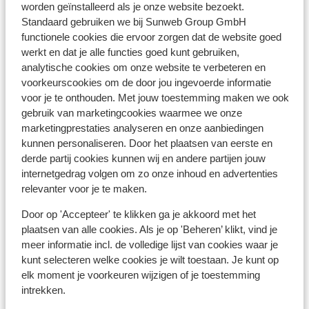
worden geïnstalleerd als je onze website bezoekt.
Standaard gebruiken we bij Sunweb Group GmbH
À proximité
functionele cookies die ervoor zorgen dat de website goed
Distance du centre-ville: environ 150 mètres
werkt en dat je alle functies goed kunt gebruiken,
Distance jusqu'aux pistes de ski environ 500
analytische cookies om onze website te verbeteren en
mètres
voorkeurscookies om de door jou ingevoerde informatie
Distance jusqu'aux remontées mécaniques
voor je te onthouden. Met jouw toestemming maken we ook
environ 150 mètres
gebruik van marketingcookies waarmee we onze
marketingprestaties analyseren en onze aanbiedingen
Forfait, cours et matériel de ski
kunnen personaliseren. Door het plaatsen van eerste en
derde partij cookies kunnen wij en andere partijen jouw
internetgedrag volgen om zo onze inhoud en advertenties
Forfait
relevanter voor je te maken.
Door op 'Accepteer' te klikken ga je akkoord met het
Cours
plaatsen van alle cookies. Als je op 'Beheren’ klikt, vind je
meer informatie incl. de volledige lijst van cookies waar je
kunt selecteren welke cookies je wilt toestaan. Je kunt op
Matériel
elk moment je voorkeuren wijzigen of je toestemming
intrekken.
Autres hébergements - Le Grand