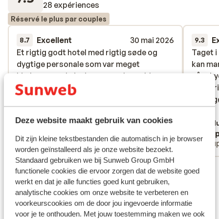
28 expériences
Réservé le plus par couples
Excellent
30 mai 2026
E
8.7
9.3
Et rigtig godt hotel med rigtig søde og
Et rigtig godt hotel med rigtig søde og
Taget i
Taget i
dygtige personale som var meget
dygtige personale som var meget
kan man
kan man
hjælpsomme hvis der var nogle problemer,
hjælpsomme hvis der var nogle problemer,
når sky
når sky
men værelserne var meget små der var slet
men værelserne var meget små der var slet
rengøri
rengøri
ikke plads til to kufferter så vi måtte
ikke plads til to kufferter så vi måtte
til ren
til ren
bruge toilettet,
bruge toilettet,
dag.
dag.
Deze website maakt gebruik van cookies
Traduire en français (BE)
Tradu
Vivi Nielsen
Jesp
Dit zijn kleine tekstbestanden die automatisch in je browser
Couples
Coup
worden geïnstalleerd als je onze website bezoekt.
Standaard gebruiken we bij Sunweb Group GmbH
Voir toutes les 28 expériences
functionele cookies die ervoor zorgen dat de website goed
werkt en dat je alle functies goed kunt gebruiken,
Emplacement
analytische cookies om onze website te verbeteren en
voorkeurscookies om de door jou ingevoerde informatie
voor je te onthouden. Met jouw toestemming maken we ook