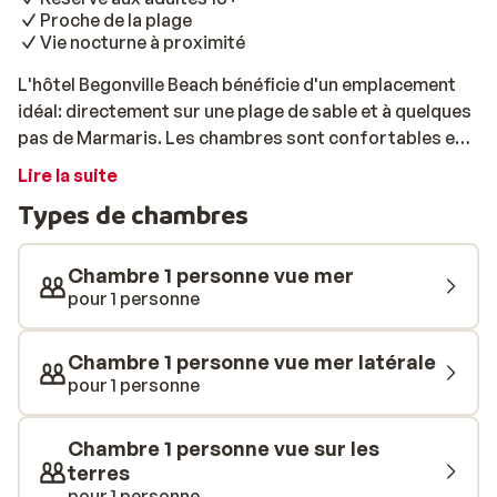
Proche de la plage
Vie nocturne à proximité
L'hôtel Begonville Beach bénéficie d'un emplacement
idéal: directement sur une plage de sable et à quelques
pas de Marmaris. Les chambres sont confortables et
certaines offrent une vue sur la mer. Au restaurant,
Lire la suite
profitez d'une variété de délicieuses spécialités
Types de chambres
turques ou déguster du poisson frais.
Chambre 1 personne vue mer
pour 1 personne
Chambre 1 personne vue mer latérale
pour 1 personne
Chambre 1 personne vue sur les
terres
pour 1 personne