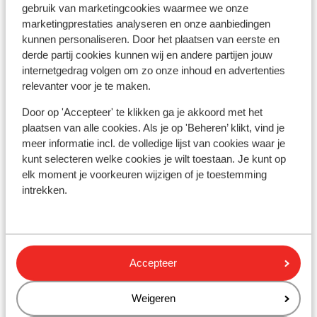
gebruik van marketingcookies waarmee we onze
marketingprestaties analyseren en onze aanbiedingen
Afficher sur la carte
kunnen personaliseren. Door het plaatsen van eerste en
derde partij cookies kunnen wij en andere partijen jouw
internetgedrag volgen om zo onze inhoud en advertenties
relevanter voor je te maken.
Door op 'Accepteer' te klikken ga je akkoord met het
À proximité
plaatsen van alle cookies. Als je op 'Beheren’ klikt, vind je
En bord de mer (plage de sable, transats (gratuit) ,
meer informatie incl. de volledige lijst van cookies waar je
parasols (gratuit) )
kunt selecteren welke cookies je wilt toestaan. Je kunt op
Distance du centre-ville: environ 1 kilomètres
elk moment je voorkeuren wijzigen of je toestemming
Distance jusqu'à Barstreet environ 1 kilomètres
intrekken.
Distance aux magasins les plus proches environ 50
mètres
Distance au restaurant le plus proche environ 50
mètres
Accepteer
Autres hébergements - La Côte
Weigeren