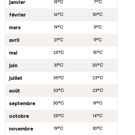
libre d’accès et offre une vue fantastique sur la ville,
janvier
15°C
7°C
avec Kos en arrière-plan. Superbes photos souvenirs
février
16°C
10°C
garanties !
mars
19°C
11°C
La ville de Bodrum est aussi connue pour son incroyable
couché de soleil. Vous pourrez vous promenez le long
avril
21°C
11°C
de la promenade entourée de palmiers, tandis que
d’élégants yachts s’amarreront au port de plaisance.
mai
25°C
15°C
La vie nocturne est ici très présente : la jet-set de
juin
31°C
20°C
Turquie aime s’y montrer.
juillet
35°C
23°C
août
33°C
23°C
septembre
30°C
19°C
octobre
25°C
14°C
novembre
19°C
10°C