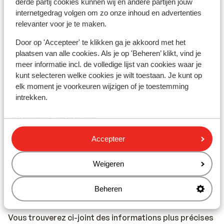
derde partij cookies kunnen wij en andere partijen jouw
Un GSM belge fonctionne aussi en Turquie. Pour les
internetgedrag volgen om zo onze inhoud en advertenties
sûrcouts de communication éventuels, veuillez vous
relevanter voor je te maken.
rapprocher de votre opérateur téléphonique.
Door op 'Accepteer' te klikken ga je akkoord met het
plaatsen van alle cookies. Als je op 'Beheren’ klikt, vind je
Transports en commun
meer informatie incl. de volledige lijst van cookies waar je
La Turquie a un grand nombre de petites navettes
kunt selecteren welke cookies je wilt toestaan. Je kunt op
appelées Dolmus. Il est possible grâce à eux de se
elk moment je voorkeuren wijzigen of je toestemming
déplacer à bas prix un peu partout.
intrekken.
Documents de voyage
Rendez-vous ici pour obtenir plus
d’informations sur
Accepteer
les documents de voyage
nécessaires pour la Turquie.
Weigeren
Pour plus d'information, nous vous invitons à consulter
le
site diplomatique Belge
.
Beheren
Vaccination :
Vous trouverez ci-joint des informations plus précises