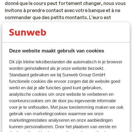
donné que le cours peut fortement changer, nous vous
invitons à prendre contact avec votre banque et à ne
commander que des petits montants. L’euro est
souvent accepté et il est possible d’en changer sur
place.
Pourboires
Deze website maakt gebruik van cookies
Il est habituel en Turquie de donner 10% de pourboires.
Dit zijn kleine tekstbestanden die automatisch in je browser
Voltage
worden geïnstalleerd als je onze website bezoekt.
Le voltage est identique à celui en Belgique : 220 volts.
Standaard gebruiken we bij Sunweb Group GmbH
functionele cookies die ervoor zorgen dat de website goed
Eau
werkt en dat je alle functies goed kunt gebruiken,
analytische cookies om onze website te verbeteren en
Il est déconseillé de boire l'eau de robinet.
voorkeurscookies om de door jou ingevoerde informatie
voor je te onthouden. Met jouw toestemming maken we ook
Alimentation
gebruik van marketingcookies waarmee we onze
La Turquie est réputée pour ses crêpes et kebabs.
marketingprestaties analyseren en onze aanbiedingen
kunnen personaliseren. Door het plaatsen van eerste en
GSM