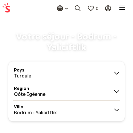
0
Votre séjour - Bodrum -
Yaliciftlik
Pays
Turquie
Région
Côte Egéenne
Ville
Bodrum - Yaliciftlik