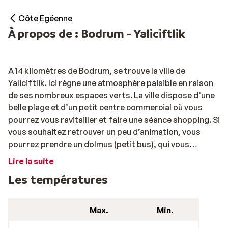
Côte Egéenne
À propos de : Bodrum - Yaliciftlik
A 14 kilomètres de Bodrum, se trouve la ville de
Yaliciftlik. Ici règne une atmosphère paisible en raison
de ses nombreux espaces verts. La ville dispose d’une
belle plage et d’un petit centre commercial où vous
pourrez vous ravitailler et faire une séance shopping. Si
vous souhaitez retrouver un peu d’animation, vous
pourrez prendre un dolmus (petit bus), qui vous
conduira à Bodrum.
Lire la suite
Les températures
Le vieux port de pêche est devenu l’une des stations
balnéaires les plus animées de Turquie. Pendant vos
vacances de farniente ou actives, vous ne manquerez
Max.
Min.
pas de découvrir différents sites. L’amphithéâtre est