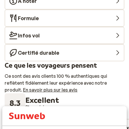
À noter
Formule
Infos vol
Certifié durable
Ce que les voyageurs pensent
Ce sont des avis clients 100 % authentiques qui
reflètent fidèlement leur expérience avec notre
produit.
En savoir plus sur les avis
Excellent
8.3
31 expériences
Réservé le plus par couples
Excellent
16 mai 2026
Ex
10
8.1