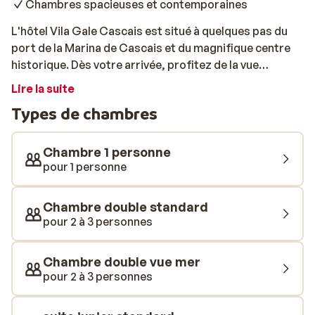
Chambres spacieuses et contemporaines
L'hôtel Vila Gale Cascais est situé à quelques pas du
port de la Marina de Cascais et du magnifique centre
historique. Dès votre arrivée, profitez de la vue
imprenable sur la mer. De mai à septembre, vous
Lire la suite
pourrez profiter de la musique live à l'hôtel! La Vila Gale
Types de chambres
Cascais propose des chambres spacieuses dotées
d'un mobilier contemporain. Idéal pour se reposer et
recharger ses batteries! Dans les environs, il existe
Chambre 1 personne
plusieurs possibilités pour se restaurer. Toutefois,
pour 1 personne
l'hôtel dispose également d'un restaurant où les
meilleurs plats locaux seront préparés sous vos yeux.
Chambre double standard
Devant le complexe, installez-vous sur les transats
pour 2 à 3 personnes
pour un bain de soleil mérité. Heureusement, il y a de
nombreux parasols pour éviter les coups de soleil! Ne
Chambre double vue mer
manquez pas de vous rafraîchir dans la piscine. Les
pour 2 à 3 personnes
plus jeunes vacanciers trouveront une piscine séparée
ainsi qu'une aire de jeux. Quant aux amateurs de golf,