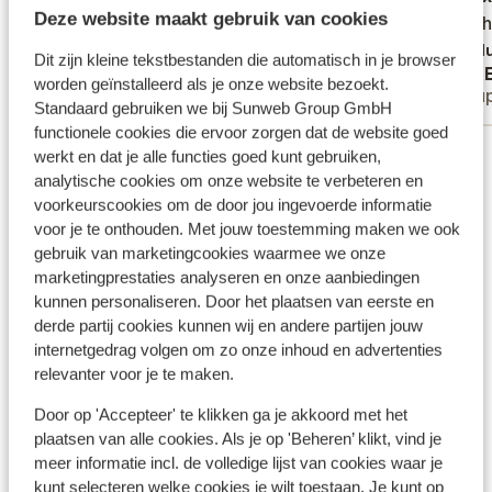
Deze website maakt gebruik van cookies
Schoon en vriendelijke mensen
Schoon en vriendelijke mensen
Prima h
Prima h
Traduire en français (BE)
Tradu
Dit zijn kleine tekstbestanden die automatisch in je browser
Anonyme
RFK
worden geïnstalleerd als je onze website bezoekt.
Couples
Coup
Standaard gebruiken we bij Sunweb Group GmbH
functionele cookies die ervoor zorgen dat de website goed
Voir toutes les 31 expériences
werkt en dat je alle functies goed kunt gebruiken,
analytische cookies om onze website te verbeteren en
Emplacement
voorkeurscookies om de door jou ingevoerde informatie
voor je te onthouden. Met jouw toestemming maken we ook
gebruik van marketingcookies waarmee we onze
marketingprestaties analyseren en onze aanbiedingen
kunnen personaliseren. Door het plaatsen van eerste en
Afficher sur la carte
derde partij cookies kunnen wij en andere partijen jouw
internetgedrag volgen om zo onze inhoud en advertenties
relevanter voor je te maken.
Door op 'Accepteer' te klikken ga je akkoord met het
plaatsen van alle cookies. Als je op 'Beheren’ klikt, vind je
À proximité
meer informatie incl. de volledige lijst van cookies waar je
Distance de la plage environ 800 mètres (plage de
kunt selecteren welke cookies je wilt toestaan. Je kunt op