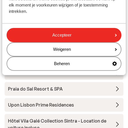
sable)
elk moment je voorkeuren wijzigen of je toestemming
Distance du centre-ville: environ 700 mètres
intrekken.
Distance de l'aéroport environ 35 kilomètres
Autres hébergements - Costa de
Accepteer
Lisboa
Weigeren
Iberostar Sélection Lisboa
Beheren
Vila Gale Collection Palacio Dos Arcos
Praia do Sal Resort & SPA
Upon Lisbon Prime Residences
Hôtel Vila Galé Collection Sintra - Location de
voiture incluse