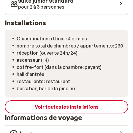
suite junior standard
l'hôtel se trouve à seulement 5 km de l'un des meilleurs
pour 2 à 3 personnes
terrains de golf du Portugal: Oitavos Dunes.
Installations
Classification officiel: 4 etoiles
nombre total de chambres / appartements: 230
réception (ouverte 24h/24)
ascenseur (: 4)
coffre-fort (dans la chambre: payant)
hall d'entrée
restaurants: restaurant
bars: bar, bar de la piscine
Voir toutes les installations
Informations de voyage