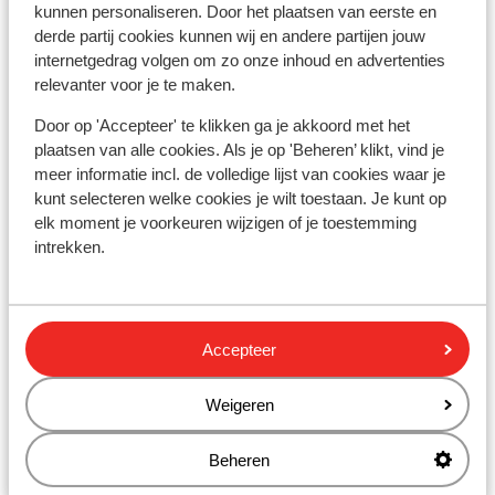
kunnen personaliseren. Door het plaatsen van eerste en
Distance du centre-ville: environ 800 mètres
derde partij cookies kunnen wij en andere partijen jouw
Distance de l'aéroport Catania environ 61
internetgedrag volgen om zo onze inhoud en advertenties
kilomètres
relevanter voor je te maken.
Distance jusqu'à l'arrêt de bus environ 300 mètres
Door op 'Accepteer' te klikken ga je akkoord met het
Distance jusqu'au distributeur d'argent environ
plaatsen van alle cookies. Als je op 'Beheren’ klikt, vind je
800 mètres
meer informatie incl. de volledige lijst van cookies waar je
Distance aux magasins les plus proches environ
kunt selecteren welke cookies je wilt toestaan. Je kunt op
800 mètres
elk moment je voorkeuren wijzigen of je toestemming
Distance à la supérette la plus proche environ 200
intrekken.
mètres
Distance au restaurant le plus proche environ 200
mètres
Accepteer
Autres hébergements - Sicile
Weigeren
Delta hotels by Marriott Giardini Naxos
Beheren