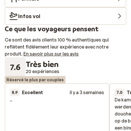
Infos vol
Ce que les voyageurs pensent
Ce sont des avis clients 100 % authentiques qui
reflètent fidèlement leur expérience avec notre
produit.
En savoir plus sur les avis
Très bien
7.6
20 expériences
Réservé le plus par couples
Excellent
il y a 3 semaines
T
8.9
7.0
..
..
De kame
De kame
werden
werden
douche
douche
op de b
op de b
een bin
een bin