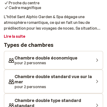
Proche du centre
Cadre magnifique
L’hôtel Sant Alphio Garden & Spa dégage une
atmosphère romantique, ce qui en fait un lieu de
prédilection pour les voyages de noces. Sa situation
idéale permet de rejoindre en quelques pas une jolie
Lire la suite
plage de galets, sachant qu'une plage de sable et une
Types de chambres
longue promenade animée, bordée de nombreux
restaurants, bars et boutiques de souvenirs, se
trouvent à seulement 1,5 km. Si vous préférez rester à
Chambre double économique
l'hôtel, plusieurs restaurants se trouvent également
pour 2 personnes
dans ses environs immédiats. Offrant une vue
splendide sur l’Etna, ce complexe est l’endroit parfait
Chambre double standard vue sur la
pour profiter pleinement de la beauté impressionnante
mer
des paysages siciliens. Prenez le bus pour découvrir la
pour 2 personnes
fabuleuse ville de Taormine, partez à l’aventure sur
l’Etna ou savourez une journée de détente au bord de la
Chambre double type standard
mer. Et si vous préférez nager dans une piscine, l’hôtel
standard