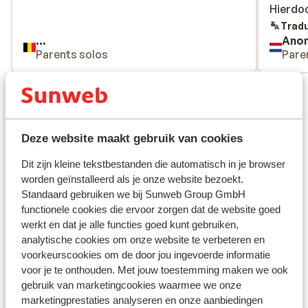
Hierdoo
Hierdoo
Tradu
...
Ano
Parents solos
Pare
Voir toutes les 20 expériences
Emplacement
Deze website maakt gebruik van cookies
Dit zijn kleine tekstbestanden die automatisch in je browser
worden geïnstalleerd als je onze website bezoekt.
Afficher sur la carte
Standaard gebruiken we bij Sunweb Group GmbH
functionele cookies die ervoor zorgen dat de website goed
werkt en dat je alle functies goed kunt gebruiken,
analytische cookies om onze website te verbeteren en
voorkeurscookies om de door jou ingevoerde informatie
voor je te onthouden. Met jouw toestemming maken we ook
À proximité
gebruik van marketingcookies waarmee we onze
Distance de la plage environ 200 mètres (plage de
marketingprestaties analyseren en onze aanbiedingen
galets, transats, parasols)