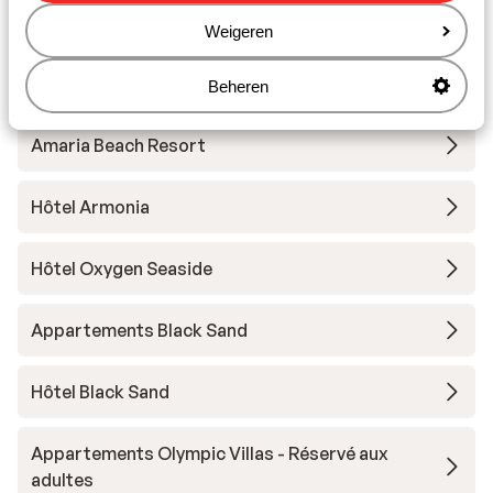
Sur une route escarpée
Weigeren
Autres hébergements - Santorin
Beheren
Amaria Beach Resort
Hôtel Armonia
Hôtel Oxygen Seaside
Appartements Black Sand
Hôtel Black Sand
Appartements Olympic Villas - Réservé aux
adultes