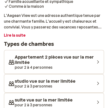
Famille accueillante et sympathique
Comme à la maison
L'Aegean View est une adresse authentique tenue par
une charmante famille. L'accueil y est chaleureux et
convivial. Vous y passerez des vacances reposantes
bien méritées sur la magnifique île de Santorin. Vous y
Lire la suite
trouverez une belle piscine pour une baignade des plus
Types de chambres
rafraichissantes. Quant aux enfants, ils pourront
s'amuser dans la piscine séparée pour enfants. En
moins de 10 minutes de marche, vous serez à la plage
Appartement 2 pièces vue sur la mer
de galets et au boulevard animé avec ses tavernes et
limitée
pour 2 à 4 personnes
bars. Il est également possible de manger un morceau à
l'Aegean View et de trinquer ensuite à vos vacances!
studio vue sur la mer limitée
pour 2 à 3 personnes
suite vue sur la mer limitée
pour 2 à 3 personnes