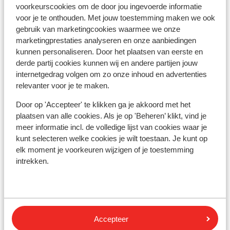
Distance du centre-ville: environ 450 mètres
voorkeurscookies om de door jou ingevoerde informatie
Distance jusqu'à Barstreet environ 600 mètres
voor je te onthouden. Met jouw toestemming maken we ook
Distance de l'aéroport environ 6 kilomètres
gebruik van marketingcookies waarmee we onze
Distance jusqu'à l'arrêt de bus environ 300 mètres
marketingprestaties analyseren en onze aanbiedingen
kunnen personaliseren. Door het plaatsen van eerste en
Distance jusqu'au distributeur d'argent environ
derde partij cookies kunnen wij en andere partijen jouw
300 mètres
internetgedrag volgen om zo onze inhoud en advertenties
Distance aux magasins les plus proches environ
relevanter voor je te maken.
450 mètres
Distance à la supérette la plus proche environ 450
Door op 'Accepteer' te klikken ga je akkoord met het
mètres
plaatsen van alle cookies. Als je op 'Beheren’ klikt, vind je
Distance au restaurant le plus proche environ 300
meer informatie incl. de volledige lijst van cookies waar je
kunt selecteren welke cookies je wilt toestaan. Je kunt op
mètres
elk moment je voorkeuren wijzigen of je toestemming
Distance à la pharmacie la plus proche environ
intrekken.
1200 mètres
Distance au cabinet médical le plus proche environ
1,2 kilomètres
Distance à l'hôpital le plus proche environ 6,5
kilomètres
Accepteer
Endroit calme