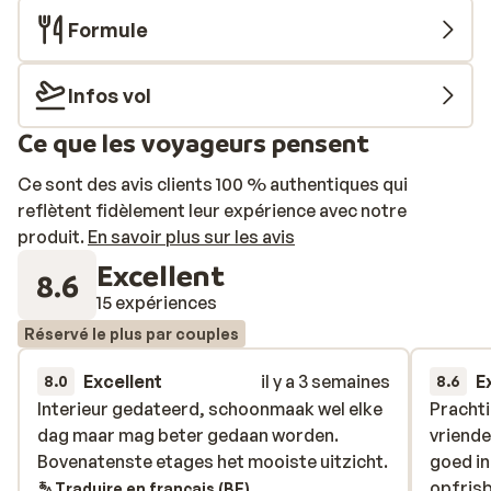
Formule
Infos vol
Ce que les voyageurs pensent
Ce sont des avis clients 100 % authentiques qui
reflètent fidèlement leur expérience avec notre
produit.
En savoir plus sur les avis
Excellent
8.6
15 expériences
Réservé le plus par couples
Excellent
il y a 3 semaines
E
8.0
8.6
Interieur gedateerd, schoonmaak wel elke
Interieur gedateerd, schoonmaak wel elke
Prachti
Prachti
dag maar mag beter gedaan worden.
dag maar mag beter gedaan worden.
vriende
vriende
Bovenatenste etages het mooiste uitzicht.
Bovenatenste etages het mooiste uitzicht.
goed i
goed i
opfrisb
opfrisb
Traduire en français (BE)