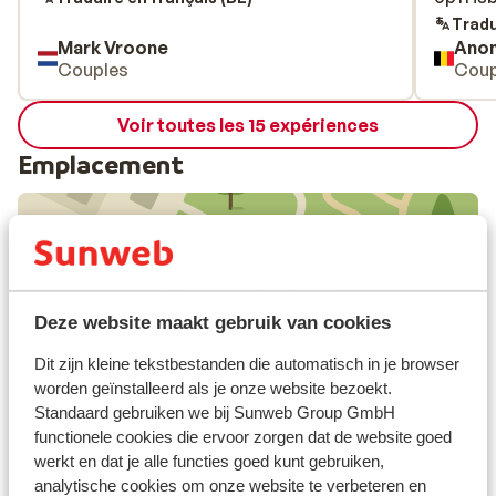
Tradu
Mark Vroone
Ano
Couples
Coup
Voir toutes les 15 expériences
Emplacement
Afficher sur la carte
Deze website maakt gebruik van cookies
Dit zijn kleine tekstbestanden die automatisch in je browser
worden geïnstalleerd als je onze website bezoekt.
Standaard gebruiken we bij Sunweb Group GmbH
À proximité
functionele cookies die ervoor zorgen dat de website goed
Distance de la plage environ 600 mètres (plage de
werkt en dat je alle functies goed kunt gebruiken,
galets, transats (payant) , parasols (payant) )
analytische cookies om onze website te verbeteren en