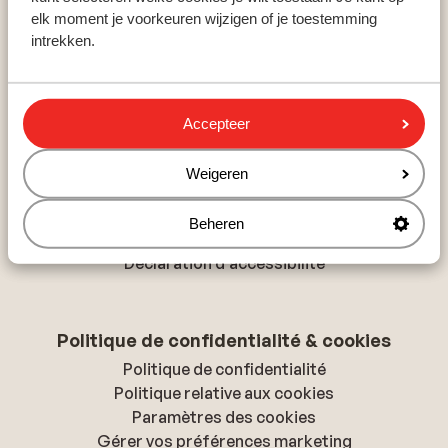
Hurghada
elk moment je voorkeuren wijzigen of je toestemming
Monastir
intrekken.
Playa del Inglés
Accepteer
À propos de Sunweb
À propos de Sunweb
Weigeren
Tourisme responsable
Offres d'emploi
Beheren
Presse & médias
Déclaration d'accessibilité
Politique de confidentialité & cookies
Politique de confidentialité
Politique relative aux cookies
Paramètres des cookies
Gérer vos préférences marketing