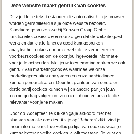
Hôtel Ino Village
Deze website maakt gebruik van cookies
Dit zijn kleine tekstbestanden die automatisch in je browser
worden geïnstalleerd als je onze website bezoekt.
Standaard gebruiken we bij Sunweb Group GmbH
Pays populaires
functionele cookies die ervoor zorgen dat de website goed
werkt en dat je alle functies goed kunt gebruiken,
Espagne
analytische cookies om onze website te verbeteren en
Grèce
voorkeurscookies om de door jou ingevoerde informatie
Égypte
voor je te onthouden. Met jouw toestemming maken we ook
gebruik van marketingcookies waarmee we onze
marketingprestaties analyseren en onze aanbiedingen
Régions populaires
kunnen personaliseren. Door het plaatsen van eerste en
derde partij cookies kunnen wij en andere partijen jouw
Crète
internetgedrag volgen om zo onze inhoud en advertenties
Mer Rouge
relevanter voor je te maken.
Golfe d'Hammamet
Door op 'Accepteer' te klikken ga je akkoord met het
plaatsen van alle cookies. Als je op 'Beheren’ klikt, vind je
meer informatie incl. de volledige lijst van cookies waar je
Destinations populaires
kunt selecteren welke cookies je wilt toestaan. Je kunt op