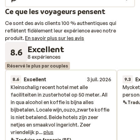
Ce que les voyageurs pensent
Ce sont des avis clients 100 % authentiques qui
reflètent fidèlement leur expérience avec notre
produit.
En savoir plus sur les avis
Excellent
8.6
8 expériences
Réservé le plus par couples
Excellent
3 juil. 2026
E
8.6
9.3
Kleinschalig recent hotel met alle
Kleinschalig recent hotel met alle
Mycket 
Mycket 
faciliteiten in zusterhotel op 50 meter. All
faciliteiten in zusterhotel op 50 meter. All
person
person
in qua alcohol en koffie is bijna alles
in qua alcohol en koffie is bijna alles
Tradu
bijbetalen. Locale wijn,ouzo,zwarte koffie
bijbetalen. Locale wijn,ouzo,zwarte koffie
is niet betalend. Beide hotels zijn zeer
is niet betalend. Beide hotels zijn zeer
netjes en smaakvol ingericht. Zeer
netjes en smaakvol ingericht. Zeer
vriendelijk personeel .Zwembad te klein en
vriendelijk p...
plus
weinig plaats er rond.
Traduire en français (BE)