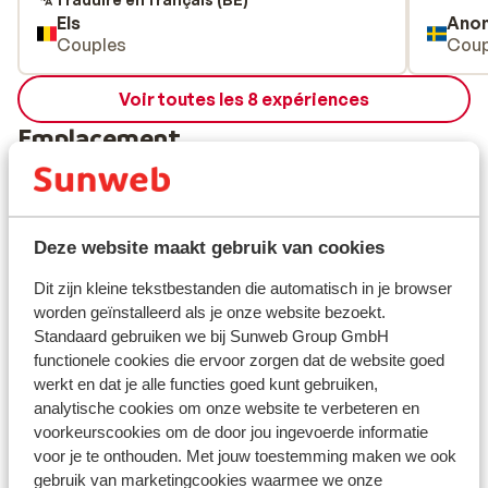
Els
Ano
Couples
Coup
Voir toutes les 8 expériences
Emplacement
Deze website maakt gebruik van cookies
Afficher sur la carte
Dit zijn kleine tekstbestanden die automatisch in je browser
worden geïnstalleerd als je onze website bezoekt.
Standaard gebruiken we bij Sunweb Group GmbH
functionele cookies die ervoor zorgen dat de website goed
werkt en dat je alle functies goed kunt gebruiken,
À proximité
analytische cookies om onze website te verbeteren en
Distance de la plage environ 50 mètres (plage de
voorkeurscookies om de door jou ingevoerde informatie
galets, transats, parasols, service de serviettes
voor je te onthouden. Met jouw toestemming maken we ook
de plage (gratuit) , transats (gratuit) , parasols
gebruik van marketingcookies waarmee we onze