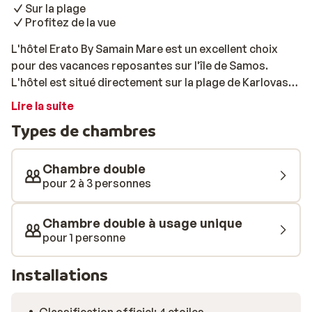
Sur la plage
Profitez de la vue
L'hôtel Erato By Samain Mare est un excellent choix
pour des vacances reposantes sur l'île de Samos.
L'hôtel est situé directement sur la plage de Karlovassi,
l'une des plus belles de l'île. Les chambres sont
Lire la suite
spacieuses et confortables, et disposent de la
Types de chambres
climatisation et d'une salle de bain privée.
L'établissement dispose d'une piscine avec une
terrasse bien exposée, d'un bar et d'un restaurant.
Chambre double
Dans les environs, vous trouverez de nombreuses
pour 2 à 3 personnes
options de shopping, de restauration et de loisir.
Chambre double à usage unique
pour 1 personne
Installations