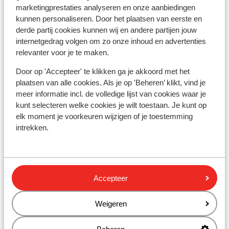
(gratuit) )
marketingprestaties analyseren en onze aanbiedingen
Distance du centre-ville: environ 3000 mètres
kunnen personaliseren. Door het plaatsen van eerste en
La distance de la vieille ville environ 1500 mètres
derde partij cookies kunnen wij en andere partijen jouw
Distance jusqu'à Barstreet environ 300 mètres
internetgedrag volgen om zo onze inhoud en advertenties
relevanter voor je te maken.
Distance de l'aéroport environ 38 kilomètres
Distance jusqu'au distributeur d'argent environ
Door op 'Accepteer' te klikken ga je akkoord met het
300 mètres
plaatsen van alle cookies. Als je op 'Beheren’ klikt, vind je
Distance aux magasins les plus proches environ
meer informatie incl. de volledige lijst van cookies waar je
300 mètres
kunt selecteren welke cookies je wilt toestaan. Je kunt op
Distance à la supérette la plus proche environ 100
elk moment je voorkeuren wijzigen of je toestemming
mètres
intrekken.
Distance au restaurant le plus proche environ 300
mètres
Distance à la pharmacie la plus proche environ 2
kilomètres
Accepteer
Weigeren
Autres hébergements - Samos