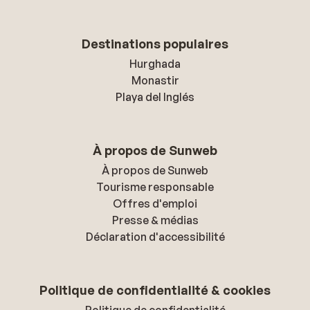
met 10 minuten, prima te doen. Strant is op
2 min lopen, bedjes kosten 10 euro en zijn
prima. Al met al, prima vakantie, Tolo is een
Destinations populaires
leuk plaatsje, hotel zouden wij op basis wat
Hurghada
we nu weten niet teruggaan, maar dat is
Monastir
onze persoonlijke mening. Chairetísmata
Playa del Inglés
(Groetjes)
À propos de Sunweb
À propos de Sunweb
Tourisme responsable
Offres d'emploi
Presse & médias
Déclaration d'accessibilité
Politique de confidentialité & cookies