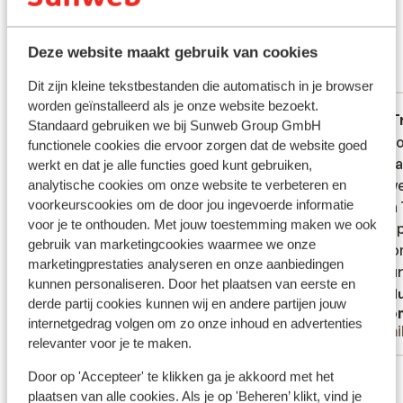
Ce sont des avis clients 100 % authentiques qui
reflètent fidèlement leur expérience avec notre
Deze website maakt gebruik van cookies
produit.
En savoir plus sur les avis
Réservé le plus par couples
Dit zijn kleine tekstbestanden die automatisch in je browser
worden geïnstalleerd als je onze website bezoekt.
Très bien
29 août 2025
T
7.0
7.5
Standaard gebruiken we bij Sunweb Group GmbH
Via de site van Sunweb de accommodatie
Via de site van Sunweb de accommodatie
Leuk ho
Leuk ho
functionele cookies die ervoor zorgen dat de website goed
uiteindelijk gekozen op basis van het
uiteindelijk gekozen op basis van het
smidda
smidda
werkt en dat je alle functies goed kunt gebruiken,
plaatsje Tolo, foto's en review. De foto's
plaatsje Tolo, foto's en review. De foto's
was, we
was, we
analytische cookies om onze website te verbeteren en
voorkeurscookies om de door jou ingevoerde informatie
van de omgeving van het hotel komen niet
van de omgeving van het hotel komen niet
eten in
eten in
voor je te onthouden. Met jouw toestemming maken we ook
overeen met de werkelijkheid. Alleen aan
overeen met de werkelijkheid. Alleen aan
eind lo
eind lo
gebruik van marketingcookies waarmee we onze
de zwembadzijde (voorkant) klopt het, de
de zwembadzijde (voorkant) klopt het, de
maar on
maar on
marketingprestaties analyseren en onze aanbiedingen
landzijde is niet zoals op de foto's. Je kijkt
landzijde is...
plus
restaur
restaur
kunnen personaliseren. Door het plaatsen van eerste en
tegen de achterzijde van een half
dronken
Traduire en français (BE)
Tradu
derde partij cookies kunnen wij en andere partijen jouw
Simone en Peter
Ano
afgebouwd ander hotel en meer naar
kamers,
internetgedrag volgen om zo onze inhoud en advertenties
Couples
Fami
straatzijde een kompleet ogen in aanbouw
maar h
relevanter voor je te maken.
staand gebouw (wat al jaren zo staat) ik
kamer 
Voir toutes les 10 expériences
Door op 'Accepteer' te klikken ga je akkoord met het
werd daar niet vrolijk van. Wij hadden een
klein z
plaatsen van alle cookies. Als je op 'Beheren’ klikt, vind je
kamer niet aan het zwembad gevraagd
moets 