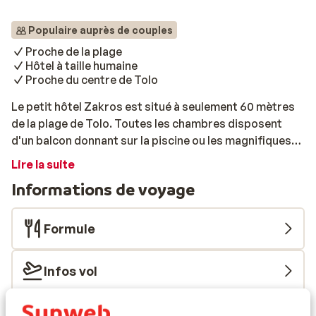
Populaire auprès de couples
Proche de la plage
Hôtel à taille humaine
Proche du centre de Tolo
Le petit hôtel Zakros est situé à seulement 60 mètres
de la plage de Tolo. Toutes les chambres disposent
d'un balcon donnant sur la piscine ou les magnifiques
environs. Détendez-vous au bord de la piscine ou
Lire la suite
promenez-vous dans l'agréable centre de Tolo. En plus
Informations de voyage
d'une belle plage, vous trouverez également plusieurs
tavernes où vous restaurer.
Formule
Infos vol
Ce que les voyageurs pensent