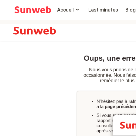
Accueil
Last minutes
Blog
Oups, une err
Nous vous prions de 
occasionnée. Nous faison
remédier le plus
N'hésitez pas à
raf
á la
page précéden
Si vous avez besoi
rapport à votre rés
consultez nos FAQ 
après-vente
.