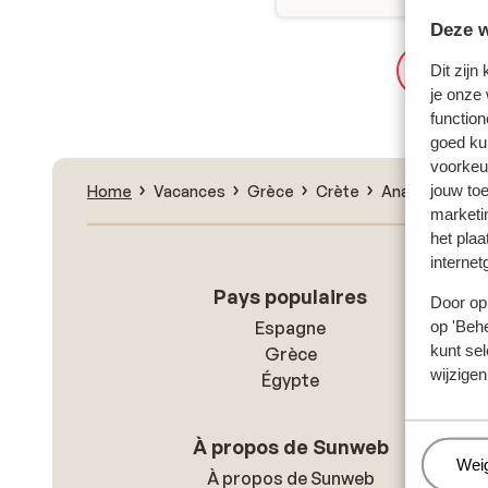
Deze w
Nouvell
Dit zijn
je onze
function
goed ku
voorkeu
jouw to
Home
Vacances
Grèce
Crète
Analipsis
St
marketi
het plaa
internet
Pays populaires
Door op 
Espagne
op 'Behe
kunt sel
Grèce
wijzigen
Égypte
À propos de Sunweb
Beh
Wei
À propos de Sunweb