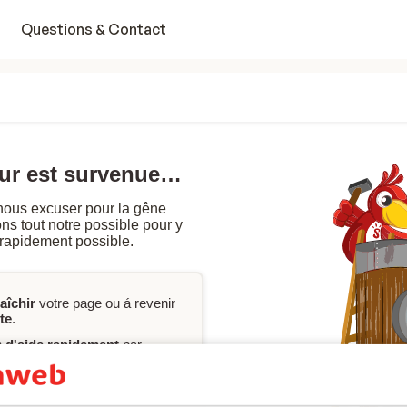
Questions & Contact
eur est survenue…
nous excuser pour la gêne
s tout notre possible pour y
 rapidement possible.
raîchir
votre page ou á revenir
te
.
n
d'aide rapidement
par
ervation, vous pouvez
ou contacter notre
service