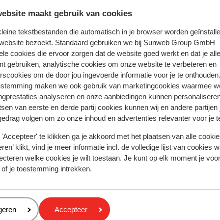
ebsite maakt gebruik van cookies
e recherche
 kleine tekstbestanden die automatisch in je browser worden geïnstalle
 website bezoekt. Standaard gebruiken we bij Sunweb Group GmbH
ele cookies die ervoor zorgen dat de website goed werkt en dat je alle
nt gebruiken, analytische cookies om onze website te verbeteren en
rscookies om de door jou ingevoerde informatie voor je te onthouden
estemming maken we ook gebruik van marketingcookies waarmee w
ella Island Resort & Spa - adults only
ngprestaties analyseren en onze aanbiedingen kunnen personalisere
tsen van eerste en derde partij cookies kunnen wij en andere partijen
gedrag volgen om zo onze inhoud en advertenties relevanter voor je 
Régions populaires
'Accepteer' te klikken ga je akkoord met het plaatsen van alle cookies
Crète
ren’ klikt, vind je meer informatie incl. de volledige lijst van cookies w
ecteren welke cookies je wilt toestaan. Je kunt op elk moment je voo
Mer Rouge
 of je toestemming intrekken.
Golfe d'Hammamet
Politique de confidentialité & cookies
eren
geren
Accepteer
Politique de confidentialité