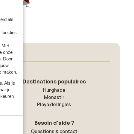
erd als
 functies
. Met
e onze
n. Door
 jouw
te maken.
Destinations populaires
. Als je
Hurghada
aar je
rkeuren
Monastir
Playa del Inglés
Besoin d'aide ?
Questions & contact