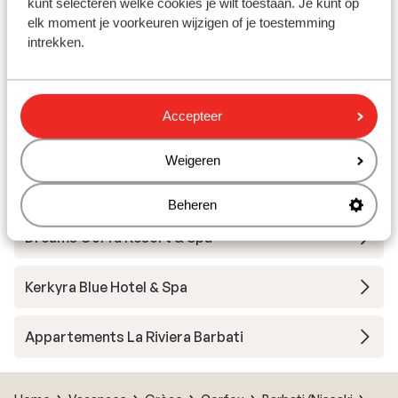
kunt selecteren welke cookies je wilt toestaan. Je kunt op
elk moment je voorkeuren wijzigen of je toestemming
Hôtel Delfinia
intrekken.
Aeolos Beach Resort
Accepteer
Appart'hôtel Acharavi Beach
Weigeren
Angsana Corfu
Beheren
Dreams Corfu Resort & Spa
Kerkyra Blue Hotel & Spa
Appartements La Riviera Barbati