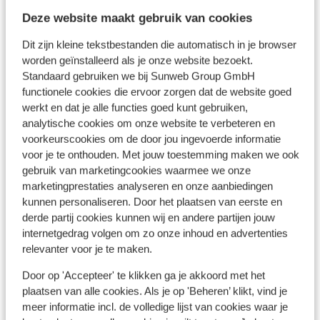
Deze website maakt gebruik van cookies
Ikos Odisia
Dit zijn kleine tekstbestanden die automatisch in je browser
worden geïnstalleerd als je onze website bezoekt.
The Olivar Suites
Standaard gebruiken we bij Sunweb Group GmbH
functionele cookies die ervoor zorgen dat de website goed
werkt en dat je alle functies goed kunt gebruiken,
Hôtel Rossis Beach
analytische cookies om onze website te verbeteren en
voorkeurscookies om de door jou ingevoerde informatie
Nido, Mar-Bella Collection - réservé aux adultes
voor je te onthouden. Met jouw toestemming maken we ook
gebruik van marketingcookies waarmee we onze
marketingprestaties analyseren en onze aanbiedingen
Appartements Dionisos
kunnen personaliseren. Door het plaatsen van eerste en
derde partij cookies kunnen wij en andere partijen jouw
Appartements Ippocrates
internetgedrag volgen om zo onze inhoud en advertenties
relevanter voor je te maken.
Ikos Dassia
Door op 'Accepteer' te klikken ga je akkoord met het
plaatsen van alle cookies. Als je op 'Beheren’ klikt, vind je
meer informatie incl. de volledige lijst van cookies waar je
Hôtel Atlantica Grand Mediterraneo - adults only