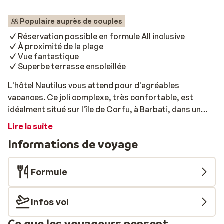
Populaire auprès de couples
Réservation possible en formule All inclusive
À proximité de la plage
Vue fantastique
Superbe terrasse ensoleillée
L'hôtel Nautilus vous attend pour d'agréables
vacances. Ce joli complexe, très confortable, est
idéalment situé sur l'île de Corfu, à Barbati, dans un
cadre magnifique. Vous y profiterez d'une superbe vue
Lire la suite
sur mer. La plage de galets de Barbati se trouve à un
Informations de voyage
kilomètre: vous pourrez ainsi vous y rendre facilement
afin de vous baigner dans les eaux claires de la mer ou
peaufiner votre bronzage. Tout autour, vous trouverez
Formule
différentes tavernes, un supermarché ainsi qu'une
boutique de souvenirs. Le complexe offre de
Infos vol
nombreuses installations pour petits et grands.
Détendez-vous sur une chaise longue au bord de la
Ce que les voyageurs pensent