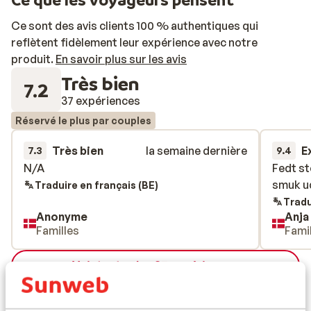
piscine, pendant que vos enfants s'amusent dans l'eau
tout en profitant des rayons du soleil grec. Au bar de la
Ce sont des avis clients 100 % authentiques qui
piscine, vous pourrez savourer de délicieuses
reflètent fidèlement leur expérience avec notre
collations ou siroter un bon cocktail. L'hôtel compte 65
produit.
En savoir plus sur les avis
chambres, assez simples mais joliment décorées dans
Très bien
7.2
des tons colorés. Elles possèdent toutes la
37 expériences
climatisation, une salle de bain privative et un joli
Réservé le plus par couples
balcon. Vous y passerez de belles nuits reposantes
après de bonnes journées de balades dans les environs.
Très bien
la semaine dernière
E
7.3
9.4
Bon séjour!
N/A
N/A
Fedt st
Fedt st
smuk u
smuk u
Traduire en français (BE)
Tradu
Anonyme
Anja
Familles
Fami
Voir toutes les 37 expériences
Autres hébergements - Corfou