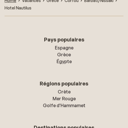
Home
Vacances
Grèce
Corfou
Barbati/Nissaki
Hotel Nautilus
Pays populaires
Espagne
Grèce
Égypte
Régions populaires
Crète
Mer Rouge
Golfe d'Hammamet
Destinations populaires