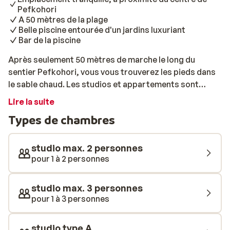
Pefkohori
A 50 mètres de la plage
Belle piscine entourée d'un jardins luxuriant
Bar de la piscine
Après seulement 50 mètres de marche le long du
sentier Pefkohori, vous vous trouverez les pieds dans
le sable chaud. Les studios et appartements sont
entourés d'une nature luxuriante, un véritable havre de
Lire la suite
paix! Le matin, prenez un délicieux petit-déjeuner au
Types de chambres
supermarché ou à la boulangerie du coin. Promenez-
vous ensuite dans les magnifiques jardins en prenant
un verre au bar de la piscine. Besoin de vous rafraîchir
studio max. 2 personnes
sous le climat grec? Faites un plongeon des plus
pour 1 à 2 personnes
rafraîchissants dans la piscine. En fin d'après-midi,
faites une promenade jusqu'à la plage. Envie d'une
studio max. 3 personnes
soirée animée? Le centre de Pefkohori est vivement
pour 1 à 3 personnes
recommandé. Depuis l'hôtel, vous y serez en un rien de
temps! Pefkohori est un lieu animé avec une multitude
studio type A