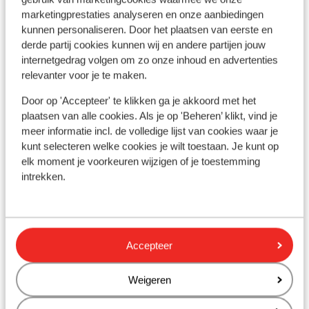
marketingprestaties analyseren en onze aanbiedingen
À proximité
kunnen personaliseren. Door het plaatsen van eerste en
derde partij cookies kunnen wij en andere partijen jouw
Distance de la plage environ 50 mètres (plage de
internetgedrag volgen om zo onze inhoud en advertenties
galets)
relevanter voor je te maken.
Dans le centre
Distance de l'aéroport environ 100 kilomètres
Door op 'Accepteer' te klikken ga je akkoord met het
Distance jusqu'à l'arrêt de bus environ 100 mètres
plaatsen van alle cookies. Als je op 'Beheren’ klikt, vind je
Distance jusqu'au distributeur d'argent environ
meer informatie incl. de volledige lijst van cookies waar je
500 mètres
kunt selecteren welke cookies je wilt toestaan. Je kunt op
Distance aux magasins les plus proches environ
elk moment je voorkeuren wijzigen of je toestemming
intrekken.
500 mètres
Distance à la supérette la plus proche environ 100
mètres
Distance au restaurant le plus proche environ 100
mètres
Accepteer
Weigeren
Autres hébergements - Chalcidique