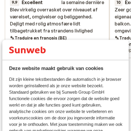
Excellent
la semaine dernière
Ex
9.9
10
Blev virkelig overrasket over niveauet af
Blev virkelig overrasket over niveauet af
Zeer go
Zeer go
værelset, omgivelser og beliggenhed.
værelset, omgivelser og beliggenhed.
eigenaa
eigenaa
Dejligt med rolig atmosfære lidt
Dejligt med rolig atmosfære lidt
balkon.
balkon.
tilbagetrukket fra strandens livlighed
tilbagetrukket fra strandens livlighed
omgevi
omgevi
Traduire en français (BE)
Tradu
Ok
Ano
Couples
Coup
Voir toutes les 84 expériences
Deze website maakt gebruik van cookies
Emplacement
Dit zijn kleine tekstbestanden die automatisch in je browser
worden geïnstalleerd als je onze website bezoekt.
Standaard gebruiken we bij Sunweb Group GmbH
functionele cookies die ervoor zorgen dat de website goed
werkt en dat je alle functies goed kunt gebruiken,
Afficher sur la carte
analytische cookies om onze website te verbeteren en
voorkeurscookies om de door jou ingevoerde informatie
voor je te onthouden. Met jouw toestemming maken we ook
gebruik van marketingcookies waarmee we onze