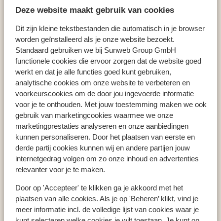
Puerto Santiago
Hôtel Barceló Santiago - Adults only
Deze website maakt gebruik van cookies
Dit zijn kleine tekstbestanden die automatisch in je browser
worden geïnstalleerd als je onze website bezoekt.
Standaard gebruiken we bij Sunweb Group GmbH
functionele cookies die ervoor zorgen dat de website goed
Pays populaires
werkt en dat je alle functies goed kunt gebruiken,
Espagne
analytische cookies om onze website te verbeteren en
Grèce
voorkeurscookies om de door jou ingevoerde informatie
Égypte
voor je te onthouden. Met jouw toestemming maken we ook
gebruik van marketingcookies waarmee we onze
marketingprestaties analyseren en onze aanbiedingen
kunnen personaliseren. Door het plaatsen van eerste en
Régions populaires
derde partij cookies kunnen wij en andere partijen jouw
Crète
internetgedrag volgen om zo onze inhoud en advertenties
Mer Rouge
relevanter voor je te maken.
Golfe d'Hammamet
Door op 'Accepteer' te klikken ga je akkoord met het
plaatsen van alle cookies. Als je op 'Beheren’ klikt, vind je
meer informatie incl. de volledige lijst van cookies waar je
Destinations populaires
kunt selecteren welke cookies je wilt toestaan. Je kunt op