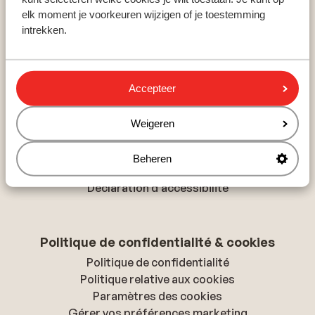
Hurghada
elk moment je voorkeuren wijzigen of je toestemming
Monastir
intrekken.
Playa del Inglés
Accepteer
À propos de Sunweb
À propos de Sunweb
Weigeren
Tourisme responsable
Offres d'emploi
Beheren
Presse & médias
Déclaration d'accessibilité
Politique de confidentialité & cookies
Politique de confidentialité
Politique relative aux cookies
Paramètres des cookies
Gérer vos préférences marketing