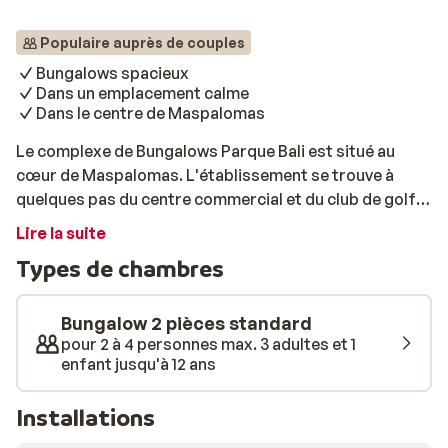
Populaire auprès de couples
Bungalows spacieux
Dans un emplacement calme
Dans le centre de Maspalomas
Le complexe de Bungalows Parque Bali est situé au
cœur de Maspalomas. L'établissement se trouve à
quelques pas du centre commercial et du club de golf.
Le personnel sera à vos petits soins! Les bungalows
Lire la suite
spacieux sont entièrement équipés. Vous y trouverez
Types de chambres
même une belle piscine! Vous pouvez également vous
rendre aux dunes en 20 minutes à pied et prendre de
superbes photos de vacances. Le complexe de
Bungalow 2 pièces standard
Bungalows Parque Bali est une adresse idéale pour les
pour 2 à 4 personnes max. 3 adultes et 1
enfant jusqu'à 12 ans
vacanciers à la recherche de paix et de tranquillité, tout
en restant central! Bon séjour!
Installations