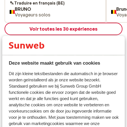
personen bungalow achter me,nr270 tot
Traduire en français (BE)
BRUNO
Brun
laat in de nacht lawaai, bungalow werd
Voyageurs solos
Voya
slechts 5 maal gepoetst in de 11 dagen dat
ik er was, kluis gehuurd,elke keer de
Voir toutes les 30 expériences
technieker moeten vragen om de kluis
open te maken toen ik iets nodig had ,niet
Emplacement
meer voor herhaling vatbaar ,is goedkoop
maar je krijgt geen value meer voor je
geld,ik heb 1032 euro betaald voor 10
Deze website maakt gebruik van cookies
nachten in logies only dus,never again twee
handdoeken om de 5 dagen,ik heb nog
Afficher sur la carte
Dit zijn kleine tekstbestanden die automatisch in je browser
nooit zoveel betaald voor dit resort en heb
worden geïnstalleerd als je onze website bezoekt.
zeer weinig gekregen voor mn geld ze
Standaard gebruiken we bij Sunweb Group GmbH
houden ook geen rekening met de
functionele cookies die ervoor zorgen dat de website goed
voorkeur bij boeking bij aanduiding ligging
werkt en dat je alle functies goed kunt gebruiken,
bungalow in het park dus nogmaals,never
À proximité
analytische cookies om onze website te verbeteren en
voorkeurscookies om de door jou ingevoerde informatie
again
Distance de la plage environ 2 kilomètres (plage de
voor je te onthouden. Met jouw toestemming maken we ook
sable)
gebruik van marketingcookies waarmee we onze
Dans le centre