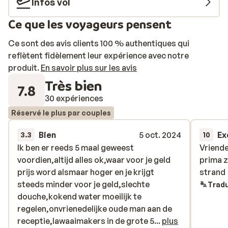
Infos vol
Ce que les voyageurs pensent
Ce sont des avis clients 100 % authentiques qui
reflètent fidèlement leur expérience avec notre
produit.
En savoir plus sur les avis
Très bien
7.8
30 expériences
Réservé le plus par couples
Bien
5 oct. 2024
Ex
3.3
10
Ik ben er reeds 5 maal geweest
Ik ben er reeds 5 maal geweest
Vriende
Vriende
voordien,altijd alles ok,waar voor je geld
voordien,altijd alles ok,waar voor je geld
prima z
prima z
prijs word alsmaar hoger en je krijgt
prijs word alsmaar hoger en je krijgt
strand
strand
steeds minder voor je geld,slechte
steeds minder voor je geld,slechte
Tradu
douche,kokend water moeilijk te
douche,kokend water moeilijk te
regelen,onvrienedelijke oude man aan de
regelen,onvrienedelijke oude man aan de
receptie,lawaaimakers in de grote 5
receptie,lawaaimakers in de grote 5...
plus