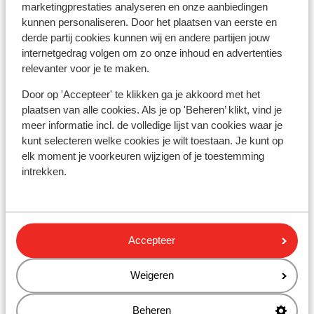
marketingprestaties analyseren en onze aanbiedingen
Distance du centre-ville: faro ii environ 500
kunnen personaliseren. Door het plaatsen van eerste en
mètres, playa del ingles environ 2 kilomètres
derde partij cookies kunnen wij en andere partijen jouw
Distance jusqu'à l'arrêt de bus environ 20 mètres
internetgedrag volgen om zo onze inhoud en advertenties
Distance aux magasins les plus proches environ
relevanter voor je te maken.
500 mètres
Door op 'Accepteer' te klikken ga je akkoord met het
Distance à la supérette la plus proche environ 500
plaatsen van alle cookies. Als je op 'Beheren’ klikt, vind je
mètres
meer informatie incl. de volledige lijst van cookies waar je
Distance au restaurant le plus proche environ 500
kunt selecteren welke cookies je wilt toestaan. Je kunt op
mètres
elk moment je voorkeuren wijzigen of je toestemming
Distance à la pharmacie la plus proche environ 500
intrekken.
mètres
Autres hébergements - Gran Canaria
Accepteer
Hôtel Royal Hideaway Santa Catalina
Weigeren
Hôtel Santa Monica Suites
Beheren