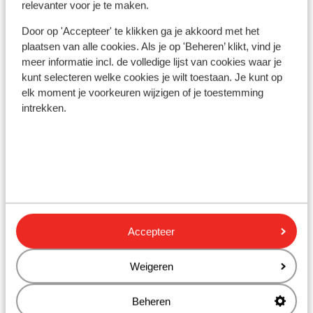
relevanter voor je te maken.
Emplacement
Door op 'Accepteer' te klikken ga je akkoord met het
plaatsen van alle cookies. Als je op 'Beheren’ klikt, vind je
meer informatie incl. de volledige lijst van cookies waar je
kunt selecteren welke cookies je wilt toestaan. Je kunt op
Afficher sur la carte
elk moment je voorkeuren wijzigen of je toestemming
intrekken.
À proximité
Séparé de la plage par le boulevard
En bord de mer (plage de sable, transats,
parasols)
Accepteer
À la périphérie
Distance de l'aéroport environ 52 kilomètres
Weigeren
Distance jusqu'à l'arrêt de bus environ 50 mètres
Distance aux magasins les plus proches environ 30
Beheren
mètres