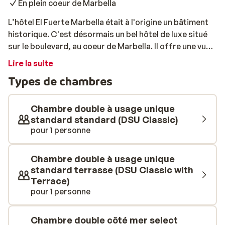
En plein coeur de Marbella
L’hôtel El Fuerte Marbella était à l'origine un bâtiment
historique. C'est désormais un bel hôtel de luxe situé
sur le boulevard, au coeur de Marbella. Il offre une vue
imprenable sur la mer, depuis la terrasse de la piscine.
Lire la suite
Profitez de vacances de standing et relaxez-vous au
Types de chambres
bord de la piscine sur une chaise longue. De
nombreuses activités sont également organisées. Peu
importe votre âge, il y a quelque chose à faire pour tout
Chambre double à usage unique
le monde. Il y a aussi un mini club pour les enfants, où ils
standard standard (DSU Classic)
pour 1 personne
pourront participer à des activités et jeux sportifs.
Chambre double à usage unique
standard terrasse (DSU Classic with
Terrace)
pour 1 personne
Chambre double côté mer select