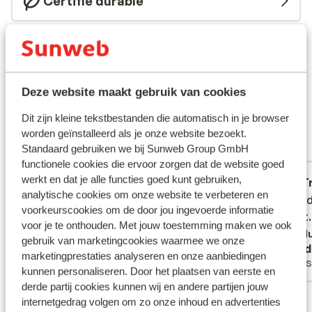
Certifié durable
Ce que les voyageurs pensent
Ce sont des avis clients 100 % authentiques qui
reflètent fidèlement leur expérience avec notre
produit.
En savoir plus sur les avis
Deze website maakt gebruik van cookies
Excellent
9
Dit zijn kleine tekstbestanden die automatisch in je browser
13 expériences
worden geïnstalleerd als je onze website bezoekt.
Standaard gebruiken we bij Sunweb Group GmbH
Réservé le plus par couples
functionele cookies die ervoor zorgen dat de website goed
werkt en dat je alle functies goed kunt gebruiken,
Excellent
14 mai 2026
T
10
7.9
analytische cookies om onze website te verbeteren en
El Fuerte Marbella echt een aanrader
El Fuerte Marbella echt een aanrader
Geweldi
Geweldi
voorkeurscookies om de door jou ingevoerde informatie
ontbijt.
ontbijt.
Traduire en français (BE)
voor je te onthouden. Met jouw toestemming maken we ook
Tradu
gebruik van marketingcookies waarmee we onze
Anonyme
Heid
marketingprestaties analyseren en onze aanbiedingen
Amis
Ami
kunnen personaliseren. Door het plaatsen van eerste en
derde partij cookies kunnen wij en andere partijen jouw
Voir toutes les 13 expériences
internetgedrag volgen om zo onze inhoud en advertenties