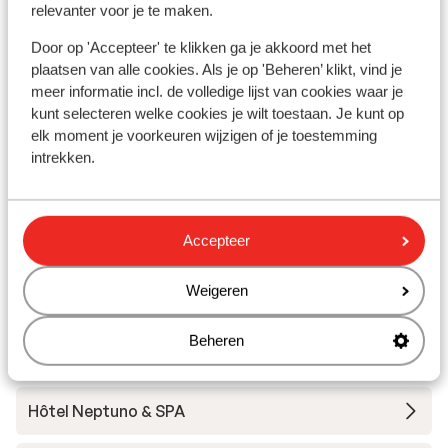
relevanter voor je te maken.
Distance à la supérette la plus proche environ 75
mètres
Door op 'Accepteer' te klikken ga je akkoord met het
plaatsen van alle cookies. Als je op 'Beheren’ klikt, vind je
meer informatie incl. de volledige lijst van cookies waar je
Autres hébergements - Costa Brava
kunt selecteren welke cookies je wilt toestaan. Je kunt op
elk moment je voorkeuren wijzigen of je toestemming
intrekken.
Hôtel Delamar - Réservé aux adultes
Hôtel Melia Lloret de Mar
Accepteer
Hôtel L'Azure
Weigeren
Hôtel Golden Bahia de Tossa - location de voiture
Beheren
incluse
Hôtel Neptuno & SPA