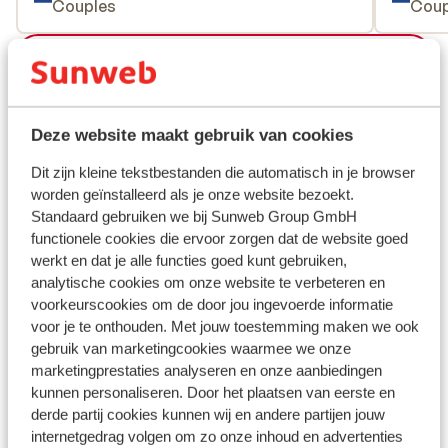
Couples
Coup
Voir toutes les 13 expériences
Emplacement
Deze website maakt gebruik van cookies
Dit zijn kleine tekstbestanden die automatisch in je browser
worden geïnstalleerd als je onze website bezoekt.
Afficher sur la carte
Standaard gebruiken we bij Sunweb Group GmbH
functionele cookies die ervoor zorgen dat de website goed
werkt en dat je alle functies goed kunt gebruiken,
analytische cookies om onze website te verbeteren en
voorkeurscookies om de door jou ingevoerde informatie
À proximité
voor je te onthouden. Met jouw toestemming maken we ook
Distance de la plage environ 700 mètres
gebruik van marketingcookies waarmee we onze
marketingprestaties analyseren en onze aanbiedingen
Distance du centre-ville: environ 100 mètres
kunnen personaliseren. Door het plaatsen van eerste en
Distance jusqu's Strip environ 800 mètres
derde partij cookies kunnen wij en andere partijen jouw
Distance aux magasins les plus proches environ 50
internetgedrag volgen om zo onze inhoud en advertenties
mètres