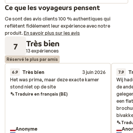
Ce que les voyageurs pensent
Ce sont des avis clients 100 % authentiques qui
reflètent fidèlement leur expérience avec notre
produit.
En savoir plus sur les avis
Très bien
7
13 expériences
Réservé le plus par amis
Très bien
3 juin 2026
T
6.9
7.9
Het was prima, maar deze exacte kamer
Het was prima, maar deze exacte kamer
Wij had
Wij had
stond niet op de site
stond niet op de site
de ande
de ande
gelegen
gelegen
Traduire en français (BE)
een fla
een fla
brochur
brochur
bivakk
bivakk
Tradu
Anonyme
Ano