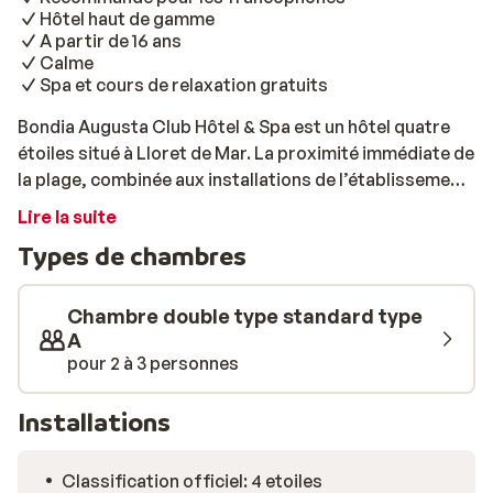
Hôtel haut de gamme
A partir de 16 ans
Calme
Spa et cours de relaxation gratuits
Bondia Augusta Club Hôtel & Spa est un hôtel quatre
étoiles situé à Lloret de Mar. La proximité immédiate de
la plage, combinée aux installations de l’établissement,
garantit un séjour des plus agréables. Vous pouvez
Lire la suite
vous détendre pleinement dans le spa raffiné ou
Types de chambres
profiter d’une baignade dans la piscine intérieure
chauffée. Les amateurs de sport disposent d’une salle
de fitness et peuvent participer aux cours de yoga. Le
Chambre double type standard type
personnel chaleureux prépare avec soin de délicieux
A
pour 2 à 3 personnes
plats. Ici, le slow food et le slow travel sont au cœur de
la philosophie: rien ne presse, afin que les hôtes
savourent pleinement leur séjour et les mets proposés.
Installations
Un excellent choix pour celles et ceux qui apprécient un
séjour placé sous le signe du luxe.
Classification officiel: 4 etoiles