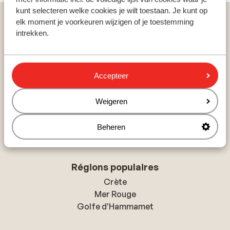
kunt selecteren welke cookies je wilt toestaan. Je kunt op
Home
Vacances
Croatie
Istrie
Umag
elk moment je voorkeuren wijzigen of je toestemming
Hôtel Aurora Plava Laguna
intrekken.
Accepteer
Pays populaires
Weigeren
Espagne
Grèce
Égypte
Beheren
Régions populaires
Crète
Mer Rouge
Golfe d'Hammamet