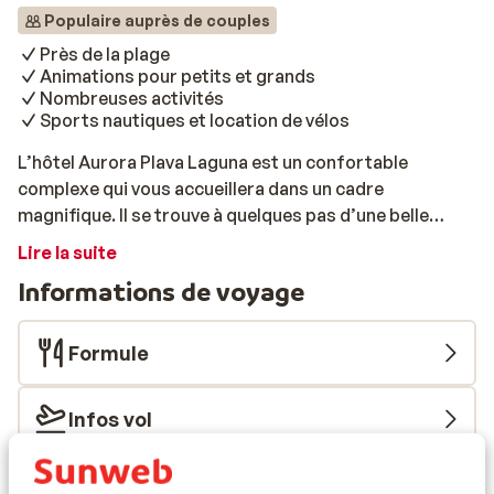
Populaire auprès de couples
Près de la plage
Animations pour petits et grands
Nombreuses activités
Sports nautiques et location de vélos
L’hôtel Aurora Plava Laguna est un confortable
complexe qui vous accueillera dans un cadre
magnifique. Il se trouve à quelques pas d’une belle
plage de sable et à environ 2,5 km de la ville médiévale
Lire la suite
d’Umag. L’hôtel dispose d’un superbe parc luxuriant.
Informations de voyage
Vous trouverez sur place de nombreux équipements de
loisirs, comme un club pour enfants, un mini-golf et
bien d’autres. L’hôtel est aussi le point de départ idéal
Formule
pour explorer les magnifiques environs à vélo. Si vous
avez envie d'essayer quelque chose de nouveau, vous
Infos vol
pourrez tester un des nombreux sports nautiques de la
plage.
Ce que les voyageurs pensent