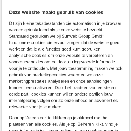
Ce sont des avis clients 100 % authentiques qui
reflètent fidèlement leur expérience avec notre
Deze website maakt gebruik van cookies
produit.
En savoir plus sur les avis
Dit zijn kleine tekstbestanden die automatisch in je browser
Réservé le plus par couples
worden geïnstalleerd als je onze website bezoekt.
Standaard gebruiken we bij Sunweb Group GmbH
Très bien
14 août 2023
6.3
functionele cookies die ervoor zorgen dat de website goed
Het hotel is erg gedateerd, de kamers zijn goed,
Het hotel is erg gedateerd, de kamers zijn goed,
werkt en dat je alle functies goed kunt gebruiken,
de bedden prima, maar de badkamer is wel aan een
de bedden prima, maar de badkamer is wel aan een
analytische cookies om onze website te verbeteren en
opknapbeurt toe. Personeel is vriendelijk en
opknapbeurt toe. Personeel is vriendelijk en
voorkeurscookies om de door jou ingevoerde informatie
behulpzaam. Het eten is wel smaakvol, maar elke
behulpzaam. Het eten is wel smaakvol, maar elke
voor je te onthouden. Met jouw toestemming maken we ook
dag hetzelfde en niet altijd warm. Heel bijzonder
dag hetzelfde en niet altijd warm. Heel bijzonder
gebruik van marketingcookies waarmee we onze
dat er geen light dranken in het all inclusive aanbod
dat er geen li...
plus
marketingprestaties analyseren en onze aanbiedingen
zit. Dit hebben we uiteindelijk wel met de manager
Traduire en français (BE)
kunnen personaliseren. Door het plaatsen van eerste en
Anonyme
kunnen regelen. De locatie is erg mooi gelegen aan
derde partij cookies kunnen wij en andere partijen jouw
Couples
internetgedrag volgen om zo onze inhoud en advertenties
zee en het zwembad is prima met voldoende
relevanter voor je te maken.
ligbedden.
Voir toutes les 1 expériences
Door op 'Accepteer' te klikken ga je akkoord met het
plaatsen van alle cookies. Als je op 'Beheren’ klikt, vind je
meer informatie incl. de volledige lijst van cookies waar je