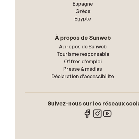
kunnen. Kortom: behalve het ontbijt, de douche en 
Espagne
vriendelijkheid van het schoonmaakpersoneel viel d
Grèce
hotel ons erg tegen en zouden wij het niet aanraden
Égypte
À propos de Sunweb
À propos de Sunweb
Tourisme responsable
Offres d'emploi
Presse & médias
Déclaration d'accessibilité
Suivez-nous sur les réseaux soci