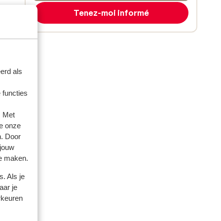
Tenez-moi informé
erd als
 functies
. Met
e onze
n. Door
 jouw
te maken.
. Als je
aar je
rkeuren
. 2025