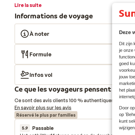
Lire la suite
Informations de voyage
Deze w
À noter
Dit zijn
je onze
Formule
function
goed ku
voorkeu
Infos vol
jouw to
marketi
Ce que les voyageurs pensent
het plaa
internet
Ce sont des avis clients 100 % authentiques qui reflè
En savoir plus sur les avis
Door op 
op 'Behe
Réservé le plus par familles
kunt sel
wijzigen
Passable
28 août 
5.9