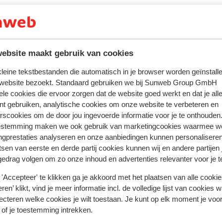
ebsite maakt gebruik van cookies
 kleine tekstbestanden die automatisch in je browser worden geïnstalle
 website bezoekt. Standaard gebruiken we bij Sunweb Group GmbH
ele cookies die ervoor zorgen dat de website goed werkt en dat je alle
nt gebruiken, analytische cookies om onze website te verbeteren en
rscookies om de door jou ingevoerde informatie voor je te onthouden
estemming maken we ook gebruik van marketingcookies waarmee w
ngprestaties analyseren en onze aanbiedingen kunnen personalisere
tsen van eerste en derde partij cookies kunnen wij en andere partijen
gedrag volgen om zo onze inhoud en advertenties relevanter voor je 
tent fidèlement leur expérience avec notre produit.
'Accepteer' te klikken ga je akkoord met het plaatsen van alle cookies
ren’ klikt, vind je meer informatie incl. de volledige lijst van cookies w
ecteren welke cookies je wilt toestaan. Je kunt op elk moment je voo
 of je toestemming intrekken.
2025
Excellent
12 juil
8.0