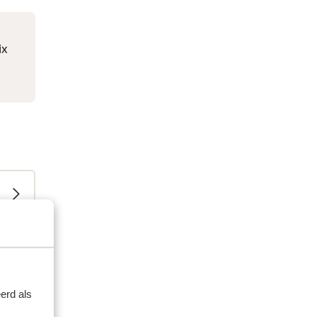
ix
erd als