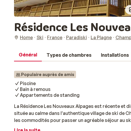
Résidence Les Nouvea
Home
Ski
France
Paradiski
La Plagne
Champa
Général
Types de chambres
Installations
Populaire auprès de amis
Piscine
Bain à remous
Appartements de standing
La Résidence Les Nouveaux Alpages est récente et d
située au calme dans l'authentique village de ski de
les commodités pour passer un agréable séjour au ski
gratuitement de l'espace bien-être de la résidence
Lire la suite