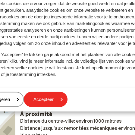
ele cookies die ervoor zorgen dat de website goed werkt en dat je alle
nt gebruiken, analytische cookies om onze website te verbeteren en
rscookies om de door jou ingevoerde informatie voor je te onthouden
 2026
estemming maken we ook gebruik van marketingcookies waarmee w
not
not
ngprestaties analyseren en onze aanbiedingen kunnen personalisere
e to
e to
tsen van eerste en derde partij cookies kunnen wij en andere partijen
ys
ys
gedrag volgen om zo onze inhoud en advertenties relevanter voor je 
'Accepteer' te klikken ga je akkoord met het plaatsen van alle cookies
ren’ klikt, vind je meer informatie incl. de volledige lijst van cookies w
ecteren welke cookies je wilt toestaan. Je kunt op elk moment je voo
on
 of je toestemming intrekken.
eren
geren
Accepteer
À proximité
Distance du centre-ville: environ 1000 mètres
Distance jusqu'aux remontées mécaniques environ