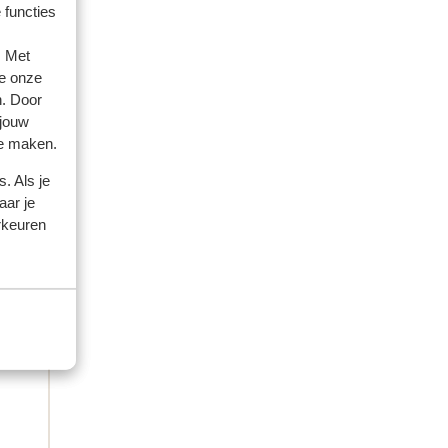
 functies
. Met
e onze
n. Door
 jouw
te maken.
. Als je
aar je
rkeuren