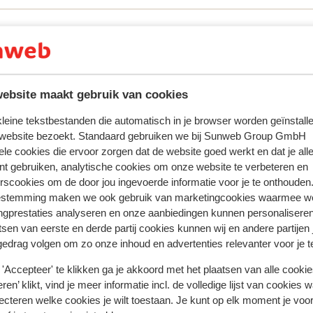
ebsite maakt gebruik van cookies
 kleine tekstbestanden die automatisch in je browser worden geïnstalle
 website bezoekt. Standaard gebruiken we bij Sunweb Group GmbH
ele cookies die ervoor zorgen dat de website goed werkt en dat je alle
nt gebruiken, analytische cookies om onze website te verbeteren en
rscookies om de door jou ingevoerde informatie voor je te onthouden
tent fidèlement leur expérience avec notre produit.
estemming maken we ook gebruik van marketingcookies waarmee w
ngprestaties analyseren en onze aanbiedingen kunnen personalisere
tsen van eerste en derde partij cookies kunnen wij en andere partijen
gedrag volgen om zo onze inhoud en advertenties relevanter voor je 
Réservé le plus par f
'Accepteer' te klikken ga je akkoord met het plaatsen van alle cookies
 2026
Très bien
4 avr.
6.4
ren’ klikt, vind je meer informatie incl. de volledige lijst van cookies w
 van
 van
Basic accommodation, linen not provided for late
Basic accommodation, linen not provided for late
ecteren welke cookies je wilt toestaan. Je kunt op elk moment je voo
check in despite emailing and messaging to ask for
check in despite emailing and messaging to ask for