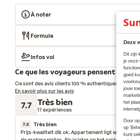
À noter
Formule
Deze w
Dit zijn
Infos vol
je onze
function
Ce que les voyageurs pensent
goed ku
voorkeu
Ce sont des avis clients 100 % authentiques qui reflè
jouw to
En savoir plus sur les avis
marketi
Très bien
het plaa
7.7
internet
17 expériences
Door op 
Très bien
11 avr.
7.5
op 'Behe
Prijs-kwaliteit dik ok. Appartement ligt wat verder
Prijs-kwaliteit dik ok. Appartement ligt wat verder
kunt sel
de grotere pistes. Als je later op het seizoen gaat,
de grotere pistes. Als je later op het seizoen gaat,