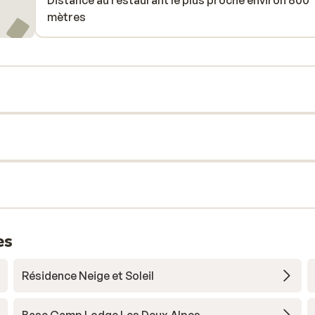
Distance au restaurant le plus proche environ 800
mètres
es
Résidence Neige et Soleil