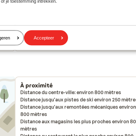
 of je toestemming intrekken.
aat
aat
which meant we had to sleep on dirty mattress
which meant we had to sleep on dirty mattress
es.
es.
protectors. Generally everything felt tired but still
protectors. Generally everything felt tired but still
worked well and had everything we needed. Great
worked well and had everything we needed. Great
views and good location, regular buses into town. 
view...
plus
complaints for price of the holiday!
Traduire en français (BE)
eren
geren
Accepteer
Anonyme
Familles
À proximité
Distance du centre-ville: environ 800 mètres
Distance jusqu'aux pistes de ski environ 250 mètre
Distance jusqu'aux remontées mécaniques environ
800 mètres
Distance aux magasins les plus proches environ 8
mètres