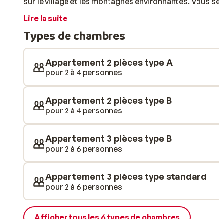
sur le village et les montagnes environnantes. Vous s
mètres du centre-ville, accessible par des escaliers o
Lire la suite
appartements sont modestes et confortables. Ils dis
Types de chambres
pleinement des environs. Le centre compte divers ba
profiter de quelques sorties durant votre séjour. C'e
neige; glisse et animation à portée de main!
Appartement 2 pièces type A
pour 2 à 4 personnes
Appartement 2 pièces type B
pour 2 à 4 personnes
Appartement 3 pièces type B
pour 2 à 6 personnes
Appartement 3 pièces type standard
pour 2 à 6 personnes
Afficher tous les 6 types de chambres