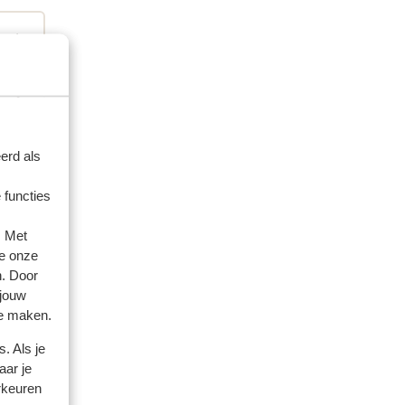
erd als
 functies
. Met
e onze
n. Door
 jouw
te maken.
amilles
. Als je
 2026
aar je
rkeuren
 it
 it