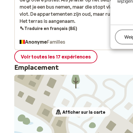
wijzigen
moet je een bus nemen, maar die stopt vlakbij en g
moet je een bus nemen, maar die stopt vlakbij en g
vlot. De appartementen zijn oud, maar ruim en netj
vlot. De appartementen zijn oud, maar ruim en netj
Het terras is aangenaam.
Het terras is aangenaam.
Traduire en français (BE)
Beh
Wei
Anonyme
Familles
Voir toutes les 17 expériences
Emplacement
Afficher sur la carte