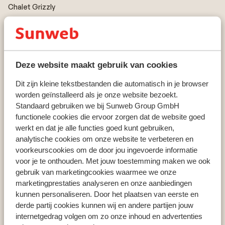
Chalet Grizzly
Pays populaires ski
Deze website maakt gebruik van cookies
France
Dit zijn kleine tekstbestanden die automatisch in je browser
Andorre
worden geïnstalleerd als je onze website bezoekt.
Italie
Standaard gebruiken we bij Sunweb Group GmbH
Suisse
functionele cookies die ervoor zorgen dat de website goed
werkt en dat je alle functies goed kunt gebruiken,
analytische cookies om onze website te verbeteren en
voorkeurscookies om de door jou ingevoerde informatie
Destinations ski
voor je te onthouden. Met jouw toestemming maken we ook
Les Deux Alpes
gebruik van marketingcookies waarmee we onze
Les Portes du Soleil
marketingprestaties analyseren en onze aanbiedingen
Les Sybelles
kunnen personaliseren. Door het plaatsen van eerste en
Les Trois Vallées
derde partij cookies kunnen wij en andere partijen jouw
internetgedrag volgen om zo onze inhoud en advertenties