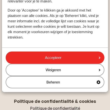
relevanter voor je te maken.
Domaines skiables
Door op 'Accepteer' te klikken ga je akkoord met het
Les Deux Alpes
plaatsen van alle cookies. Als je op 'Beheren’ klikt, vind je
Les Arcs
meer informatie incl. de volledige lijst van cookies waar je
Avoriaz
kunt selecteren welke cookies je wilt toestaan. Je kunt op
elk moment je voorkeuren wijzigen of je toestemming
La Rosière
intrekken.
À propos de Sunweb
Accepteer
À propos de Sunweb
Tourisme responsable
Weigeren
Offres d'emploi
Presse & médias
Déclaration d'accessibilité
Beheren
Politique de confidentialité & cookies
Politique de confidentialité