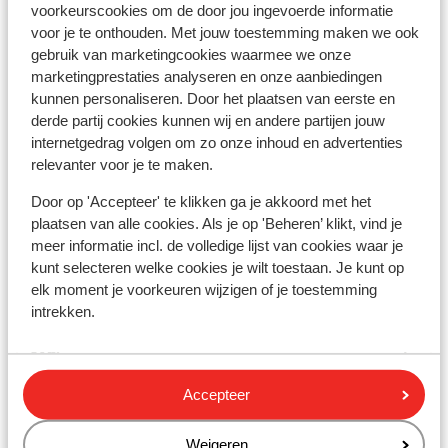
À proximité
voorkeurscookies om de door jou ingevoerde informatie
Distance du centre-ville: environ 500 mètres
voor je te onthouden. Met jouw toestemming maken we ook
Distance jusqu'aux pistes de ski environ 1500
gebruik van marketingcookies waarmee we onze
mètres
marketingprestaties analyseren en onze aanbiedingen
kunnen personaliseren. Door het plaatsen van eerste en
Distance jusqu'aux remontées mécaniques
derde partij cookies kunnen wij en andere partijen jouw
environ 1500 mètres
internetgedrag volgen om zo onze inhoud en advertenties
Forfait, cours et matériel de ski
relevanter voor je te maken.
Door op 'Accepteer' te klikken ga je akkoord met het
Forfait
plaatsen van alle cookies. Als je op 'Beheren’ klikt, vind je
meer informatie incl. de volledige lijst van cookies waar je
kunt selecteren welke cookies je wilt toestaan. Je kunt op
Cours
elk moment je voorkeuren wijzigen of je toestemming
intrekken.
Matériel
Accepteer
Autres hébergements - Domaine de
Chamonix Mont Blanc
Weigeren