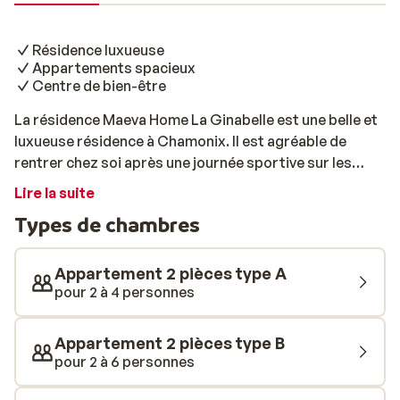
Résidence luxueuse
Appartements spacieux
Centre de bien-être
La résidence Maeva Home La Ginabelle est une belle et
luxueuse résidence à Chamonix. Il est agréable de
rentrer chez soi après une journée sportive sur les
pistes du magnifique domaine skiable. Les
Lire la suite
appartements sont spacieux et décorés avec goût. La
Types de chambres
résidence convient parfaitement aux familles ainsi
qu'aux petits groupes d'amis. Vous souhaitez dîner?
Vous aurez le choix entre la préparation d'un repas
Appartement 2 pièces type A
maison ou vous rendre dans un restaurant du centre de
pour 2 à 4 personnes
Chamonix. Envie de détente après une longue journée?
Profitez du centre de bien-être de la résidence!
Appartement 2 pièces type B
Effectuez quelques longueurs dans la piscine pour
pour 2 à 6 personnes
ensuite vous détendre dans le sauna ou le jacuzzi.