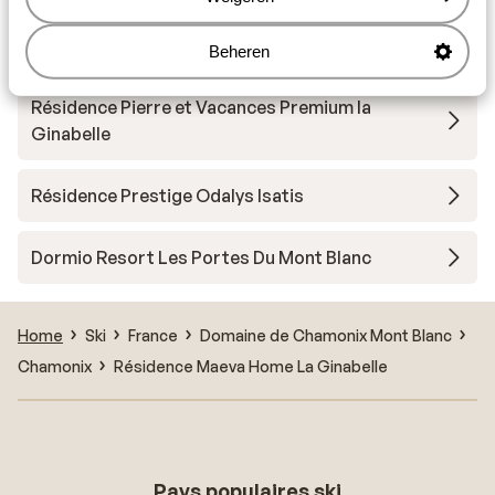
Résidence MGM Le Cristal de Jade
Beheren
Résidence Pierre et Vacances Premium la
Ginabelle
Résidence Prestige Odalys Isatis
Dormio Resort Les Portes Du Mont Blanc
Home
Ski
France
Domaine de Chamonix Mont Blanc
Chamonix
Résidence Maeva Home La Ginabelle
Pays populaires ski