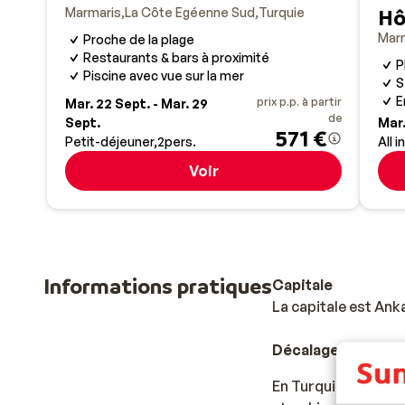
Marmaris
La Côte Egéenne Sud
Turquie
Hô
Mar
Proche de la plage
Restaurants & bars à proximité
P
Piscine avec vue sur la mer
S
E
prix p.p. à partir
Mar. 22 Sept. - Mar. 29
de
Sept.
Mar.
571 €
Petit-déjeuner
2
pers.
All i
Voir
Informations pratiques
Capitale
La capitale est Ank
Décalage horaire
En Turquie, il n'y a