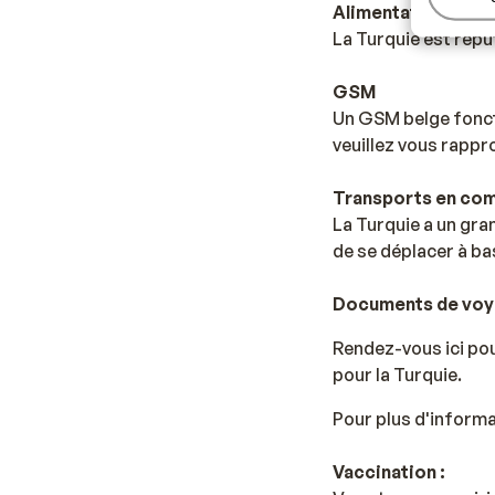
Alimentation
La Turquie est répu
GSM
Un GSM belge fonct
veuillez vous rappr
Transports en co
La Turquie a un gra
de se déplacer à ba
Documents de vo
Rendez-vous ici pou
pour la Turquie.
Pour plus d'informa
Vaccination :