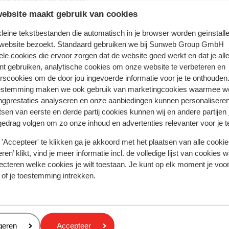
evez compter 2h de plus.
ebsite maakt gebruik van cookies
 kleine tekstbestanden die automatisch in je browser worden geïnstalle
 est le turque. L’anglais et l’allemand sont généralement com
 website bezoekt. Standaard gebruiken we bij Sunweb Group GmbH
ele cookies die ervoor zorgen dat de website goed werkt en dat je alle
nt gebruiken, analytische cookies om onze website te verbeteren en
ficielle est la lire turque. Étant donné que le cours peut fo
rscookies om de door jou ingevoerde informatie voor je te onthouden
 à prendre contact avec votre banque et à ne commander que
estemming maken we ook gebruik van marketingcookies waarmee w
t souvent accepté et il est possible d’en changer sur place.
ngprestaties analyseren en onze aanbiedingen kunnen personalisere
tsen van eerste en derde partij cookies kunnen wij en andere partijen
gedrag volgen om zo onze inhoud en advertenties relevanter voor je 
Turquie de donner 10% de pourboires.
'Accepteer' te klikken ga je akkoord met het plaatsen van alle cookies
ren’ klikt, vind je meer informatie incl. de volledige lijst van cookies w
ecteren welke cookies je wilt toestaan. Je kunt op elk moment je voo
ique à celui en Belgique : 220 volts.
 of je toestemming intrekken.
 boire l'eau de robinet.
eren
geren
Accepteer