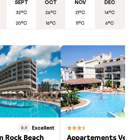
SEPT
OCT
NOV
DÉC
uie
32°C
26°C
21°C
14°C
uperbe
20°C
16°C
11°C
6°C
ri en
s par
entre
ne
s
core
Excellent
8.9
8.8
n Rock Beach
Appartements Veron