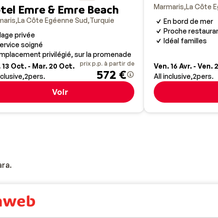
Marmaris
La Côte 
tel Emre & Emre Beach
maris
La Côte Egéenne Sud
Turquie
En bord de mer
Proche restauran
lage privée
Idéal familles
ervice soigné
mplacement privilégié, sur la promenade
prix p.p. à partir de
 13 Oct. - Mar. 20 Oct.
Ven. 16 Avr. - Ven. 
572 €
nclusive
2
pers.
All inclusive
2
pers.
Voir
ara.
 pas de différence entre l'été et l'hiver. En été, vous devez co