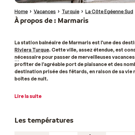
Home
Vacances
Turquie
La Côte Egéenne Sud
À propos de : Marmaris
La station balnéaire de Marmaris est l'une des desti
Riviera Turque
. Cette ville, assez étendue, est cons
nécessaire pour passer de merveilleuses vacances. 
profiter de l’agréable port de plaisance et des nomb
destination prisée des fêtards, en raison de sa vi
boîtes de nuit.
Trouvez le séjour de vos rêves en Turquie, à Marmar
Lire la suite
Inclusive à Marmaris
!
Votre séjour en Turquie : découvrez les trésor
Les températures
Marmaris a en fait plusieurs centres : le centre où se 
boulevard et la rue principale avec leurs nombreux m