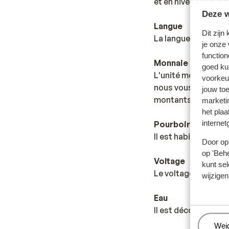
et en hiver, vous d
Deze w
Langue
Dit zijn
La langue officielle
je onze
function
Monnaie
goed ku
L'unité monétaire of
voorkeu
nous vous invitons
jouw to
montants. L’euro es
marketi
het plaa
internet
Pourboires
Il est habituel en 
Door op 
op 'Behe
Voltage
kunt sel
Le voltage est ident
wijzigen
Eau
Il est déconseillé de
Beh
Wei