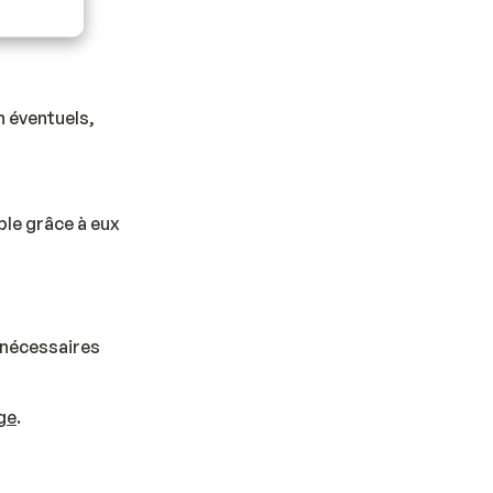
 éventuels,
ble grâce à eux
nécessaires
ge
.