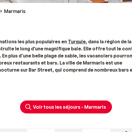
Marmaris
nations les plus populaires en
Turquie
, dans la région de la
truite le long d'une magnifique baie. Elle offre tout le co
En plus d’une belle plage de sable, les vacanciers pourro
reux restaurants et bars. La ville de Marmaris est une
e nocturne sur Bar Street, qui comprend de nombreux bars 
is, avec Sunweb : jetez un œil à notre sélection de
séjours
s de Marmaris
Voir tous les séjours - Marmaris
trouvent le Grand Bazar, le port et la rue piétonne mais aussi
agasins et restaurants. Cette partie est considérée comme 