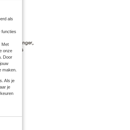
erd als
pris.
 functies
rtement changer,
. Met
 des petits
e onze
n. Door
 jouw
te maken.
. Als je
aar je
rkeuren