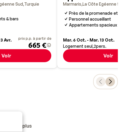
Egéenne Sud
Turquie
Marmaris
La Côte Egéenne Sud
Tu
Près de la promenade et de la p
ts & bars
Personnel accueillant
Appartements spacieux et conf
prix p.p. à partir de
prix p.
23 Avr.
Mar. 6 Oct. - Mar. 13 Oct.
665 €
Logement seul
2
pers.
Voir
Voir
mpter 1h de plus