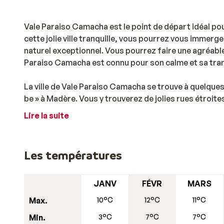
Vale Paraiso Camacha est le point de départ idéal pour
cette jolie ville tranquille, vous pourrez vous immerg
naturel exceptionnel. Vous pourrez faire une agréable
Paraiso Camacha est connu pour son calme et sa tranq
La ville de Vale Paraiso Camacha se trouve à quelque
be » à Madère. Vous y trouverez de jolies rues étroit
tard le soir. Vous pourrez y déguster de délicieuses
Lire la suite
verre de vin local.
Les températures
JANV
FÉVR
MARS
Max.
10°C
12°C
11°C
Min.
3°C
7°C
7°C