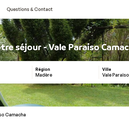
Questions & Contact
tre séjour - Vale Paraiso Cama
Région
Ville
Madère
Vale Parais
iso Camacha