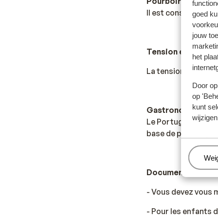
Pourboire
function
Il est conseillé de 
goed ku
voorkeu
jouw to
marketi
Tension électriqu
het plaa
internet
La tension électriqu
Door op 
op 'Behe
kunt sel
Gastronomie
wijzigen
Le Portugal possède
base de poisson, de
Beh
Wei
Documents de vo
- Vous devez vous m
- Pour les enfants d