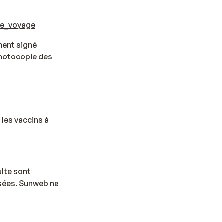
de_voyage
ment signé
 photocopie des
 les vaccins à
lte sont
sées. Sunweb ne