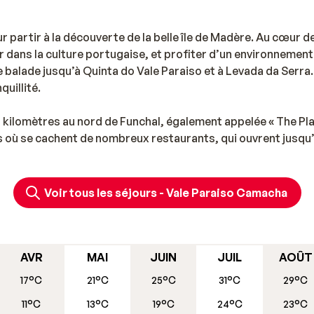
 partir à la découverte de la belle île de Madère. Au cœur d
er dans la culture portugaise, et profiter d’un environnement
 balade jusqu’à Quinta do Vale Paraiso et à Levada da Serra.
uillité.
s kilomètres au nord de Funchal, également appelée « The Pl
es où se cachent de nombreux restaurants, qui ouvrent jusqu
 spécialités locales, comme du poisson frais accompagné d’u
Voir tous les séjours - Vale Paraiso Camacha
AVR
MAI
JUIN
JUIL
AOÛT
17°C
21°C
25°C
31°C
29°C
11°C
13°C
19°C
24°C
23°C