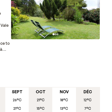
e
 Vale
ace to
’à
n bon
SEPT
OCT
NOV
DÉC
26°C
21°C
18°C
12°C
21°C
15°C
13°C
7°C