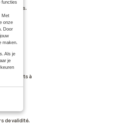
 functies
restaurants.
. Met
e onze
n. Door
 jouw
te maken.
. Als je
aar je
rkeuren
er des plats à
s de validité.