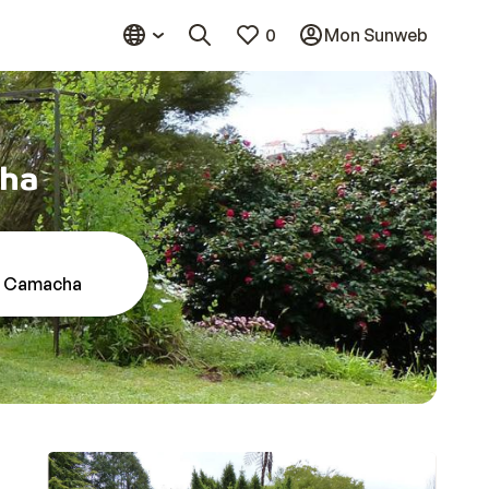
0
Mon Sunweb
cha
o Camacha