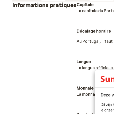
Informations pratiques
Capitale
La capitale du Port
Décalage horaire
Au Portugal, il fau
Langue
La langue officielle
Monnaie
La monnaie officiell
Deze w
Dit zijn
je onze