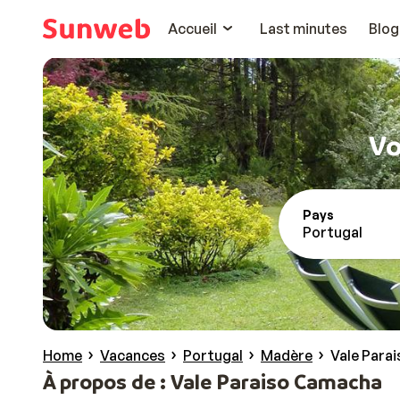
Accueil
Last minutes
Blog
Vo
Pays
Portugal
Home
Vacances
Portugal
Madère
Vale Para
À propos de : Vale Paraiso Camacha