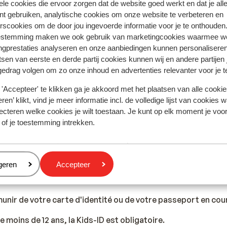
ele cookies die ervoor zorgen dat de website goed werkt en dat je alle
laisser un pourboire compris entre 5 et 10 % dans les bars et 
nt gebruiken, analytische cookies om onze website te verbeteren en
rscookies om de door jou ingevoerde informatie voor je te onthouden
estemming maken we ook gebruik van marketingcookies waarmee w
ngprestaties analyseren en onze aanbiedingen kunnen personalisere
e
tsen van eerste en derde partij cookies kunnen wij en andere partijen
gedrag volgen om zo onze inhoud en advertenties relevanter voor je 
e est identique à celle de la Belgique : 220 volts.
'Accepteer' te klikken ga je akkoord met het plaatsen van alle cookies
ren’ klikt, vind je meer informatie incl. de volledige lijst van cookies w
ecteren welke cookies je wilt toestaan. Je kunt op elk moment je voo
 of je toestemming intrekken.
 une gastronomie très riche et variée. Vous pourrez dégust
s fruits de mer, et de délicieuses pâtisseries.
eren
geren
Accepteer
yage
unir de votre carte d'identité ou de votre passeport en cour
e moins de 12 ans, la Kids-ID est obligatoire.