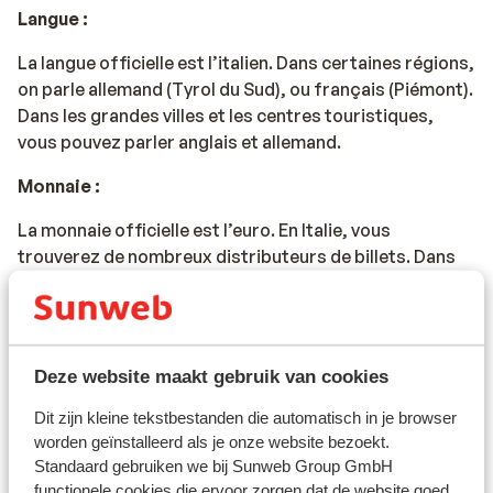
Langue :
La langue officielle est l’italien. Dans certaines régions,
on parle allemand (Tyrol du Sud), ou français (Piémont).
Dans les grandes villes et les centres touristiques,
vous pouvez parler anglais et allemand.
Monnaie :
La monnaie officielle est l’euro. En Italie, vous
trouverez de nombreux distributeurs de billets. Dans
les restaurants ou les magasins, vous devrez plutôt
payer en liquide.
Voltage et fréquence :
Deze website maakt gebruik van cookies
Le voltage et la fréquence en Italie sont les mêmes
Dit zijn kleine tekstbestanden die automatisch in je browser
qu’en France (230V, 50 Hz).
worden geïnstalleerd als je onze website bezoekt.
Documents de voyage :
Standaard gebruiken we bij Sunweb Group GmbH
functionele cookies die ervoor zorgen dat de website goed