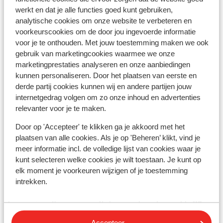
Vous devez être en possession d’un passeport ou
werkt en dat je alle functies goed kunt gebruiken,
d’une carte d’identité en cours de validité. Vos
analytische cookies om onze website te verbeteren en
documents de voyage sont sous votre responsabilité.
voorkeurscookies om de door jou ingevoerde informatie
voor je te onthouden. Met jouw toestemming maken we ook
Pour plus d'informations :
gebruik van marketingcookies waarmee we onze
https://www.diplomatie.gouv.fr/fr/conseils-aux-
marketingprestaties analyseren en onze aanbiedingen
voyageurs/
kunnen personaliseren. Door het plaatsen van eerste en
derde partij cookies kunnen wij en andere partijen jouw
Guide touristique Sunweb :
internetgedrag volgen om zo onze inhoud en advertenties
Sicile : Il n’y a pas de guide Sunweb en Sicile. Vous serez
relevanter voor je te maken.
accueillis par notre représentant local, Esha Wolters.
Door op 'Accepteer' te klikken ga je akkoord met het
plaatsen van alle cookies. Als je op 'Beheren’ klikt, vind je
Calabre : Il n’y a pas de guide Sunweb dans la région de
meer informatie incl. de volledige lijst van cookies waar je
Calabre. Vous serez accueillis par notre représentant
kunt selecteren welke cookies je wilt toestaan. Je kunt op
local anglophone.
elk moment je voorkeuren wijzigen of je toestemming
intrekken.
Numéro d’urgence :
Le numéro d’urgence en Italie pour la police est le 112.
Accepteer