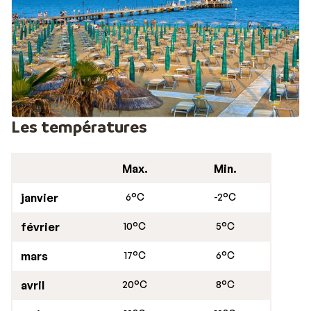
Les températures
Max.
Min.
janvier
6°C
-2°C
février
10°C
5°C
mars
17°C
6°C
avril
20°C
8°C