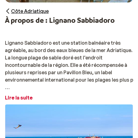
Côte Adriatique
À propos de : Lignano Sabbiadoro
Lignano Sabbiadoro est une station balnéaire très
agréable, au bord des eaux bleues de la mer Adriatique.
La longue plage de sable doré est l’endroit
incontournable de la région. Elle a été récompensée à
plusieurs reprises par un Pavillon Bleu, un label
environnemental international pour les plages les plus pr
Il y a beaucoup de choses à faire dans les environs et
Lire la suite
notamment plusieurs parcs de loisirs à visiter : le parc à
thème Gulliverlandia, le Zoo Punta Verde et le parc
aquatique Aqua Splash. Des heures d’amusement
attendent petits et grands.