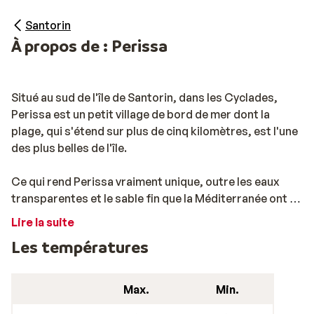
Santorin
À propos de : Perissa
Situé au sud de l'île de Santorin, dans les Cyclades,
Perissa est un petit village de bord de mer dont la
plage, qui s'étend sur plus de cinq kilomètres, est l'une
des plus belles de l'île.
Ce qui rend Perissa vraiment unique, outre les eaux
transparentes et le sable fin que la Méditerranée ont a
offrir, c'est le fait que le village possède une des
Lire la suite
plages les mieux protégées des vents égéens. Perissa
Les températures
se situe en effet tout à côté de la montagne Profitis
Ilias. Sur la plage, on peut faire de nombreuses
activités nautiques comme du jet-ski ou de la plongée
Max.
Min.
sous-marine. On peut également prendre un taxi-