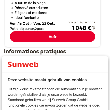
A 100 m de la plage
Réservé aux adultes
Élégant et moderne
Idéal farniente
prix p.p. à partir de
Ven. 16 Oct. - Ven. 23 Oct.
1 048 €
Petit-déjeuner
2
pers.
Voir
Informations pratiques
Capitale :
La capitale est Athènes.
Deze website maakt gebruik van cookies
Décalage horaire :
Dit zijn kleine tekstbestanden die automatisch in je browser
En Grèce, comptez une heure de plus par rapport à la
worden geïnstalleerd als je onze website bezoekt.
Belgique.
Standaard gebruiken we bij Sunweb Group GmbH
functionele cookies die ervoor zorgen dat de website goed