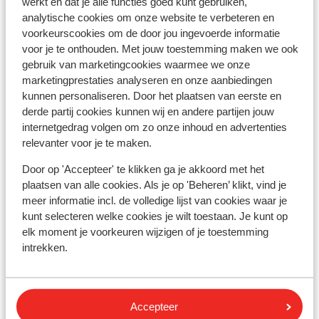
werkt en dat je alle functies goed kunt gebruiken,
Langue :
analytische cookies om onze website te verbeteren en
La langue officielle est le grec. L’anglais et l’allemand
voorkeurscookies om de door jou ingevoerde informatie
sont aussi compris.
voor je te onthouden. Met jouw toestemming maken we ook
gebruik van marketingcookies waarmee we onze
Monnaie :
marketingprestaties analyseren en onze aanbiedingen
La monnaie officielle est l'euro.
kunnen personaliseren. Door het plaatsen van eerste en
derde partij cookies kunnen wij en andere partijen jouw
internetgedrag volgen om zo onze inhoud en advertenties
relevanter voor je te maken.
Documents de voyage :
- Carte d’identité belge ou passeport international
Door op 'Accepteer' te klikken ga je akkoord met het
belge.
plaatsen van alle cookies. Als je op 'Beheren’ klikt, vind je
- Kids-ID obligatoire pour les enfants de moins de 12
meer informatie incl. de volledige lijst van cookies waar je
kunt selecteren welke cookies je wilt toestaan. Je kunt op
ans.
elk moment je voorkeuren wijzigen of je toestemming
- Vos documents de voyage doivent être valables
intrekken.
durant toute la durée du voyage en Grèce.
Accepteer
Pourboires :