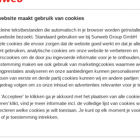
ebsite maakt gebruik van cookies
 kleine tekstbestanden die automatisch in je browser worden geïnstalle
 website bezoekt. Standaard gebruiken we bij Sunweb Group GmbH
ele cookies die ervoor zorgen dat de website goed werkt en dat je alle
nt gebruiken, analytische cookies om onze website te verbeteren en
rscookies om de door jou ingevoerde informatie voor je te onthouden
estemming maken we ook gebruik van marketingcookies waarmee w
ngprestaties analyseren en onze aanbiedingen kunnen personalisere
tsen van eerste en derde partij cookies kunnen wij en andere partijen
gedrag volgen om zo onze inhoud en advertenties relevanter voor je 
'Accepteer' te klikken ga je akkoord met het plaatsen van alle cookies
ren’ klikt, vind je meer informatie incl. de volledige lijst van cookies w
Argolis
À partir de 113 €
ecteren welke cookies je wilt toestaan. Je kunt op elk moment je voo
Arpentez la route côtière le long du golfe Saronique
 of je toestemming intrekken.
jusqu'au canal de Corinthe, qui relie la mer Égée à la
mer Ionienne. Vous vous rendrez à Mycènes, la cité
homérique des Atrides. Visitez la Porte des Lionnes,
le Mur cyclopéen, le palais royal et les cercles de
tombes. Dirigez-vous ensuite vers la ville de Nauplie