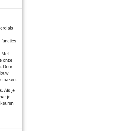
erd als
 functies
. Met
e onze
n. Door
 jouw
te maken.
. Als je
aar je
rkeuren