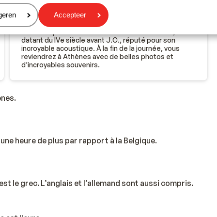
et contemplez les paysages des plaines fertiles
eren
geren
Accepteer
d’Argolide. Visitez ensuite le charmant centre-ville de
Nauplie, niché au pied d’une falaise. Continuez vers le
Dème d’Epidaure afin de découvrir son théâtre,
datant du IVe siècle avant J.C., réputé pour son
incroyable acoustique. À la fin de la journée, vous
reviendrez à Athènes avec de belles photos et
d’incroyables souvenirs.
ènes.
ne heure de plus par rapport à la Belgique.
 est le grec. L’anglais et l’allemand sont aussi compris.