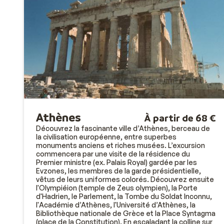
Athènes
À partir de 68 €
Découvrez la fascinante ville d’Athènes, berceau de
la civilisation européenne, entre superbes
monuments anciens et riches musées. L’excursion
commencera par une visite de la résidence du
Premier ministre (ex. Palais Royal) gardée par les
Evzones, les membres de la garde présidentielle,
vêtus de leurs uniformes colorés. Découvrez ensuite
l'Olympiéion (temple de Zeus olympien), la Porte
d'Hadrien, le Parlement, la Tombe du Soldat Inconnu,
l'Académie d’Athènes, l'Université d’Athènes, la
Bibliothèque nationale de Grèce et la Place Syntagma
(place de la Constitution). En escaladant la colline sur