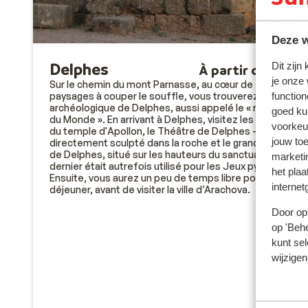
Deze w
Delphes
Dit zijn
À partir de 64 €
je onze
Sur le chemin du mont Parnasse, au cœur de
function
paysages à couper le souffle, vous trouverez le site
archéologique de Delphes, aussi appelé le « nombril
goed ku
du Monde ». En arrivant à Delphes, visitez les ruines
voorkeu
du temple d'Apollon, le Théâtre de Delphes -
jouw to
directement sculpté dans la roche et le grand stade
de Delphes, situé sur les hauteurs du sanctuaire. Ce
marketi
dernier était autrefois utilisé pour les Jeux pythiques.
het plaa
Ensuite, vous aurez un peu de temps libre pour
internet
déjeuner, avant de visiter la ville d’Arachova.
Door op 
op 'Behe
kunt sel
wijzigen