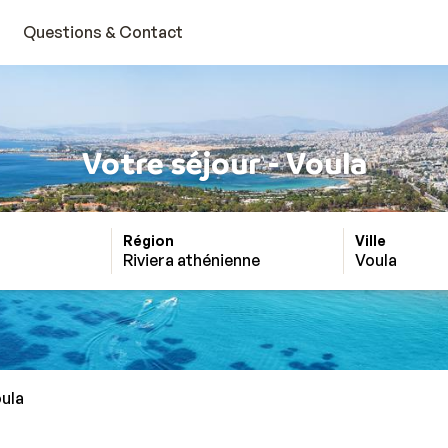
Questions & Contact
Votre séjour - Voula
Région
Ville
Riviera athénienne
Voula
ula