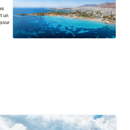
es
t un
 pour