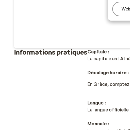
Beh
Wei
Informations pratiques
Capitale :
La capitale est Ath
Décalage horaire :
En Grèce, comptez u
Langue :
La langue officielle
Monnaie :