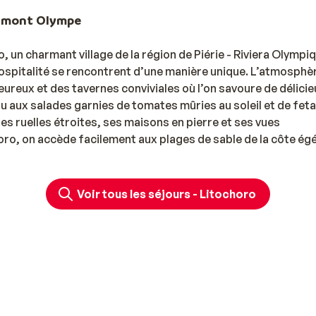
u mont Olympe
un charmant village de la région de Piérie - Riviera Olympi
 l’hospitalité se rencontrent d’une manière unique. L’atmosphè
ureux et des tavernes conviviales où l’on savoure de délicie
ou aux salades garnies de tomates mûries au soleil et de feta
es ruelles étroites, ses maisons en pierre et ses vues
oro, on accède facilement aux plages de sable de la côte ég
nants de l’Olympe.
ure
Voir tous les séjours - Litochoro
ent la diversité pendant leurs vacances. Mer et montagne se
mmencez la journée par une promenade dans les forêts de pin
e baignade dans la mer. C’est un lieu parfait pour les amat
e culture ne seront pas en reste : à proximité, on trouve de
site archéologique de Dion. Envie d’un peu plus d’animation 
ble pour une excursion d’une journée. Dans la région de Piér
grandiose et richesse culturelle.