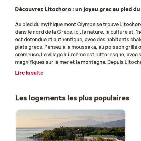
Découvrez Litochoro : un joyau grec au pied d
Au pied du mythique mont Olympe se trouve Litochoro, 
dans le nord de la Grèce. Ici, la nature, la culture et
est détendue et authentique, avec des habitants chale
plats grecs. Pensez à la moussaka, au poisson grillé 
crémeuse. Le village lui-même est pittoresque, avec s
magnifiques sur la mer et la montagne. Depuis Litoch
ou aux sentiers menant vers les sommets impression
Lire la suite
Des vacances en parfaite harmonie avec la nat
Litochoro est la destination idéale pour ceux qui aim
Les logements les plus populaires
trouvent ici à quelques minutes l’une de l’autre. Co
parc national du mont Olympe, puis terminez-la par un
de calme, de randonnée et de nature. Les passionnés d
charmants villages, des monastères historiques et le 
ville vibrante de Thessalonique est facilement accessi
vous combinez sans effort détente balnéaire, nature 