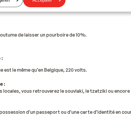
eren
geren
Accepteer
voyage doivent être valables durant toute la durée du voya
 coutume de laisser un pourboire de 10%.
 :
ue est le même qu’en Belgique, 220 volts.
e :
s locales, vous retrouverez le souvlaki, le tzatziki ou encor
possession d'un passeport ou d'une carte d'identité en cours