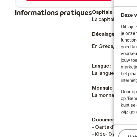
Informations pratiques
Capitale :
Deze w
La capitale est Ath
Dit zijn
je onze
Décalage horaire :
function
En Grèce, comptez u
goed ku
voorkeu
jouw to
Langue :
marketi
La langue officielle
het plaa
internet
Monnaie :
Door op 
La monnaie officiell
op 'Behe
kunt sel
wijzigen
Documents de voy
- Carte d’identité 
- Kids-ID obligatoir