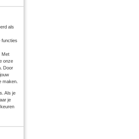
erd als
 functies
. Met
e onze
n. Door
 jouw
te maken.
. Als je
aar je
rkeuren