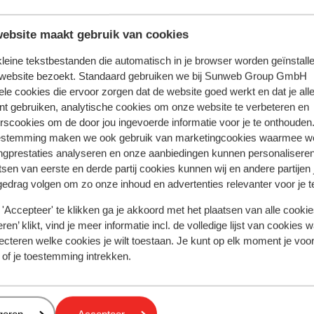
ebsite maakt gebruik van cookies
ènes.
 kleine tekstbestanden die automatisch in je browser worden geïnstalle
 website bezoekt. Standaard gebruiken we bij Sunweb Group GmbH
ele cookies die ervoor zorgen dat de website goed werkt en dat je alle
ne heure de plus par rapport à la Belgique.
nt gebruiken, analytische cookies om onze website te verbeteren en
rscookies om de door jou ingevoerde informatie voor je te onthouden
estemming maken we ook gebruik van marketingcookies waarmee w
ngprestaties analyseren en onze aanbiedingen kunnen personalisere
 est le grec. L’anglais et l’allemand sont aussi compris.
tsen van eerste en derde partij cookies kunnen wij en andere partijen
gedrag volgen om zo onze inhoud en advertenties relevanter voor je 
'Accepteer' te klikken ga je akkoord met het plaatsen van alle cookies
e est l'euro.
ren’ klikt, vind je meer informatie incl. de volledige lijst van cookies w
ecteren welke cookies je wilt toestaan. Je kunt op elk moment je voo
 of je toestemming intrekken.
age :
belge ou passeport international belge.
e pour les enfants de moins de 12 ans.