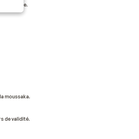
ge en Grèce.
e la moussaka.
 de validité.