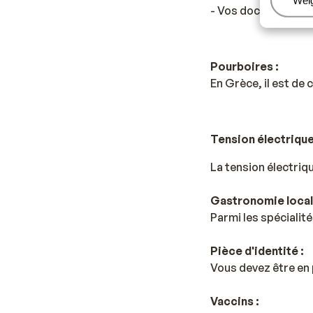
Beh
Wei
- Vos documents de 
Pourboires :
En Grèce, il est de
Tension électrique
La tension électriq
Gastronomie local
Parmi les spécialité
Pièce d'identité :
Vous devez être en 
Vaccins :