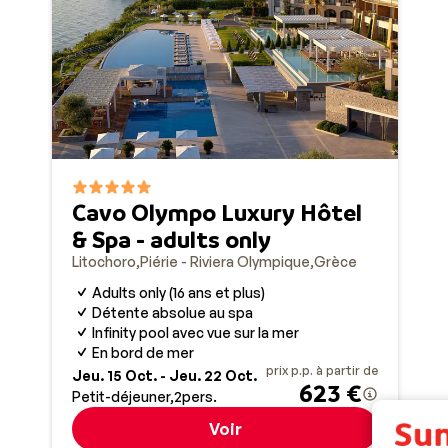
Un climat ensoleillé et une nature spectaculair
Le climat de Litochoro est ensoleillé et doux, avec d
mai à octobre, les températures oscillent entre 25 et 3
plein air. La nature environnante est particulièremen
sauvages et des cascades de la vallée d’Enipeas, ou 
les hauteurs. Des sites incontournables comme le pa
Cavo Olympo Luxury Hôtel
rendent votre séjour encore plus captivant.
& Spa - adults only
Litochoro
Piérie - Riviera Olympique
Grèce
Adults only (16 ans et plus)
Détente absolue au spa
Infinity pool avec vue sur la mer
En bord de mer
prix p.p. à partir de
Jeu. 15 Oct. - Jeu. 22 Oct.
623 €
Petit-déjeuner
2
pers.
Voir