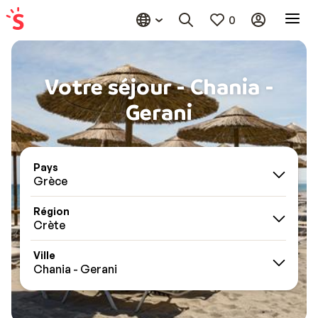
0
Votre séjour - Chania -
Gerani
Pays
Grèce
Région
Crète
Ville
Chania - Gerani