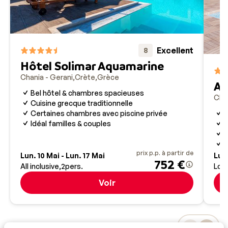
Excellent
8
Hôtel Solimar Aquamarine
Chania - Gerani
Crète
Grèce
Ap
Bel hôtel & chambres spacieuses
Chan
Cuisine grecque traditionnelle
B
Certaines chambres avec piscine privée
Idéal familles & couples
A
E
prix p.p. à partir de
Lun. 10 Mai - Lun. 17 Mai
Lun.
752 €
All inclusive
2
pers.
Log
Voir