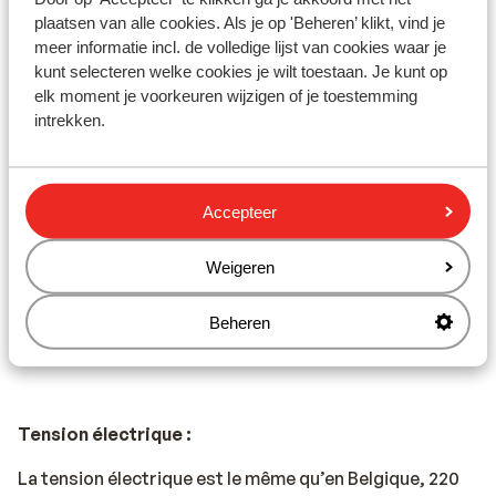
plaatsen van alle cookies. Als je op 'Beheren’ klikt, vind je
Documents de voyage :
meer informatie incl. de volledige lijst van cookies waar je
- Carte d’identité belge ou passeport international
kunt selecteren welke cookies je wilt toestaan. Je kunt op
elk moment je voorkeuren wijzigen of je toestemming
belge.
intrekken.
- Kids-ID obligatoire pour les enfants de moins de 12
ans.
- Vos documents de voyage doivent être valables
durant toute la durée du voyage en Grèce.
Accepteer
Weigeren
Pourboires :
En Grèce, il est de coutume de laisser un pourboire de
Beheren
10%.
Tension électrique :
La tension électrique est le même qu’en Belgique, 220