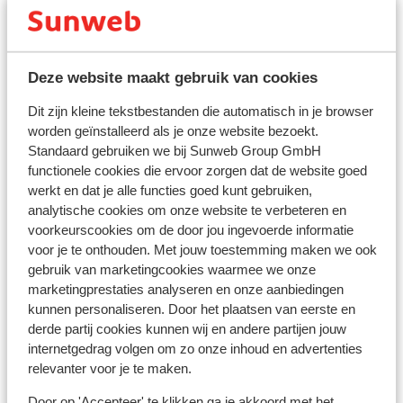
Informations pratiques
Deze website maakt gebruik van cookies
Capitale :
La capitale est Athènes.
Dit zijn kleine tekstbestanden die automatisch in je browser
worden geïnstalleerd als je onze website bezoekt.
Décalage horaire :
Standaard gebruiken we bij Sunweb Group GmbH
functionele cookies die ervoor zorgen dat de website goed
En Grèce, comptez une heure de plus par rapport à la
werkt en dat je alle functies goed kunt gebruiken,
Belgique.
analytische cookies om onze website te verbeteren en
voorkeurscookies om de door jou ingevoerde informatie
voor je te onthouden. Met jouw toestemming maken we ook
Langue :
gebruik van marketingcookies waarmee we onze
La langue officielle est le grec. L’anglais et l’allemand
marketingprestaties analyseren en onze aanbiedingen
sont aussi compris.
kunnen personaliseren. Door het plaatsen van eerste en
derde partij cookies kunnen wij en andere partijen jouw
Monnaie :
internetgedrag volgen om zo onze inhoud en advertenties
La monnaie officielle est l'euro.
relevanter voor je te maken.
Door op 'Accepteer' te klikken ga je akkoord met het