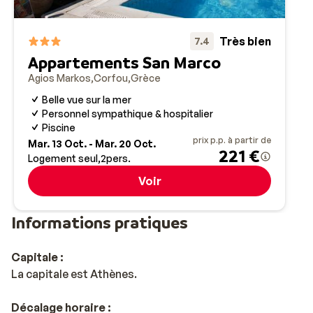
Très bien
7.4
Appartements San Marco
Agios Markos
Corfou
Grèce
Belle vue sur la mer
Personnel sympathique & hospitalier
Piscine
prix p.p. à partir de
Mar. 13 Oct. - Mar. 20 Oct.
221 €
Logement seul
2
pers.
Voir
Informations pratiques
Capitale :
La capitale est Athènes.
Décalage horaire :