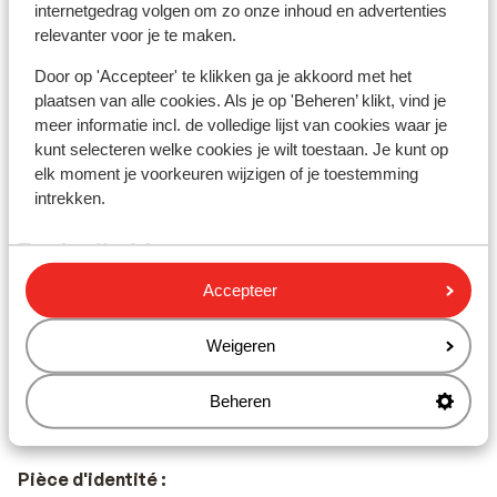
internetgedrag volgen om zo onze inhoud en advertenties
durant toute la durée du voyage en Grèce.
relevanter voor je te maken.
Door op 'Accepteer' te klikken ga je akkoord met het
plaatsen van alle cookies. Als je op 'Beheren’ klikt, vind je
Pourboires :
meer informatie incl. de volledige lijst van cookies waar je
En Grèce, il est de coutume de laisser un pourboire de
kunt selecteren welke cookies je wilt toestaan. Je kunt op
10%.
elk moment je voorkeuren wijzigen of je toestemming
intrekken.
Tension électrique :
Accepteer
La tension électrique est le même qu’en Belgique, 220
volts.
Weigeren
Gastronomie locale :
Parmi les spécialités locales, vous retrouverez le
Beheren
souvlaki, le tzatziki ou encore la moussaka.
Pièce d'identité :