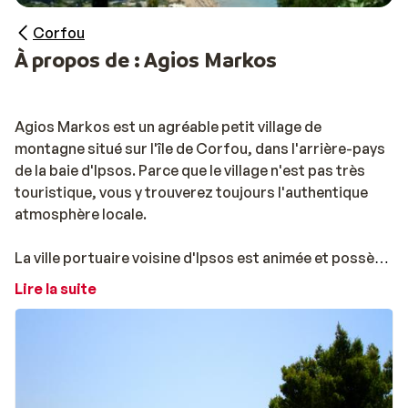
Corfou
À propos de : Agios Markos
Agios Markos est un agréable petit village de
montagne situé sur l'île de Corfou, dans l'arrière-pays
de la baie d'Ipsos. Parce que le village n'est pas très
touristique, vous y trouverez toujours l'authentique
atmosphère locale.
La ville portuaire voisine d'Ipsos est animée et possède
une petite plage de galets. Et avec de nombreuses
Lire la suite
installations de sports nautiques, les amateurs y
trouveront également leur compte. La route principale
traverse le centre d'Ipsos et ses nombreux restaurants
et bars, ainsi que son agréable vie nocturne.