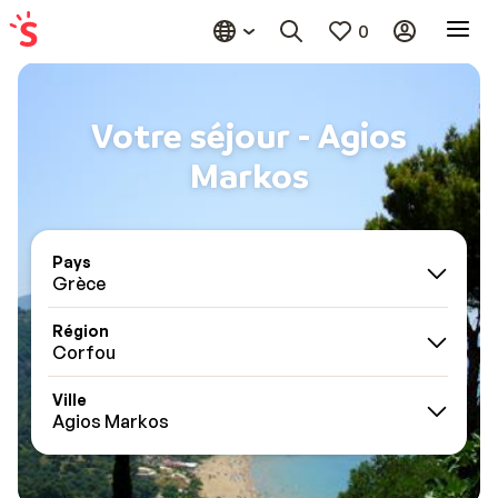
0
Votre séjour - Agios
Markos
Pays
Grèce
Région
Corfou
Ville
Agios Markos