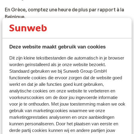
En Grèce, comptez une heure de plus par rapport à la
Belgique.
Langue :
La langue officielle est le grec. L’anglais et l’allemand
Deze website maakt gebruik van cookies
sont aussi compris.
Dit zijn kleine tekstbestanden die automatisch in je browser
Monnaie :
worden geïnstalleerd als je onze website bezoekt.
Standaard gebruiken we bij Sunweb Group GmbH
La monnaie officielle est l'euro.
functionele cookies die ervoor zorgen dat de website goed
werkt en dat je alle functies goed kunt gebruiken,
analytische cookies om onze website te verbeteren en
Documents de voyage :
voorkeurscookies om de door jou ingevoerde informatie
- Carte d’identité belge ou passeport international
voor je te onthouden. Met jouw toestemming maken we ook
belge.
gebruik van marketingcookies waarmee we onze
- Kids-ID obligatoire pour les enfants de moins de 12
marketingprestaties analyseren en onze aanbiedingen
kunnen personaliseren. Door het plaatsen van eerste en
ans.
derde partij cookies kunnen wij en andere partijen jouw
- Vos documents de voyage doivent être valables