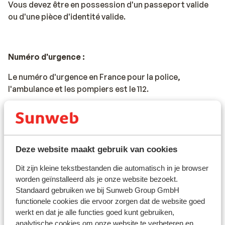
Vous devez être en possession d'un passeport valide
ou d'une pièce d'identité valide.
Numéro d'urgence :
Le numéro d'urgence en France pour la police,
l'ambulance et les pompiers est le 112.
Voyage en voiture en France :
* La vitesse maximale sur les autoroutes est de 130
Deze website maakt gebruik van cookies
km/h. La vitesse maximale pour les conducteurs
Dit zijn kleine tekstbestanden die automatisch in je browser
titulaires d'un permis de conduire depuis moins de 2
worden geïnstalleerd als je onze website bezoekt.
ans est de 110 km/h.
Standaard gebruiken we bij Sunweb Group GmbH
functionele cookies die ervoor zorgen dat de website goed
* Il y a des péages sur la plupart des autoroutes
werkt en dat je alle functies goed kunt gebruiken,
françaises.
analytische cookies om onze website te verbeteren en