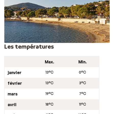
village provençal, ne manquez pas Notre-Dame des
Issambres, vous pourrez aussi apprécier les vestiges
archéologiques, le vivier romain et le port de plaisance,
où mouillent d’irrésistibles bateaux.
En dehors des randonnées dans l’arrière pays, vous
pourrez pratiquer de nombreuses activités nautiques,
vous relaxer au centre de thalassothérapie, ou encore
Les températures
faire des excursions en mer vers le golfe de St Tropez
et St Raphaël et ses îles. A 9 km, à Roquebrune, vous
Max.
Min.
vous initierez au golf ou au tennis. A 8 km, vous
profiterez de Sainte Maxime, avec son musée du
janvier
13°C
0°C
Phonographe, La Tour Carrée et le musée des
Traditions Locales. Ceux qui souhaitent rencontrer
février
13°C
3°C
quelques stars, feront un détour par St Tropez.
mars
19°C
7°C
avril
18°C
11°C