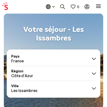
0
Votre séjour - Les
Issambres
Pays
France
Région
Côte d'Azur
Ville
Les Issambres