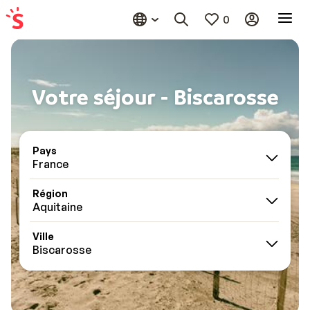
0
Votre séjour - Biscarosse
Pays
France
Région
Aquitaine
Ville
Biscarosse