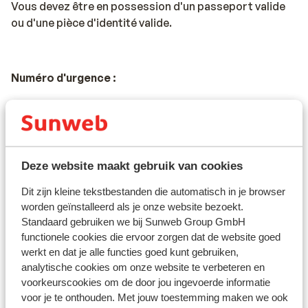
Vous devez être en possession d'un passeport valide
ou d'une pièce d'identité valide.
Numéro d'urgence :
Le numéro d'urgence en France pour la police,
l'ambulance et les pompiers est le 112.
Deze website maakt gebruik van cookies
Voyage en voiture en France :
Dit zijn kleine tekstbestanden die automatisch in je browser
* La vitesse maximale sur les autoroutes est de 130
worden geïnstalleerd als je onze website bezoekt.
km/h. La vitesse maximale pour les conducteurs
Standaard gebruiken we bij Sunweb Group GmbH
titulaires d'un permis de conduire depuis moins de 2
functionele cookies die ervoor zorgen dat de website goed
ans est de 110 km/h.
werkt en dat je alle functies goed kunt gebruiken,
analytische cookies om onze website te verbeteren en
* Il y a des péages sur la plupart des autoroutes
voorkeurscookies om de door jou ingevoerde informatie
françaises.
voor je te onthouden. Met jouw toestemming maken we ook