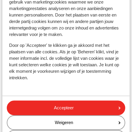
gebruik van marketingcookies waarmee we onze
* Dans certaines villes, il est obligatoire d'avoir un
marketingprestaties analyseren en onze aanbiedingen
autocollant environnemental. Si vous roulez sur le
kunnen personaliseren. Door het plaatsen van eerste en
périphérique parisien, il faudra vous munir d’un
derde partij cookies kunnen wij en andere partijen jouw
autocollant environnemental. Vous pouvez la
internetgedrag volgen om zo onze inhoud en advertenties
relevanter voor je te maken.
commander en ligne, ici : https://www.certificat-
air.gouv.fr/fr/. Si vous ne recevez pas à temps votre
Door op 'Accepteer' te klikken ga je akkoord met het
vignette, la police française recommande de vous
plaatsen van alle cookies. Als je op 'Beheren’ klikt, vind je
munir du formulaire de demande de vignette.
meer informatie incl. de volledige lijst van cookies waar je
kunt selecteren welke cookies je wilt toestaan. Je kunt op
* En France, il est obligatoire d'avoir les éléments
elk moment je voorkeuren wijzigen of je toestemming
suivants dans la voiture :
intrekken.
- Un triangle de présignalisation
- Un gilet de sécurité avec bandes réfléchissante
Accepteer
Le conducteur doit porter le gilet lorsqu'il quitte la
voiture le long de la route en dehors des
Weigeren
agglomérations en cas de panne ou d'accident. (Les