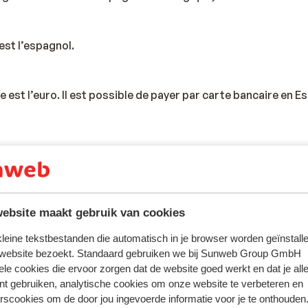
 est l’espagnol.
e est l’euro. Il est possible de payer par carte bancaire en E
Espagne de donner 5% à 10% de pourboires.
ité des pays en Europe, la tension varie entre 220 et 240 V
ebsite maakt gebruik van cookies
ptateur n'est pas nécessaire.
 kleine tekstbestanden die automatisch in je browser worden geïnstalle
 website bezoekt. Standaard gebruiken we bij Sunweb Group GmbH
ele cookies die ervoor zorgen dat de website goed werkt en dat je alle
 pour les tapas, la paella et la sangria.
nt gebruiken, analytische cookies om onze website te verbeteren en
rscookies om de door jou ingevoerde informatie voor je te onthouden