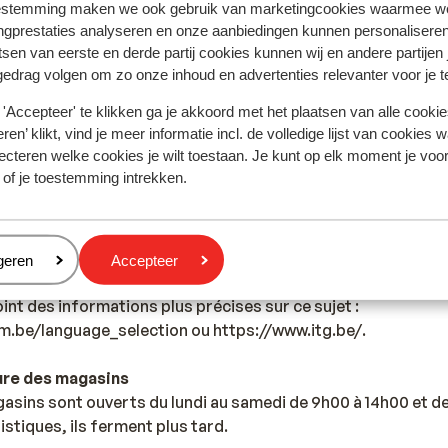
estemming maken we ook gebruik van marketingcookies waarmee w
 en Espagne pour les services de police, d’ambulance et ince
ngprestaties analyseren en onze aanbiedingen kunnen personalisere
tsen van eerste en derde partij cookies kunnen wij en andere partijen
yage
gedrag volgen om zo onze inhoud en advertenties relevanter voor je 
possession d’un passeport ou d’une carte d’identité en cour
'Accepteer' te klikken ga je akkoord met het plaatsen van alle cookies
oyage sont sous votre entière responsabilité.
ren’ klikt, vind je meer informatie incl. de volledige lijst van cookies w
ecteren welke cookies je wilt toestaan. Je kunt op elk moment je voo
s des participants au séjour doit être âgé de 18 ans ou plu
 of je toestemming intrekken.
ns documents relève de votre responsabilité. Sunweb ne peu
eren
geren
Accepteer
à destination de l’Espagne, aucune vaccination n’est néces
int des informations plus précises sur ce sujet :
m.be/language_selection ou https://www.itg.be/.
ure des magasins
asins sont ouverts du lundi au samedi de 9h00 à 14h00 et d
istiques, ils ferment plus tard.