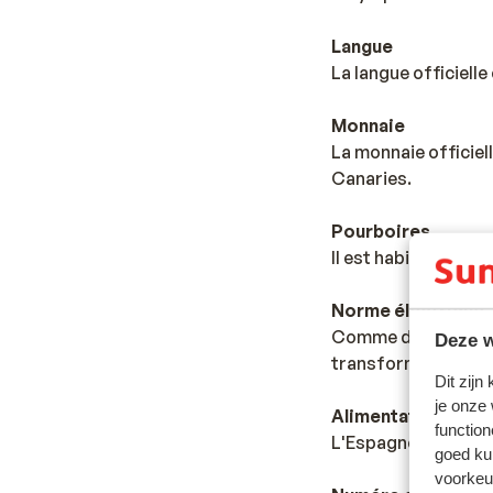
Langue
La langue officielle
Monnaie
La monnaie officiell
Canaries.
Pourboires
Il est habituel en 
Norme électrique
Comme dans la major
Deze w
transformateur/ada
Dit zijn
je onze
Alimentation
function
L'Espagne est connue
goed ku
voorkeu