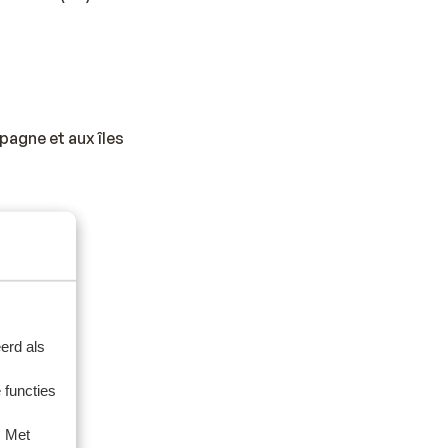
spagne et aux îles
. Un
erd als
 functies
. Met