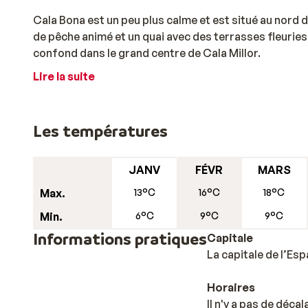
Cala Bona est un peu plus calme et est situé au nord de
de pêche animé et un quai avec des terrasses fleuries. 
confond dans le grand centre de Cala Millor.
Lire la suite
Les températures
JANV
FÉVR
MARS
Max.
13°C
16°C
18°C
Min.
6°C
9°C
9°C
Informations pratiques
Capitale
La capitale de l’Es
Horaires
Il n'y a pas de déca