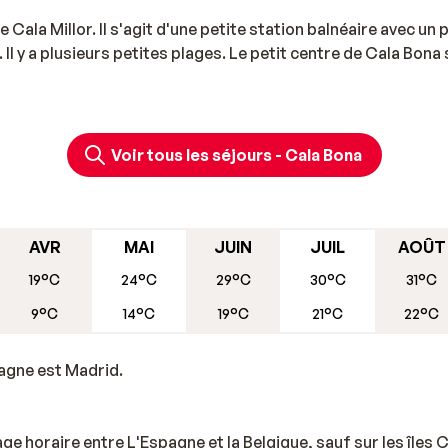
 Cala Millor. Il s'agit d'une petite station balnéaire avec un 
Il y a plusieurs petites plages. Le petit centre de Cala Bona 
Voir tous les séjours - Cala Bona
AVR
MAI
JUIN
JUIL
AOÛT
19°C
24°C
29°C
30°C
31°C
9°C
14°C
19°C
21°C
22°C
pagne est Madrid.
lage horaire entre L'Espagne et la Belgique, sauf sur les îles C