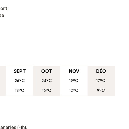
port
se
SEPT
OCT
NOV
DÉC
26°C
24°C
19°C
17°C
18°C
16°C
12°C
9°C
anaries (-1h).