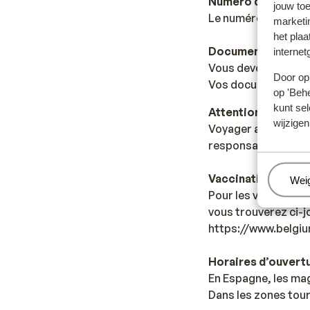
Numéro d’urgence
jouw to
Le numéro d’urgence
marketi
het plaa
Documents de vo
internet
Vous devez être en 
Door op 
Vos documents de v
op 'Behe
kunt sel
Attention : au moin
wijzigen
Voyager avec les bo
responsable
Vaccination
Beh
Wei
Pour les voyageurs 
vous trouverez ci-jo
https://www.belgiu
Horaires d’ouvert
En Espagne, les mag
Dans les zones tour