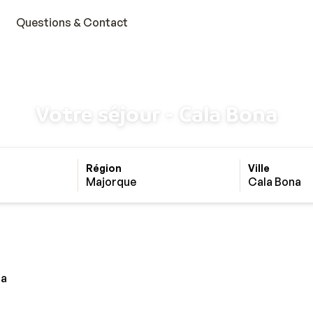
Questions & Contact
Votre séjour - Cala Bona
Région
Ville
Majorque
Cala Bona
na