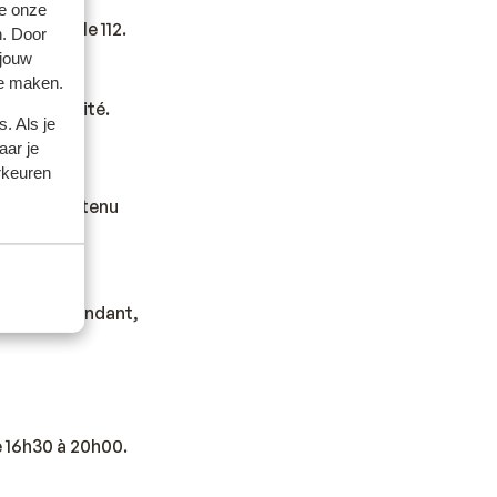
e onze
ndie est le 112.
n. Door
 jouw
te maken.
s de validité.
. Als je
aar je
rkeuren
s.
t en être tenu
saire. Cependant,
e 16h30 à 20h00.