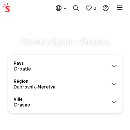
0
Votre séjour - Orasac
Pays
Croatie
Région
Dubrovnik-Neretva
Ville
Orasac