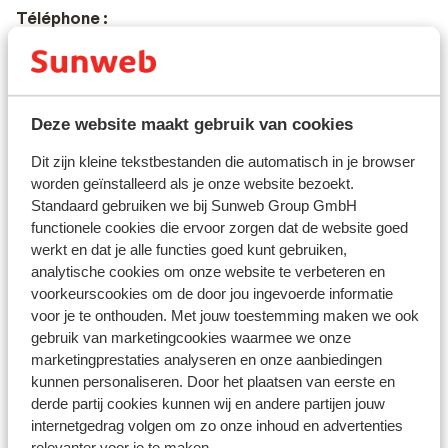
Téléphone :
Les téléphones portables européens fonctionnent en
Croatie. Nous vous conseillons de désactiver les
données mobiles et d’activer le wifi pour vous rendre
Deze website maakt gebruik van cookies
sur internet.
Dit zijn kleine tekstbestanden die automatisch in je browser
worden geïnstalleerd als je onze website bezoekt.
Standaard gebruiken we bij Sunweb Group GmbH
Numéro d’urgence :
functionele cookies die ervoor zorgen dat de website goed
Le numéro d’urgence est le 112.
werkt en dat je alle functies goed kunt gebruiken,
analytische cookies om onze website te verbeteren en
voorkeurscookies om de door jou ingevoerde informatie
voor je te onthouden. Met jouw toestemming maken we ook
Gastronomie et boissons
:
gebruik van marketingcookies waarmee we onze
marketingprestaties analyseren en onze aanbiedingen
La cuisine croate est composée d’influences italiennes
kunnen personaliseren. Door het plaatsen van eerste en
et slovènes. On peut manger au restaurant pour un prix
derde partij cookies kunnen wij en andere partijen jouw
raisonnable. Parmi les spécialités on peut citer le
internetgedrag volgen om zo onze inhoud en advertenties
ragoût de poisson ou de viande ainsi que la salami au
relevanter voor je te maken.