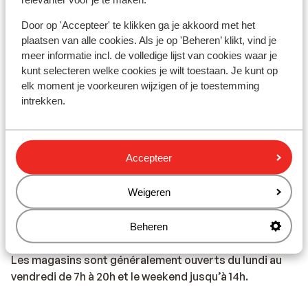
paprika. Les amateurs de sucré ne seront pas déçus,
Door op 'Accepteer' te klikken ga je akkoord met het
de nombreux desserts sont délicieux. Pour les
plaatsen van alle cookies. Als je op 'Beheren’ klikt, vind je
boissons, la bière locale est appelée Pivo, et le vin
meer informatie incl. de volledige lijst van cookies waar je
croate est connu pour sa qualité. Il est recommandé de
kunt selecteren welke cookies je wilt toestaan. Je kunt op
consommer de l’eau en bouteille.
elk moment je voorkeuren wijzigen of je toestemming
intrekken.
Pourboires :
Accepteer
Un pourboire de 10% est de coutume dans les bars et
restaurants.
Weigeren
Beheren
Commerces :
Les magasins sont généralement ouverts du lundi au
vendredi de 7h à 20h et le weekend jusqu’à 14h.