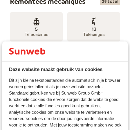
Remontées mécaniques
29 total
Situé dans le Trentin, en Italie, Val di Fassa est un
5
13
domaine magnifique comprenant les villages de
Télécabines
Télésièges
Canazei, Campitello, Mazzin, San Giovanni di Fassa,
Soraga et Moena. Au cœur de Val di Fassa se trouve le
village de Canazei, proposé par Sunweb, à proximité
immédiate de Campitello. Les pistes sont bien
11
entretenues et reliées directement à la célèbre Sella
Téléskis
Deze website maakt gebruik van cookies
Ronda. Vous y trouverez de longues et larges
descentes pour débutants, ainsi que des pistes noires
Dit zijn kleine tekstbestanden die automatisch in je browser
et des bosses pour les skieurs confirmés.
worden geïnstalleerd als je onze website bezoekt.
Standaard gebruiken we bij Sunweb Group GmbH
functionele cookies die ervoor zorgen dat de website goed
werkt en dat je alle functies goed kunt gebruiken,
analytische cookies om onze website te verbeteren en
En cas de faible enneigement, Val di Fassa peut être
voorkeurscookies om de door jou ingevoerde informatie
artificiellement enneigé à 80 %, y compris la Sella
voor je te onthouden. Met jouw toestemming maken we ook
Ronda, garantissant des conditions parfaites pour le