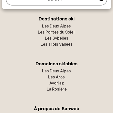
D’autres activités sont possibles : parapente, escalade
Destinations ski
sur glace, snowtubing et luge. Avec le skibus, vous
pouvez visiter facilement les différents villages pour
Les Deux Alpes
environ 10 € par personne et par semaine. Val di Fassa
Les Portes du Soleil
offre donc des activités pour tous et convient à tous
Les Sybelles
les profils de vacanciers.
Les Trois Vallées
Domaines skiables
Nouvelle télécabine moderne à Val di Fassa
Les Deux Alpes
Les Arcs
Une télécabine 3S ultramoderne a récemment été
Avoriaz
inaugurée entre Campitello di Fassa et Col Rodella. Elle
La Rosière
compte 22 cabines de 30 places et peut transporter
plus de 2 100 personnes par heure. Grâce au système
3S, le trajet est rapide et stable, permettant
À propos de Sunweb
d’atteindre le sommet en moins de six minutes. La