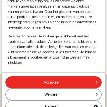
gebruik van marketingcookies waarmee we onze
ski et le snowboard. Les skieurs avancés ne doivent pas
marketingprestaties analyseren en onze aanbiedingen
manquer la piste quasi verticale “Alberto Tomba”,
kunnen personaliseren. Door het plaatsen van eerste en
classée parmi les dix plus belles pistes de Val di Fassa.
derde partij cookies kunnen wij en andere partijen jouw
En séjournant à Canazei ou Campitello, le forfait Val di
internetgedrag volgen om zo onze inhoud en advertenties
Fassa – Carezza est inclus.
relevanter voor je te maken.
Door op 'Accepteer' te klikken ga je akkoord met het
plaatsen van alle cookies. Als je op 'Beheren’ klikt, vind je
Domaines préférés de nos clients
meer informatie incl. de volledige lijst van cookies waar je
Même sans skis, le domaine offre de belles
kunt selecteren welke cookies je wilt toestaan. Je kunt op
expériences, notamment sur le plateau ensoleillé de
elk moment je voorkeuren wijzigen of je toestemming
Ciampedie à Canazei. Les tout-petits peuvent
intrekken.
Canazei
s’amuser à Kinderland, un parc pour enfants dès 4 ans,
Photo de Canazei
avec jeux et premières expériences sur la neige. À
Ciampac, au-dessus d’Alba, un autre parc pour enfants
Pays populaires ski
Accepteer
propose des activités encadrées par des moniteurs de
France
ski. Pour les adolescents, le snowpark de Pozza di
Weigeren
Andorre
Fassa est une attraction majeure.
Italie
Suisse
Beheren