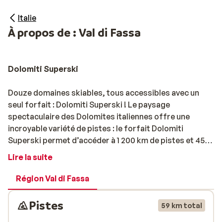
Italie
À propos de : Val di Fassa
Dolomiti Superski
Douze domaines skiables, tous accessibles avec un
seul forfait : Dolomiti Superski ! Le paysage
spectaculaire des Dolomites italiennes offre une
incroyable variété de pistes : le forfait Dolomiti
Superski permet d’accéder à 1 200 km de pistes et 450
remontées mécaniques. Même les skieurs les plus
Lire la suite
expérimentés n’auront pas le temps de s’ennuyer !
Profitez de la commodité d’un seul forfait pour les
Région Val di Fassa
domaines de Val Gardena, Val di Fassa, Arabba-
Marmolada, Alta Badia, Cortina d’Ampezzo, Kronplatz,
Pistes
59 km total
Sextner Dolomiten, Valle di Fiemme, San Martino di