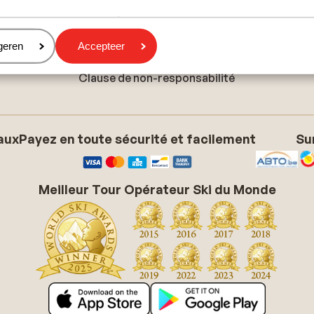
Politique de confidentialité
Politique relative aux cookies
Paramètres des cookies
eren
geren
Accepteer
Gérer vos préférences marketing
Clause de non-responsabilité
aux
Payez en toute sécurité et facilement
Su
Meilleur Tour Opérateur Ski du Monde