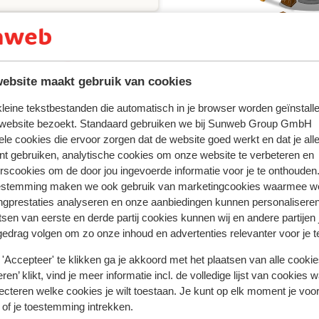
e recherche
ebsite maakt gebruik van cookies
 kleine tekstbestanden die automatisch in je browser worden geïnstalle
 website bezoekt. Standaard gebruiken we bij Sunweb Group GmbH
res
Les Menuires
Résidence Club MMV Le Coeur des Loges - Pr
ele cookies die ervoor zorgen dat de website goed werkt en dat je alle
nt gebruiken, analytische cookies om onze website te verbeteren en
rscookies om de door jou ingevoerde informatie voor je te onthouden
estemming maken we ook gebruik van marketingcookies waarmee w
Destinations ski
ngprestaties analyseren en onze aanbiedingen kunnen personalisere
Les Deux Alpes
tsen van eerste en derde partij cookies kunnen wij en andere partijen
Les Portes du Soleil
gedrag volgen om zo onze inhoud en advertenties relevanter voor je 
Les Sybelles
'Accepteer' te klikken ga je akkoord met het plaatsen van alle cookies
Les Trois Vallées
ren’ klikt, vind je meer informatie incl. de volledige lijst van cookies w
ecteren welke cookies je wilt toestaan. Je kunt op elk moment je voo
 of je toestemming intrekken.
Politique de confidentialité & cookies