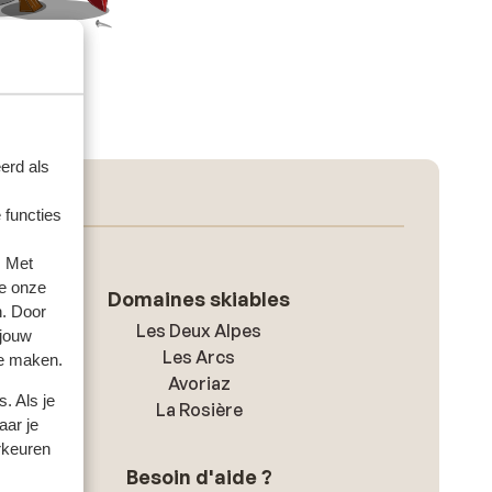
erd als
ix exclusif
 functies
. Met
e onze
Domaines skiables
n. Door
Les Deux Alpes
 jouw
Les Arcs
te maken.
Avoriaz
. Als je
La Rosière
aar je
rkeuren
Besoin d'aide ?