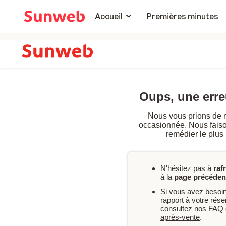
Accueil
Premières minutes
Oups, une err
Nous vous prions de 
occasionnée. Nous faison
remédier le plus
N'hésitez pas à
raf
á la
page précéden
Si vous avez besoi
rapport à votre rés
consultez nos FAQ 
après-vente
.