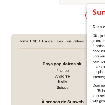
Nouvell
Deze w
Dit zijn
je onze
Home
Ski
France
Les Trois Vallées
Les Menui
function
goed ku
voorkeu
jouw to
Pays populaires ski
marketi
France
het plaa
Andorre
internet
Italie
Door op 
Suisse
op 'Behe
kunt sel
wijzigen
À propos de Sunweb