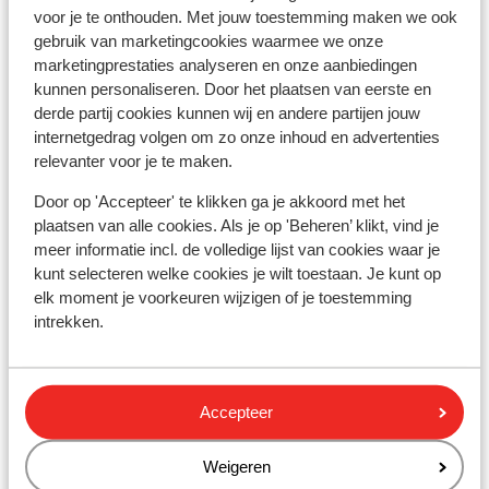
Distance jusqu'a l'arrêt du bus de ski environ 200
voor je te onthouden. Met jouw toestemming maken we ook
mètres
gebruik van marketingcookies waarmee we onze
marketingprestaties analyseren en onze aanbiedingen
Distance jusqu'aux remontées mécaniques
kunnen personaliseren. Door het plaatsen van eerste en
environ 400 mètres
derde partij cookies kunnen wij en andere partijen jouw
Forfait, cours et matériel de ski
internetgedrag volgen om zo onze inhoud en advertenties
relevanter voor je te maken.
Forfait
Door op 'Accepteer' te klikken ga je akkoord met het
plaatsen van alle cookies. Als je op 'Beheren’ klikt, vind je
meer informatie incl. de volledige lijst van cookies waar je
Cours
kunt selecteren welke cookies je wilt toestaan. Je kunt op
elk moment je voorkeuren wijzigen of je toestemming
intrekken.
Matériel
Autres hébergements - Morzine
Accepteer
Hôtel Les Lans
Weigeren