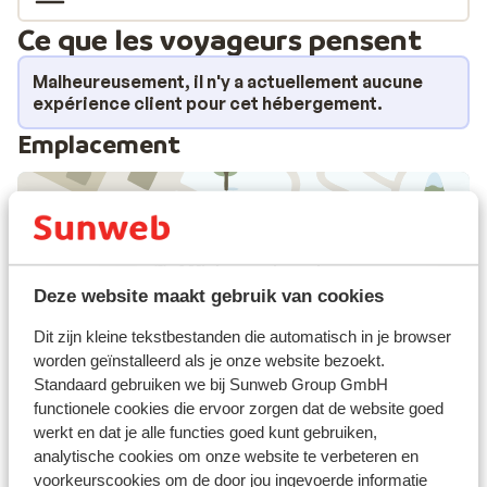
Ce que les voyageurs pensent
Malheureusement, il n'y a actuellement aucune
expérience client pour cet hébergement.
Emplacement
Afficher sur la carte
Deze website maakt gebruik van cookies
Dit zijn kleine tekstbestanden die automatisch in je browser
worden geïnstalleerd als je onze website bezoekt.
Standaard gebruiken we bij Sunweb Group GmbH
À proximité
functionele cookies die ervoor zorgen dat de website goed
Distance du centre-ville: environ 170 mètres
werkt en dat je alle functies goed kunt gebruiken,
Distance jusqu'aux pistes de ski environ 300
analytische cookies om onze website te verbeteren en
mètres
voorkeurscookies om de door jou ingevoerde informatie