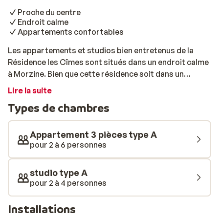
Proche du centre
Endroit calme
Appartements confortables
Les appartements et studios bien entretenus de la
Résidence les Cîmes sont situés dans un endroit calme
à Morzine. Bien que cette résidence soit dans un
endroit calme, vous trouverez le centre animé de
Lire la suite
Morzine à seulement 170 mètres! La télécabine du
Types de chambres
Pléney est également à 400 mètres et vous emmènera
au sommet des Portes du Soleil en quelques minutes.
Les appartements et les studios disposent d'un
Appartement 3 pièces type A
mobilier moderne et chacun dispose d'une petite
pour 2 à 6 personnes
cuisine.
studio type A
pour 2 à 4 personnes
Installations