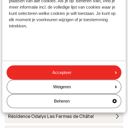
plaatsen van alle cookies. Als je op 'Beheren’ klikt, vind je
mètres
meer informatie incl. de volledige lijst van cookies waar je
Distance au restaurant le plus proche environ 600
kunt selecteren welke cookies je wilt toestaan. Je kunt op
elk moment je voorkeuren wijzigen of je toestemming
mètres
intrekken.
Forfait, cours et matériel de ski
Forfait
Cours
Accepteer
Matériel
Weigeren
Autres hébergements - Châtel
Beheren
Résidence Odalys Les Fermes de Châtel