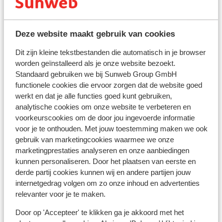
Afficher sur la carte
Deze website maakt gebruik van cookies
Dit zijn kleine tekstbestanden die automatisch in je browser
worden geïnstalleerd als je onze website bezoekt.
À proximité
Standaard gebruiken we bij Sunweb Group GmbH
Distance du centre-ville: environ 800 mètres
functionele cookies die ervoor zorgen dat de website goed
Distance jusqu'au distributeur d'argent environ
werkt en dat je alle functies goed kunt gebruiken,
600 mètres
analytische cookies om onze website te verbeteren en
Distance jusqu'aux pistes de ski environ 300
voorkeurscookies om de door jou ingevoerde informatie
mètres
voor je te onthouden. Met jouw toestemming maken we ook
Distance jusqu'a l'arrêt du bus de ski environ 10
gebruik van marketingcookies waarmee we onze
mètres ( skibus gratuit sur présentation de votre
marketingprestaties analyseren en onze aanbiedingen
forfait)
kunnen personaliseren. Door het plaatsen van eerste en
derde partij cookies kunnen wij en andere partijen jouw
Distance jusqu'aux remontées mécaniques
internetgedrag volgen om zo onze inhoud en advertenties
environ 400 mètres
relevanter voor je te maken.
Distance aux magasins les plus proches environ
600 mètres
Door op 'Accepteer' te klikken ga je akkoord met het
Distance à la supérette la plus proche environ 600