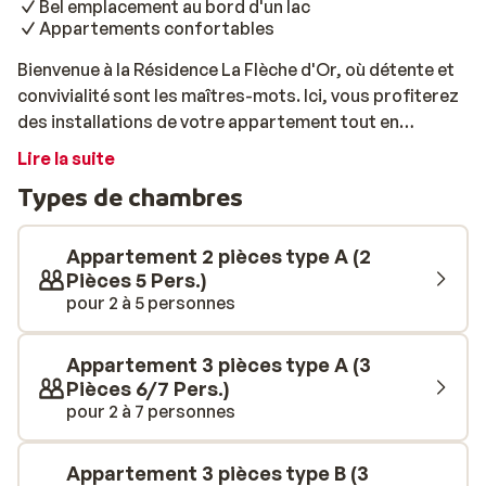
Bel emplacement au bord d'un lac
Appartements confortables
Bienvenue à la Résidence La Flèche d'Or, où détente et
convivialité sont les maîtres-mots. Ici, vous profiterez
des installations de votre appartement tout en
bénéficiant du service d'un hôtel. L'établissement
Lire la suite
bénéficie d'un bel emplacement calme au bord d'un lac.
Types de chambres
Vous pouvez facilement rejoindre les pistes et le
centre en bus, qui s'arrête à proximité. Après une
journée sur les pistes, place à la détente! Rendez-vous
Appartement 2 pièces type A (2
au centre de bien-être, où vous pourrez profiter
Pièces 5 Pers.)
pour 2 à 5 personnes
gratuitement de la piscine chauffée, du sauna et du
hammam.
Appartement 3 pièces type A (3
Pièces 6/7 Pers.)
pour 2 à 7 personnes
Appartement 3 pièces type B (3