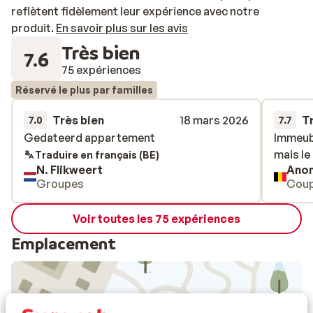
reflètent fidèlement leur expérience avec notre
produit.
En savoir plus sur les avis
Très bien
7.6
75 expériences
Réservé le plus par familles
Très bien
18 mars 2026
T
7.0
7.7
Gedateerd appartement
Gedateerd appartement
Immeubl
Immeubl
mais le
mais le
Traduire en français (BE)
N. Flikweert
Ano
Groupes
Coup
Voir toutes les 75 expériences
Emplacement