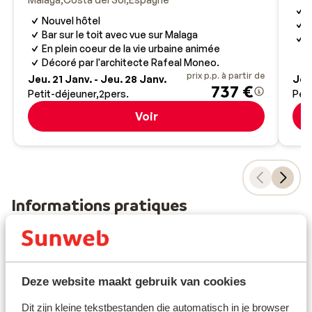
D
Nouvel hôtel
H
Bar sur le toit avec vue sur Malaga
V
En plein coeur de la vie urbaine animée
Décoré par l'architecte Rafeal Moneo.
prix p.p. à partir de
Jeu. 21 Janv. - Jeu. 28 Janv.
Jeu.
737 €
Petit-déjeuner
2
pers.
Peti
Voir
Informations pratiques
Capitale
La capitale de l’Espagne est Madrid.
Deze website maakt gebruik van cookies
Horaires
Il n'y a pas de décalage horaire entre L'Espagne et la
Dit zijn kleine tekstbestanden die automatisch in je browser