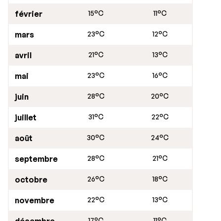
charmante Málaga avec petit-déjeuner compris dans
février
15°C
11°C
un
hôtel 4 étoiles
. Pour une visite de Malaga de dernière
minute, profitez de nos
offres last minute
, pour des
mars
23°C
12°C
vacances en Espagne à un prix imbattable !
avril
21°C
13°C
mai
23°C
16°C
juin
28°C
20°C
juillet
31°C
22°C
août
30°C
24°C
septembre
28°C
21°C
octobre
26°C
18°C
novembre
22°C
13°C
17°C
11°C