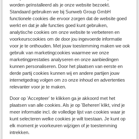
Belgique, sauf sur les îles Canaries (-1h).
worden geïnstalleerd als je onze website bezoekt.
Standaard gebruiken we bij Sunweb Group GmbH
functionele cookies die ervoor zorgen dat de website goed
Langue
werkt en dat je alle functies goed kunt gebruiken,
La langue officielle est l’espagnol.
analytische cookies om onze website te verbeteren en
voorkeurscookies om de door jou ingevoerde informatie
Monnaie
voor je te onthouden. Met jouw toestemming maken we ook
La monnaie officielle est l’euro. Il est possible de payer
gebruik van marketingcookies waarmee we onze
par carte bancaire en Espagne et aux îles Canaries.
marketingprestaties analyseren en onze aanbiedingen
kunnen personaliseren. Door het plaatsen van eerste en
Pourboires
derde partij cookies kunnen wij en andere partijen jouw
Il est habituel en Espagne de donner 5% à 10% de
internetgedrag volgen om zo onze inhoud en advertenties
pourboires.
relevanter voor je te maken.
Door op 'Accepteer' te klikken ga je akkoord met het
Norme électrique
plaatsen van alle cookies. Als je op 'Beheren’ klikt, vind je
Comme dans la majorité des pays en Europe, la tension
meer informatie incl. de volledige lijst van cookies waar je
varie entre 220 et 240 V. Un
kunt selecteren welke cookies je wilt toestaan. Je kunt op
transformateur/adaptateur n'est pas nécessaire.
elk moment je voorkeuren wijzigen of je toestemming
intrekken.
Alimentation