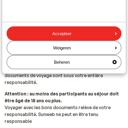
L'Espagne est connue pour les tapas, la paella et la
sangria.
Numéro d’urgence
Accepteer
Le numéro d’urgence en Espagne pour les services de
police, d’ambulance et incendie est le 112.
Weigeren
Documents de voyage
Vous devez être en possession d’un passeport ou
Beheren
d’une carte d’identité en cours de validité. Vos
documents de voyage sont sous votre entière
responsabilité.
Attention : au moins des participants au séjour doit
être âgé de 18 ans ou plus.
Voyager avec les bons documents relève de votre
responsabilité. Sunweb ne peut en être tenu
responsable