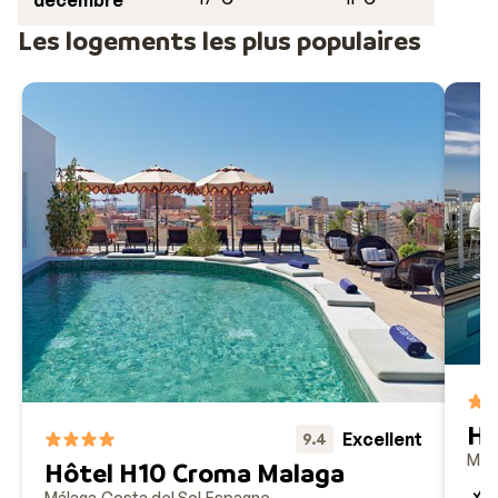
décembre
Les logements les plus populaires
Ho
Excellent
9.4
Mál
Hôtel H10 Croma Malaga
P
Málaga
Costa del Sol
Espagne